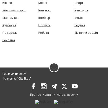
Бізнес
Меблі
Спорт
Жіночий розділ
Інтернет
Культура
Економіка
Інтер'єр
Мода
Кулінарія
Послуги
Родина
Подорожі
Робота
Дитячий розділ
Реклама
Реклама на сайті
Франшиза "CitySites"
Про нас
Контакти
Автори проєкту