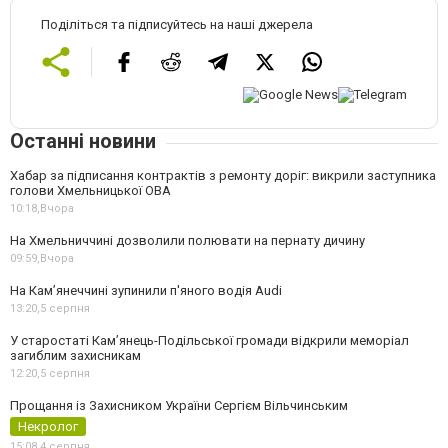
Поділіться та підписуйтесь на наші джерела
Останні новини
Хабар за підписання контрактів з ремонту доріг: викрили заступника
голови Хмельницької ОВА
10:18,
Вчора
На Хмельниччині дозволили полювати на пернату дичину
09:59,
Вчора
На Камʼянеччині зупинили п'яного водія Audi
13:20,
5 серпня
У старостаті Кам’янець-Подільської громади відкрили меморіал
загиблим захисникам
12:20,
5 серпня
Прощання із Захисником України Сергієм Вільчинським
Некролог
15:08,
4 серпня