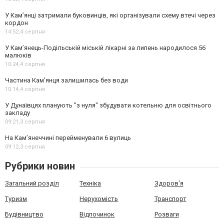
У Кам’янці затримали буковинців, які організували схему втечі через
кордон
14:52,
4 серпня
У Кам’янець-Подільській міській лікарні за липень народилося 56
малюків
10:24,
4 серпня
Частина Кам'янця залишилась без води
10:14,
4 серпня
У Дунаївцях планують "з нуля" збудувати котельню для освітнього
закладу
09:21,
3 серпня
На Камʼянеччині перейменували 6 вулиць
09:12,
3 серпня
Рубрики новин
Загальний розділ
Техніка
Здоров'я
Туризм
Нерухомість
Транспорт
Будівництво
Відпочинок
Розваги