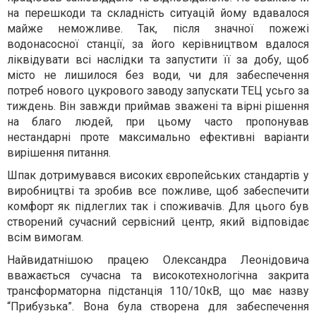
на перешкоди та складність ситуацій йому вдавалося
майже неможливе. Так, після значної пожежі
водонасосної станції, за його керівництвом вдалося
ліквідувати всі наслідки та запустити її за добу, щоб
місто не лишилося без води, чи для забеспечення
потреб нового цукрового заводу запускати ТЕЦ усьго за
тиждень. Він завжди приймав зважені та вірні рішення
на благо людей, при цьому часто пропонував
нестандарні проте максимально ефективні варіанти
вирішення питання.
Шпак дотримувався високих європейських стандартів у
виробництві та зробив все пожливе, щоб забеспечити
комфорт як підлеглих так і споживачів. Для цього був
створений сучасний сервісний центр, який відповідає
всім вимогам.
Найвидатнішою працею Олександра Леонідовича
вважається сучасна та високотехнологічна закрита
трансформаторна підстанція 110/10кВ, що має назву
“Прибузька”. Вона була створена для забеспечення