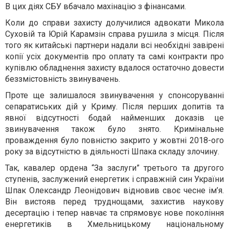
В цих діях СБУ вбачало махінацію з фінансами.
Коли до справи захисту долучилися адвокати Микола
Суховій та Юрій Карамзін справа рушила з місця. Після
того як китайські партнери надали всі необхідні завірені
копії усіх документів про оплату та самі контракти про
купівлю обладнення захисту вдалося остаточно довести
беззмістовність звинувачень.
Проте ще залишалося звинувачення у спонсоруванні
сепаратиських дій у Криму. Після перших допитів та
явної відсутності бодай найменших доказів це
звинувачення також було знято. Кримінальне
проваждення було повністю закрито у жовтні 2018-ого
року за відсутністю в діяльності Шпака складу злочину.
Так, кавалер ордена “За заслуги” третього та другого
ступенів, заслужений енергетик і справжній син України
Шпак Олександр Леонідович відновив своє чесне ім’я.
Він вистояв перед труднощами, захистив наукову
десертацію і тепер навчає та спрямовує нове покоління
енергетиків в Хмельницькому національному