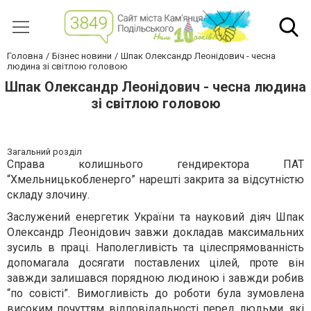
Головна
Бізнес новини
Шпак Олександр Леонідович - чесна
людина зі світлою головою
Шпак Олександр Леонідович - чесна людина
зі світлою головою
Загальний розділ
Справа колишнього гендиректора ПАТ
“Хмельницькобленерго” нарешті закрита за відсутністю
складу злочину.
Заслужений енергетик України та науковий діяч Шпак
Олександр Леонідович завжи докладав максимальних
зусиль в праці. Наполегливість та цілеспрямованність
допомагала досягати поставлених цілей, проте він
завжди залишався порядною людиною і завжди робив
“по совісті”. Вимогливість до роботи була зумовлена
високим почуттям відповідальності перед людьми, які