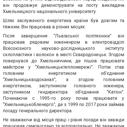
він продовжуе демонструвати на посту викладача
Хмельницікого національного університету.
Шлях заслуженого енергетика країни був довгим та
тяжким. Він працював в різних місцях:
Після завершення “Львівської політехніки” він
працював рядовим інжененром в електровідділі
Всесоюзного науково-дослідницького інституту
склопластики і волокон в месті Сєвєродонецьк. Згодом
повернувся до Хмельниччини, де пішов працювати
майстром у “Хмельницьктепломережі”. Потім став
головним енергетиком об’єднання
“Хмельницькводоканал”, а згодом головним
енергетиком, заступником головного інженера,
заступником гендиректора об’єднання “Катіон”.
Починаючи с 1995-го року почав працювати у
“Хмельницькобленерго”, де з 1999 по 2017 роки займав
посаду генерального директора.
Не зважаючи від місця праці і рівня посади він завжди
працював самовіддано та відповідально. Не зважаючи