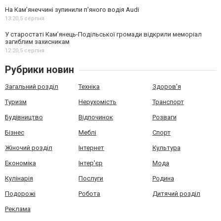
На Камʼянеччині зупинили п'яного водія Audi
13:20,
5 серпня
У старостаті Кам’янець-Подільської громади відкрили меморіал
загиблим захисникам
12:20,
5 серпня
Рубрики новин
Загальний розділ
Техніка
Здоров'я
Туризм
Нерухомість
Транспорт
Будівництво
Відпочинок
Розваги
Бізнес
Меблі
Спорт
Жіночий розділ
Інтернет
Культура
Економіка
Інтер'єр
Мода
Кулінарія
Послуги
Родина
Подорожі
Робота
Дитячий розділ
Реклама