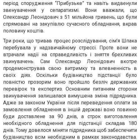
період спорудження “Прибузьке” та навіть видвенули
звенувачення у сепаратизмі. Вони вважали, що
Олександр Леонідович з 51 мільйона гривень, що були
спрямовані на закупівлю сучасного обладнання, вкрав
половину коштів.
Три роки, що тривав процес розслідування, сім’я Шпака
перебувала у надзвичайному стрессі. Проте вони не
втрачали надії на справедливість і зняття брехливих
звинувачень. Сам Олександр Леонідович вкотре
продемонстрував свою витримку та впевненність в
своїх діях. Оскільки будівництво підстанції було
повністю прозорим воно пройшло безліч державних
перевірок та експертиз. Основним питанням сторони
звинувачення залишалася вимушена зміна підрядника.
Адже за законом України після переведення оплати за
замовлення обладнення в іншій державі воно повинно
буди доставлене за 90 днів, а строк виготовлення
необхідного обладнення для підстанції складав 180
днів. Тому довелося міняти підрядника щоб забеспечити
будівництво всім необхідним в рамках законодавства.