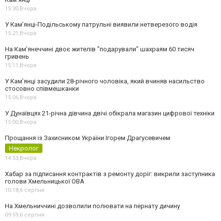
15:30,
Вчора
У Кам’янці-Подільському патрульні виявили нетверезого водія
15:21,
Вчора
На Камʼянеччині двоє жителів "подарували" шахраям 60 тисяч
гривень
15:11,
Вчора
У Камʼянці засудили 28-річного чоловіка, який вчиняв насильство
стосовно співмешканки
15:06,
Вчора
У Дунаївцях 21-річна дівчина двічі обікрала магазин цифрової техніки
15:00,
Вчора
Прощання із Захисником України Ігорем Драгусевичем
Некролог
14:53,
Вчора
Хабар за підписання контрактів з ремонту доріг: викрили заступника
голови Хмельницької ОВА
10:18,
6 серпня
На Хмельниччині дозволили полювати на пернату дичину
09:59,
6 серпня