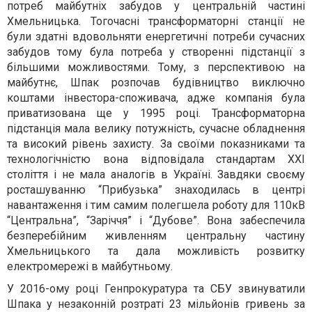
потреб майбутніх забудов у центральній частині
Хмельницька. Тогочасні трансформаторні станції не
були здатні вдовольняти енергетичні потреби сучасних
забудов тому була потреба у створенні підстанції з
більшими можливостями. Тому, з перспективою на
майбутнє, Шпак розпочав будівництво виключно
коштами інвестора-споживача, адже компанія була
приватизована ще у 1995 році. Трансформаторна
підстанція мала велику потужність, сучасне обладнення
та високий рівень захисту. За своїми показниками та
технологічністю вона відповідала стандартам ХХІ
століття і не мала аналогів в Україні. Завдяки своєму
росташуванню “Прибузька” знаходилась в центрі
навантаження і тим самим полегшела роботу для 110кВ
“Центральна”, “Заріччя” і “Дубове”. Вона забеспечила
безперебійним живленням центральну частину
Хмельницького та дала можливість розвитку
електромережі в майбутньому.
У 2016-ому році Генпрокуратура та СБУ звинуватили
Шпака у незаконній розтраті 23 мільйонів гривень за