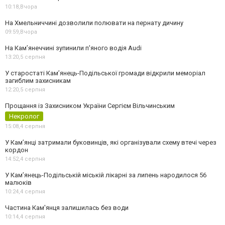
10:18,
Вчора
На Хмельниччині дозволили полювати на пернату дичину
09:59,
Вчора
На Камʼянеччині зупинили п'яного водія Audi
13:20,
5 серпня
У старостаті Кам’янець-Подільської громади відкрили меморіал
загиблим захисникам
12:20,
5 серпня
Прощання із Захисником України Сергієм Вільчинським
Некролог
15:08,
4 серпня
У Кам’янці затримали буковинців, які організували схему втечі через
кордон
14:52,
4 серпня
У Кам’янець-Подільській міській лікарні за липень народилося 56
малюків
10:24,
4 серпня
Частина Кам'янця залишилась без води
10:14,
4 серпня