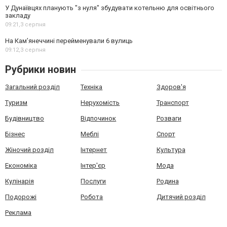
У Дунаївцях планують "з нуля" збудувати котельню для освітнього
закладу
09:21,
3 серпня
На Камʼянеччині перейменували 6 вулиць
09:12,
3 серпня
Рубрики новин
Загальний розділ
Техніка
Здоров'я
Туризм
Нерухомість
Транспорт
Будівництво
Відпочинок
Розваги
Бізнес
Меблі
Спорт
Жіночий розділ
Інтернет
Культура
Економіка
Інтер'єр
Мода
Кулінарія
Послуги
Родина
Подорожі
Робота
Дитячий розділ
Реклама