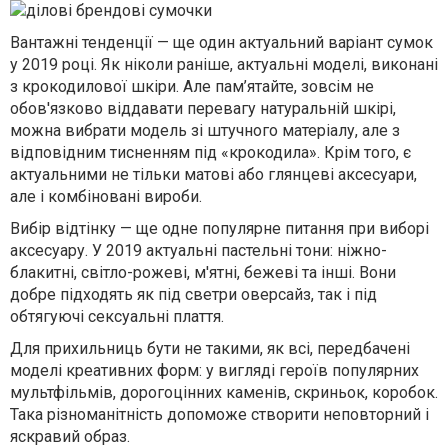
Вантажні тенденції — ще один актуальний варіант сумок
у 2019 році. Як ніколи раніше, актуальні моделі, виконані
з крокодилової шкіри. Але пам’ятайте, зовсім не
обов'язково віддавати перевагу натуральній шкірі,
можна вибрати модель зі штучного матеріалу, але з
відповідним тисненням під «крокодила». Крім того, є
актуальними не тільки матові або глянцеві аксесуари,
але і комбіновані вироби.
Вибір відтінку — ще одне популярне питання при виборі
аксесуару. У 2019 актуальні пастельні тони: ніжно-
блакитні, світло-рожеві, м'ятні, бежеві та інші. Вони
добре підходять як під светри оверсайз, так і під
обтягуючі сексуальні плаття.
Для прихильниць бути не такими, як всі, передбачені
моделі креативних форм: у вигляді героїв популярних
мультфільмів, дорогоцінних каменів, скриньок, коробок.
Така різноманітність допоможе створити неповторний і
яскравий образ.