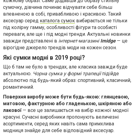
кожному образі. Саме додавши до образу стильну
сумочку, дівчина починає відчувати себе більш
впевненою в собі, привабливою і красивою. Такий
аксесуар серед
каталога сумок
вибирається не тільки
під колірну гамму, особливості фігури та особисті
переваги, але ще і під модні тренди. Актуальні новинки
завжди представлені в
інтернет-магазині
Imidge
— це
вірогідне джерело трендів моди на кожен сезон.
Які сумки модні в 2019 році?
Що б там не було в трендах, але класика завжди буде
актуальною.
Чорна сумка у формі трапеції
підійде
абсолютно під будь-який образ: спортивний, класичний,
романтичний.
Поверхня виробу може бути будь-якою: глянцевою,
матовою, фактурною або гладенькою, шкіряною або
лакової
— все це залишається на вибір кожної модної
красуні. Сучасні виробники пропонують величезні
асортименти, серед яких навіть сама примхлива
модниця знайде для себе відповідний аксесуар.