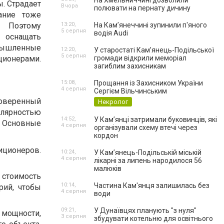
На Хмельниччині дозволили
ы. Страдает
Вчора
полювати на пернату дичину
ание тоже
. Поэтому
13:20,
На Камʼянеччині зупинили п'яного
5 серпня
водія Audi
 оснащать
мышленные
12:20,
У старостаті Кам’янець-Подільської
5 серпня
ионерами.
громади відкрили меморіал
загиблим захисникам
15:08,
Прощання із Захисником України
4 серпня
Сергієм Вільчинським
роверенный
Некролог
улярностью
14:52,
У Кам’янці затримали буковинців, які
. Основные
4 серпня
організували схему втечі через
кордон
иционеров.
10:24,
У Кам’янець-Подільській міській
4 серпня
лікарні за липень народилося 56
малюків
стоимость
10:14,
Частина Кам'янця залишилась без
рий, чтобы
4 серпня
води
09:21,
У Дунаївцях планують "з нуля"
 мощности,
3 серпня
збудувати котельню для освітнього