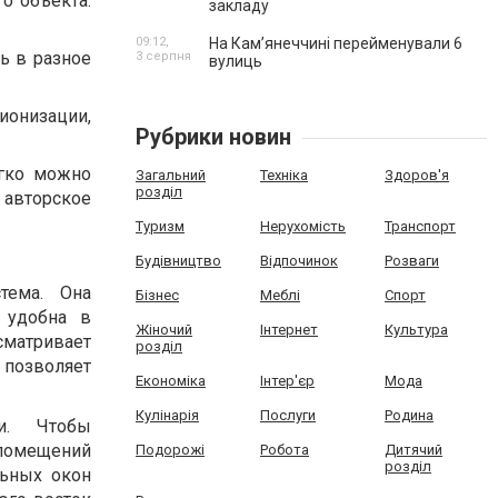
о объекта.
закладу
09:12,
На Камʼянеччині перейменували 6
ь в разное
3 серпня
вулиць
онизации,
Рубрики новин
егко можно
Загальний
Техніка
Здоров'я
розділ
 авторское
Туризм
Нерухомість
Транспорт
Будівництво
Відпочинок
Розваги
тема. Она
Бізнес
Меблі
Спорт
 удобна в
Жіночий
Інтернет
Культура
сматривает
розділ
 позволяет
Економіка
Інтер'єр
Мода
Кулінарія
Послуги
Родина
ки. Чтобы
 помещений
Подорожі
Робота
Дитячий
розділ
льных окон