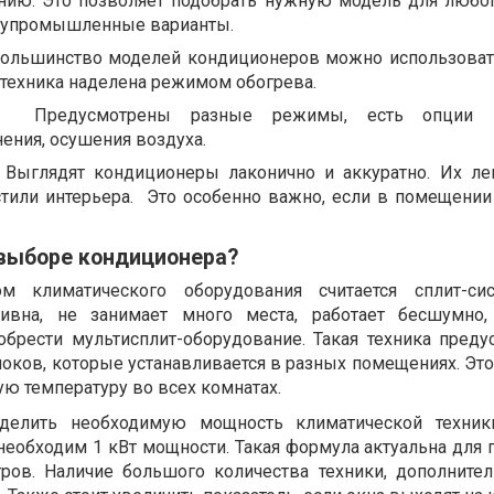
нию. Это позволяет подобрать нужную модель для любог
лупромышленные варианты.
Большинство моделей кондиционеров можно использоват
 техника наделена режимом обогрева.
ь. Предусмотрены разные режимы, есть опции и
ения, осушения воздуха.
 Выглядят кондиционеры лаконично и аккуратно. Их л
стили интерьера. Это особенно важно, если в помещении
 выборе кондиционера?
м климатического оборудования считается сплит-сис
тивна, не занимает много места, работает бесшумно,
брести мультисплит-оборудование. Такая техника преду
оков, которые устанавливается в разных помещениях. Это
ю температуру во всех комнатах.
делить необходимую мощность климатической техни
 необходим 1 кВт мощности. Такая формула актуальна для
тров. Наличие большого количества техники, дополните