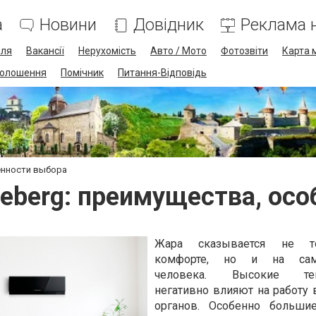
а
Новини
Довідник
Реклама н
лля
Вакансії
Нерухомість
Авто / Мото
Фотозвіти
Карта 
олошення
Помічник
Питання-Відповідь
енности выбора
eberg: преимущества, осо
Жара сказывается не т
комфорте, но и на само
человека. Высокие тем
негативно влияют на работу 
органов. Особенно большие