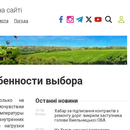
а сайті
міста
Погода
бенности выбора
Останні новини
олько на
чувствии
10:18,
Хабар за підписання контрактів з
пературы
Вчора
ремонту доріг: викрили заступника
внутренних
голови Хмельницької ОВА
 нагрузки
09:59,