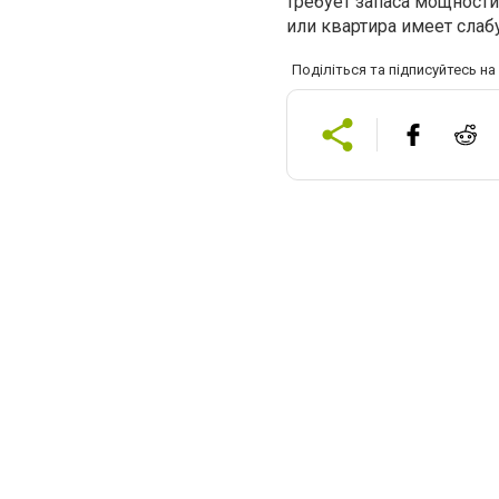
требует запаса мощности
или квартира имеет сла
Поділіться та підписуйтесь н