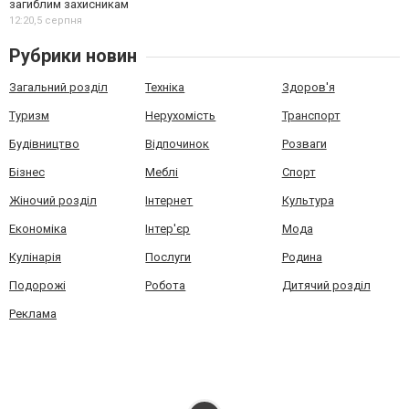
загиблим захисникам
12:20,
5 серпня
Рубрики новин
Загальний розділ
Техніка
Здоров'я
Туризм
Нерухомість
Транспорт
Будівництво
Відпочинок
Розваги
Бізнес
Меблі
Спорт
Жіночий розділ
Інтернет
Культура
Економіка
Інтер'єр
Мода
Кулінарія
Послуги
Родина
Подорожі
Робота
Дитячий розділ
Реклама