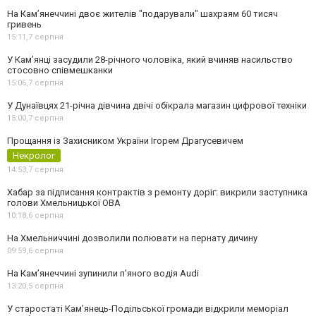
На Камʼянеччині двоє жителів "подарували" шахраям 60 тисяч
гривень
15:11,
7 серпня
У Камʼянці засудили 28-річного чоловіка, який вчиняв насильство
стосовно співмешканки
15:06,
7 серпня
У Дунаївцях 21-річна дівчина двічі обікрала магазин цифрової техніки
15:00,
7 серпня
Прощання із Захисником України Ігорем Драгусевичем
Некролог
14:53,
7 серпня
Хабар за підписання контрактів з ремонту доріг: викрили заступника
голови Хмельницької ОВА
10:18,
6 серпня
На Хмельниччині дозволили полювати на пернату дичину
09:59,
6 серпня
На Камʼянеччині зупинили п'яного водія Audi
13:20,
5 серпня
У старостаті Кам’янець-Подільської громади відкрили меморіал