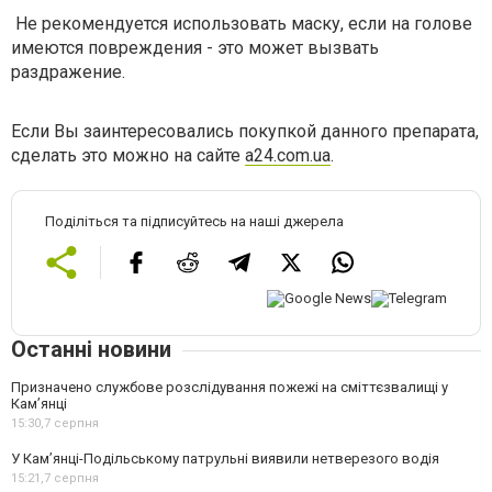
Не рекомендуется использовать маску, если на голове
имеются повреждения - это может вызвать
раздражение.
Если Вы заинтересовались покупкой данного препарата,
сделать это можно на сайте
a
24.
com
.
ua
.
Поділіться та підписуйтесь на наші джерела
Останні новини
Призначено службове розслідування пожежі на сміттєзвалищі у
Кам’янці
15:30,
7 серпня
У Кам’янці-Подільському патрульні виявили нетверезого водія
15:21,
7 серпня