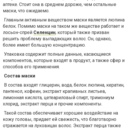
аптеке. Стоит она в среднем дороже, чем остальные
маски, что ожидаемо.
Главным активным веществом маски является люпина
белок. Помимо маски на таком же веществе работает и
лосьон-спрей
Селенцин
, который также призван
решить проблему выпадающих волос. Он, однако,
более имеет большую концентрацию.
Упаковка содержит полные данные, касающиеся
компонентов, которые входят в продукт, а также сфер и
способов его применения.
Состав маски
В состав входят глицерин, вода, белок люпина, кератин,
пантенол, кофеин, экстракт крапивных листьев,
лимонная кислота, цетеариловый спирт, тримониум
хлорид, экстракт перца и прочие компоненты.
Такой состав обеспечивает хорошее воздействие на
кожу головы, придает ей свежесть, что благотворно
отражается на луковицах волос. Экстракт перца также