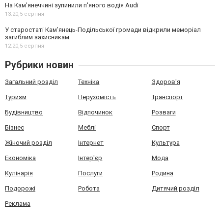
На Камʼянеччині зупинили п'яного водія Audi
13:20,
5 серпня
У старостаті Кам’янець-Подільської громади відкрили меморіал
загиблим захисникам
12:20,
5 серпня
Рубрики новин
Загальний розділ
Техніка
Здоров'я
Туризм
Нерухомість
Транспорт
Будівництво
Відпочинок
Розваги
Бізнес
Меблі
Спорт
Жіночий розділ
Інтернет
Культура
Економіка
Інтер'єр
Мода
Кулінарія
Послуги
Родина
Подорожі
Робота
Дитячий розділ
Реклама