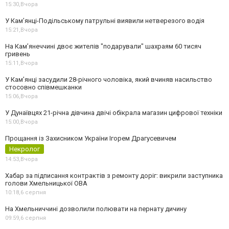
15:30,
Вчора
У Кам’янці-Подільському патрульні виявили нетверезого водія
15:21,
Вчора
На Камʼянеччині двоє жителів "подарували" шахраям 60 тисяч
гривень
15:11,
Вчора
У Камʼянці засудили 28-річного чоловіка, який вчиняв насильство
стосовно співмешканки
15:06,
Вчора
У Дунаївцях 21-річна дівчина двічі обікрала магазин цифрової техніки
15:00,
Вчора
Прощання із Захисником України Ігорем Драгусевичем
Некролог
14:53,
Вчора
Хабар за підписання контрактів з ремонту доріг: викрили заступника
голови Хмельницької ОВА
10:18,
6 серпня
На Хмельниччині дозволили полювати на пернату дичину
09:59,
6 серпня