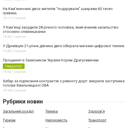
На Камʼянеччині двоє жителів "подарували" шахраям 60 тисяч
гривень
15:11,
7 серпня
У Камʼянці засудили 28-річного чоловіка, який вчиняв насильство
стосовно співмешканки
15:06,
7 серпня
У Дунаївцях 21-річна дівчина двічі обікрала магазин цифрової техніки
15:00,
7 серпня
Прощання із Захисником України Ігорем Драгусевичем
Некролог
14:53,
7 серпня
Хабар за підписання контрактів з ремонту доріг: викрили заступника
голови Хмельницької ОВА
10:18,
6 серпня
Рубрики новин
Загальний розділ
Техніка
Здоров'я
Туризм
Нерухомість
Транспорт