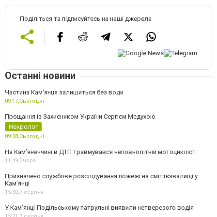
Поділіться та підписуйтесь на наші джерела
Останні новини
Частина Кам'янця залишиться без води
09:17,
Сьогодні
Прощання із Захисником України Сергієм Медухою
Некролог
09:08,
Сьогодні
На Кам’янеччині в ДТП травмувався неповнолітній мотоцикліст
11:49,
Вчора
Призначено службове розслідування пожежі на сміттєзвалищі у
Кам’янці
15:30,
7 серпня
У Кам’янці-Подільському патрульні виявили нетверезого водія
15:21,
7 серпня