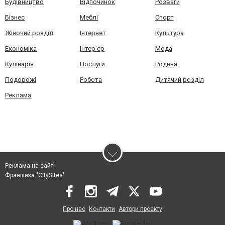
Будівництво
Відпочинок
Розваги
Бізнес
Меблі
Спорт
Жіночий розділ
Інтернет
Культура
Економіка
Інтер'єр
Мода
Кулінарія
Послуги
Родина
Подорожі
Робота
Дитячий розділ
Реклама
Реклама на сайті
Франшиза "CitySites"
Про нас
Контакти
Автори проєкту