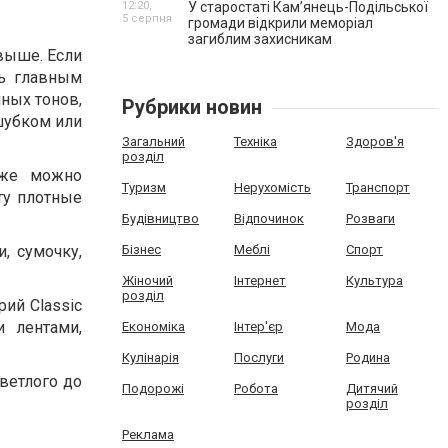
12:20,
У старостаті Кам’янець-Подільської
5 серпня
громади відкрили меморіал
загиблим захисникам
выше. Если
ть главным
ных тонов,
Рубрики новин
ушубком или
Загальний
Техніка
Здоров'я
розділ
кже можно
Туризм
Нерухомість
Транспорт
ту плотные
Будівництво
Відпочинок
Розваги
, сумочку,
Бізнес
Меблі
Спорт
Жіночий
Інтернет
Культура
розділ
ий Classic
и лентами,
Економіка
Інтер'єр
Мода
Кулінарія
Послуги
Родина
светлого до
Подорожі
Робота
Дитячий
розділ
Реклама