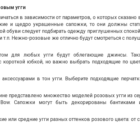
зовым угги
чаться в зависимости от параметров, о которых сказано 
кие и щедро украшенные сапожки, то они должны ста
кой обуви следует подбирать одежду приглушенных спокой
и т.п. Нежно-розовые же отлично будут смотреться с пол
нтом для любых угги будут облегающие джинсы. Та
с короткой юбкой, но важно выбрать подходящие по цве
аксессуарами в тон угги. Выберите подходящие перчатки
ине представлено множество моделей розовых угги из сер
ley Bow. Сапожки могут быть декорированы бантиками 
е или средние угги разных оттенков розового цвета: от 