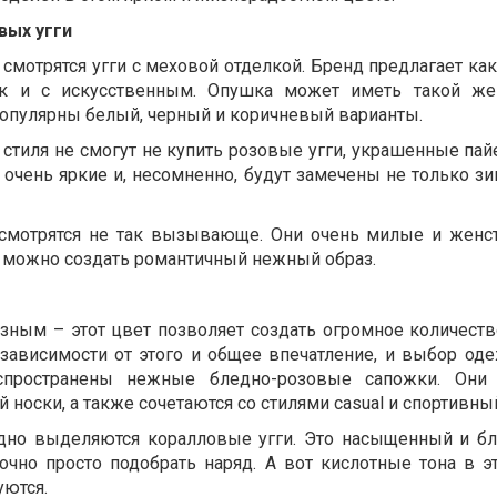
вых угги
смотрятся угги с меховой отделкой. Бренд предлагает ка
ак и с искусственным. Опушка может иметь такой же
популярны белый, черный и коричневый варианты.
стиля не смогут не купить розовые угги, украшенные пай
 очень яркие и, несомненно, будут замечены не только зи
и смотрятся не так вызывающе. Они очень милые и женс
 можно создать романтичный нежный образ.
ным – этот цвет позволяет создать огромное количеств
 зависимости от этого и общее впечатление, и выбор од
спространены нежные бледно-розовые сапожки. Они 
 носки, а также сочетаются со стилями casual и спортивны
дно выделяются коралловые угги. Это насыщенный и б
точно просто подобрать наряд. А вот кислотные тона в э
уются.