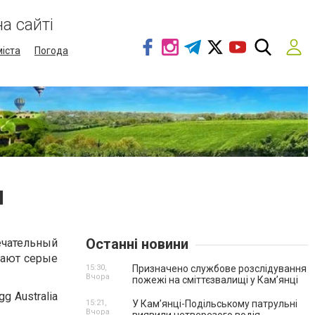
а сайті
міста
Погода
и
Останні новини
ечательный
дают серые
15:30,
Призначено службове розслідування
Вчора
пожежі на сміттєзвалищі у Кам’янці
g Australia
15:21,
У Кам’янці-Подільському патрульні
Вчора