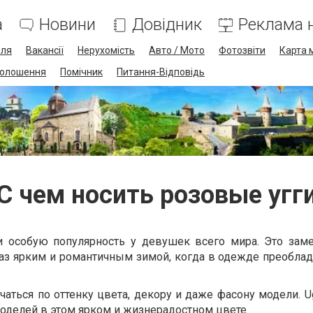
а
Новини
Довідник
Реклама н
лля
Вакансії
Нерухомість
Авто / Мото
Фотозвіти
Карта 
олошення
Помічник
Питання-Відповідь
С чем носить розовые угг
и особую популярность у девушек всего мира. Это зам
раз ярким и романтичным зимой, когда в одежде преобла
чаться по оттенку цвета, декору и даже фасону модели. Ug
оделей в этом ярком и жизнерадостном цвете.