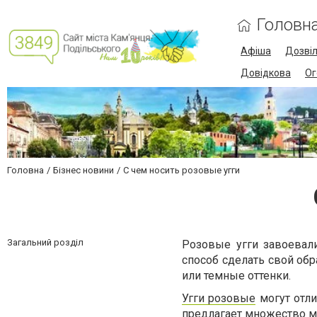
Головн
Афіша
Дозві
Довідкова
Ог
Головна
Бізнес новини
С чем носить розовые угги
Загальний розділ
Розовые угги завоевал
способ сделать свой об
или темные оттенки.
Угги розовые
могут отли
предлагает множество м