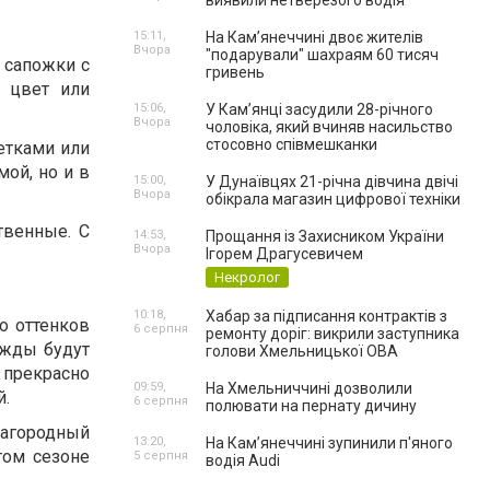
виявили нетверезого водія
15:11,
На Камʼянеччині двоє жителів
Вчора
"подарували" шахраям 60 тисяч
к сапожки с
гривень
 цвет или
15:06,
У Камʼянці засудили 28-річного
Вчора
чоловіка, який вчиняв насильство
стосовно співмешканки
етками или
мой, но и в
15:00,
У Дунаївцях 21-річна дівчина двічі
Вчора
обікрала магазин цифрової техніки
твенные. С
14:53,
Прощання із Захисником України
Вчора
Ігорем Драгусевичем
Некролог
10:18,
Хабар за підписання контрактів з
о оттенков
6 серпня
ремонту доріг: викрили заступника
ежды будут
голови Хмельницької ОВА
прекрасно
09:59,
На Хмельниччині дозволили
й.
6 серпня
полювати на пернату дичину
лагородный
13:20,
На Камʼянеччині зупинили п'яного
том сезоне
5 серпня
водія Audi