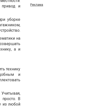
местности.
Реклама
 привод и
при уборке
гажником,
устройство.
ематики на
 совершать
хнику, а и
ть технику
удобным и
плектовать
 Учитывая,
 просто. В
у из любой