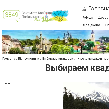
Головн
Афіша
Дозві
Довідкова
Ог
Головна
Бізнес новини
Выбираем квадроцикл – рекомендации пр
Выбираем квад
Транспорт