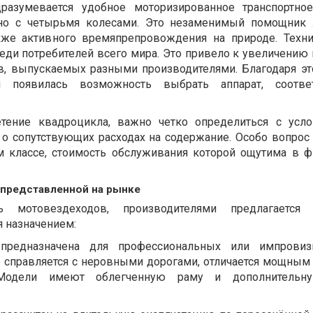
разумевается удобное моторизированное транспортное
 но с четырьмя колесами. Это незаменимый помощник 
кже активного времяпрепровождения на природе. Техн
реди потребителей всего мира. Это привело к увеличению
в, выпускаемых разными производителями. Благодаря эт
и появилась возможность выбрать аппарат, соотве
тение квадроцикла, важно четко определиться с усло
 о сопутствующих расходах на содержание. Особо вопрос 
м классе, стоимость обслуживания которой ощутима в 
 представленной на рынке
ь мотовездеходов, производителями предлагается 
я назначением:
 предназначена для профессиональных или импровиз
о справляется с неровными дорогами, отличается мощным
Модели имеют облегченную раму и дополнительн