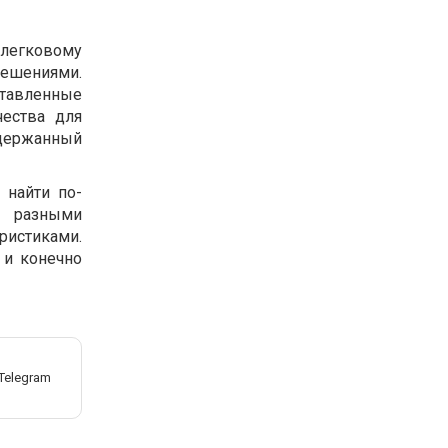
легковому
шениями.
тавленные
ества для
держанный
 найти по-
н разными
истиками.
 и конечно