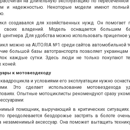
 рассчитан на длительную эксплуатацию по пересечённой 
вом и надежностью. Некоторые модели имеют полный
ю.
икл создавался для хозяйственных нужд. Он помогает 
 своих владений. Модель оснащается большим ба
1 центнера. Для удобства можно использовать прицепное 
икл можно на AUTO.RIA №1 среди сайтов автомобильной т
ичие большой базы автотранспорта позволяет украинцам
ок каждые сутки. Здесь люди не только покупают те
 коней.
уары к мотовездеходу
квадроцикла и условиями его эксплуатации нужно оснасти
ями. Это сделает использование мотовездехода 
ловиях. Опытные мотоциклисты рекомендуют сразу уком
ессуарами:
енимый помощник, выручающий в критических ситуациях.
то преодолевается бездорожье застрять в болоте очень
а незаменимый аксессуар. Она поможет вытащить техник