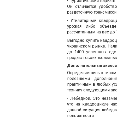
• Туристический вариант
Он отличается удобст
раздаточную трансмисси
• Утилитарный квадроц
урожая либо объезде
рассчитанным на вес до 
Выгодно купить квадроц
украинском рынке. Нал
до 1400 успешных сдел
продают своих железных
Дополнительные аксесс
Определившись с типом 
полезными дополнени
практичным в любых ус
технику следующими акс
• Лебедкой. Это незам
что на квадроцикле час
данной ситуация лебедк
неприятности.