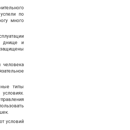
нительного
 успели по
рогу много
сплуатации
е днище и
т защищены
и человека
язательное
зные типы
условиях.
управления
пользовать
ышек.
от условий