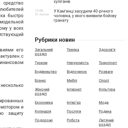
хуліганів
 средство
любителей
13:08,
У Камʼянці засудили 40-річного
31 липня
ика быстро
чоловіка, у якого виявили бойову
гранату
 модельной
ому у всех
тствующий
Рубрики новин
виями его
Загальний
Техніка
Здоров'я
розділ
актуален с
финансовом
Туризм
Нерухомість
Транспорт
Будівництво
Відпочинок
Розваги
Бізнес
Меблі
Спорт
несколько
Жіночий
Інтернет
Культура
розділ
ированных
Економіка
Інтер'єр
Мода
 мотором и
Кулінарія
Послуги
Родина
ую защиту
Подорожі
Робота
Дитячий
розділ