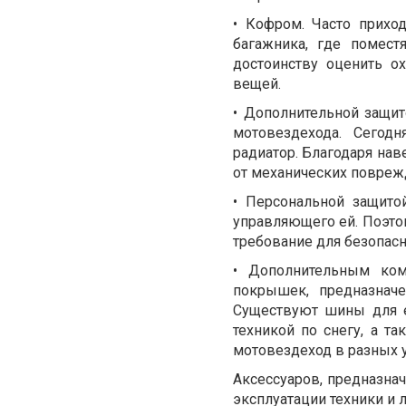
• Кофром. Часто прихо
багажника, где помест
достоинству оценить о
вещей.
• Дополнительной защит
мотовездехода. Сегод
радиатор. Благодаря н
от механических повреж
• Персональной защито
управляющего ей. Поэтом
требование для безопас
• Дополнительным ком
покрышек, предназнач
Существуют шины для е
техникой по снегу, а т
мотовездеход в разных 
Аксессуаров, предназна
эксплуатации техники и