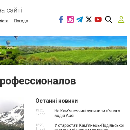
а сайті
міста
Погода
профессионалов
Останні новини
13:20,
На Камʼянеччині зупинили п'яного
Вчора
водія Audi
12:20,
У старостаті Кам’янець-Подільської
Вчора