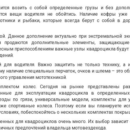
дится возить с собой определенные грузы и без допол
ятся вещи водителя не обойтись. Наличие кофры уже
хотники и рыбаки, которые всегда берут с собой в до
ой. Данное дополнение актуально при экстремальной эк
ня продаются дополнительные элементы, защищающи
авесным приспособлениям важные узлы квадроцикла буду
дений.
й для водителя. Важно защитить не только технику, а 
у наличие специальных перчаток, очков и шлема – это об
ного управления мототехникой.
плектом колес. Сегодня на рынке представлены ра
енные для эксплуатации квадроцикла в определенных 
зды по грязи, универсальные модели, комплекты для 
акже спортивные колеса. Поэтому если вы планируете ис
условиях, побеспокойтесь о нескольких комплектах покр
ченных для квадроциклов очень много. Их выбор зависит 
 личных предпочтений владельца мотовездехода.