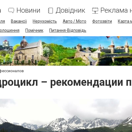
а
Новини
Довідник
Реклама н
лля
Вакансії
Нерухомість
Авто / Мото
Фотозвіти
Карта 
олошення
Помічник
Питання-Відповідь
офессионалов
роцикл – рекомендации 