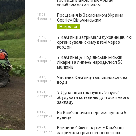
громади відкрили меморіал
загиблим захисникам
15:08,
Прощання із Захисником України
4 серпня
Сергієм Вільчинським
Некролог
14:52,
У Кам’янці затримали буковинців, які
4 серпня
організували схему втечі через
кордон
10:24,
У Кам’янець-Подільській міській
4 серпня
лікарні за липень народилося 56
малюків
10:14,
Частина Кам'янця залишилась без
4 серпня
води
09:21,
У Дунаївцях планують "з нуля"
3 серпня
збудувати котельню для освітнього
закладу
09:12,
На Камʼянеччині перейменували 6
3 серпня
вулиць
09:21,
Вчинили бійку в парку: у Кам’янці
1 серпня
затримали трьох неповнолітніх