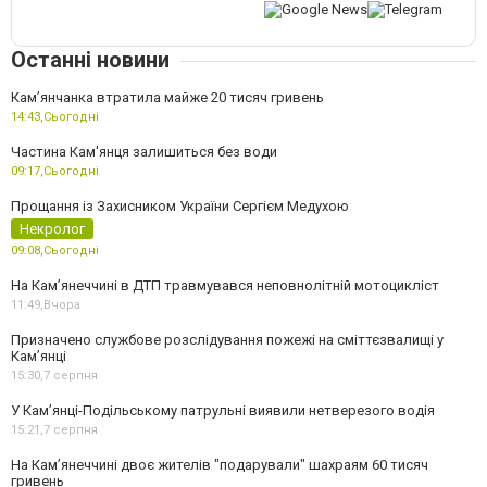
Останні новини
Камʼянчанка втратила майже 20 тисяч гривень
14:43,
Сьогодні
Частина Кам'янця залишиться без води
09:17,
Сьогодні
Прощання із Захисником України Сергієм Медухою
Некролог
09:08,
Сьогодні
На Кам’янеччині в ДТП травмувався неповнолітній мотоцикліст
11:49,
Вчора
Призначено службове розслідування пожежі на сміттєзвалищі у
Кам’янці
15:30,
7 серпня
У Кам’янці-Подільському патрульні виявили нетверезого водія
15:21,
7 серпня
На Камʼянеччині двоє жителів "подарували" шахраям 60 тисяч
гривень