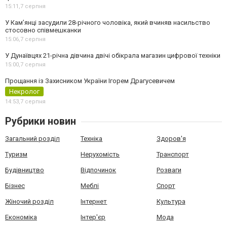
15:11,
7 серпня
У Камʼянці засудили 28-річного чоловіка, який вчиняв насильство
стосовно співмешканки
15:06,
7 серпня
У Дунаївцях 21-річна дівчина двічі обікрала магазин цифрової техніки
15:00,
7 серпня
Прощання із Захисником України Ігорем Драгусевичем
Некролог
14:53,
7 серпня
Рубрики новин
Загальний розділ
Техніка
Здоров'я
Туризм
Нерухомість
Транспорт
Будівництво
Відпочинок
Розваги
Бізнес
Меблі
Спорт
Жіночий розділ
Інтернет
Культура
Економіка
Інтер'єр
Мода