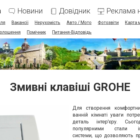
а
Новини
Довідник
Реклама н
лля
Вакансії
Нерухомість
Авто / Мото
Фотозвіти
Карта 
олошення
Помічник
Питання-Відповідь
Змивні клавіші GROHE
Для створення комфортн
ванній кімнаті уваги потр
деталь
інтер'єру
. Сього
популярними стали інс
системи, що дозволяють п