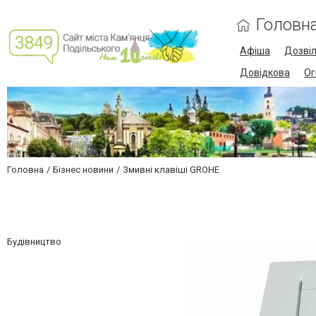
Головн
Афіша
Дозві
Довідкова
Ог
Головна
Бізнес новини
Змивні клавіші GROHE
Будівництво