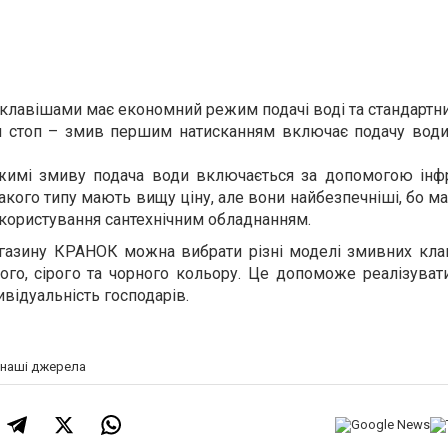
клавішами має економний режим подачі воді та стандартни
и стоп – змив першим натисканням включає подачу води
жимі змиву подача води включається за допомогою інф
такого типу мають вищу ціну, але вони найбезпечніші, бо 
ь користування сантехнічним обладнанням.
магазину КРАНОК можна вибрати різні моделі змивних кла
того, сірого та чорного кольору. Це допоможе реалізувати 
ивідуальність господарів.
а наші джерела