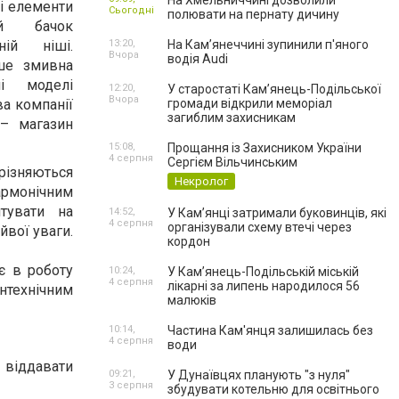
На Хмельниччині дозволили
ні елементи
Сьогодні
полювати на пернату дичину
ий бачок
ній ніші.
13:20,
На Камʼянеччині зупинили п'яного
Вчора
водія Audi
ше змивна
ні моделі
12:20,
У старостаті Кам’янець-Подільської
Вчора
а компанії
громади відкрили меморіал
загиблим захисникам
– магазин
15:08,
Прощання із Захисником України
4 серпня
Сергієм Вільчинським
ізняються
Некролог
рмонічним
тувати на
14:52,
У Кам’янці затримали буковинців, які
4 серпня
організували схему втечі через
йвої уваги.
кордон
є в роботу
10:24,
У Кам’янець-Подільській міській
4 серпня
лікарні за липень народилося 56
антехнічним
малюків
10:14,
Частина Кам'янця залишилась без
4 серпня
води
 віддавати
09:21,
У Дунаївцях планують "з нуля"
3 серпня
збудувати котельню для освітнього