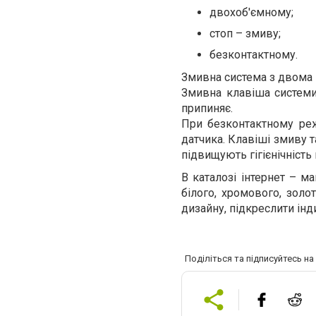
двохоб'ємн
ому;
стоп – змиву;
безконтактному.
Змивна система з двома 
Змивна клавіша систем
припиняє.
При безконтактному ре
датчика. Клавіші змиву 
підвищують гігієнічніст
В каталозі інтернет – 
білого, хромового, золо
дизайну, підкреслити інд
Поділіться та підписуйтесь н