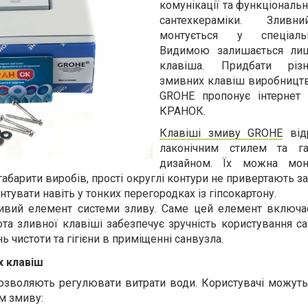
комунікації та функціональ
сантехкераміки. Зливн
монтується у спеціаль
Видимою залишається ли
клавіша. Придбати різ
змивних клавіш виробництв
GROHE
пропонує інтернет 
КРАНОК.
Клавіші змиву GROHE
відр
лаконічним стилем та га
дизайном. Їх можна мон
 габарити виробів, прості округлі контури не привертають за
увати навіть у тонких перегородках із гіпсокартону.
ивий елемент системи зливу. Саме цей елемент включа
та зливної клавіші забезпечує зручність користування с
ь чистоти та гігієни в приміщенні санвузла.
х клавіш
дозволяють регулювати витрати води. Користувачі можуть
м змиву: