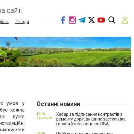
а сайті
міста
Погода
Останні новини
их умов у
ебує кожна
10:18,
Хабар за підписання контрактів з
дні дуже
Сьогодні
ремонту доріг: викрили заступника
таляційні
голови Хмельницької ОВА
риховувати
09:59,