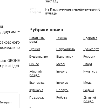
закладу
09:12,
На Камʼянеччині перейменували 6
3 серпня
вулиць
й.
Рубрики новин
, другим –
Загальний
Техніка
Здоров'я
розділ
ракрасного
максимально
Туризм
Нерухомість
Транспорт
Будівництво
Відпочинок
Розваги
віш
GROHE
Бізнес
Меблі
Спорт
різні ідеї
Жіночий
Інтернет
Культура
розділ
Економіка
Інтер'єр
Мода
Кулінарія
Послуги
Родина
Подорожі
Робота
Дитячий
розділ