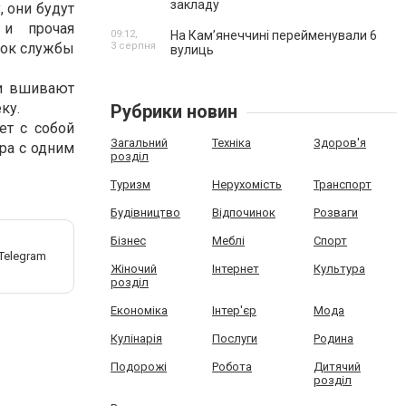
закладу
 они будут
 и прочая
09:12,
На Камʼянеччині перейменували 6
рок службы
3 серпня
вулиць
ли вшивают
ку.
Рубрики новин
ет с собой
Загальний
Техніка
Здоров'я
ра с одним
розділ
Туризм
Нерухомість
Транспорт
Будівництво
Відпочинок
Розваги
Бізнес
Меблі
Спорт
Жіночий
Інтернет
Культура
розділ
Економіка
Інтер'єр
Мода
Кулінарія
Послуги
Родина
Подорожі
Робота
Дитячий
розділ