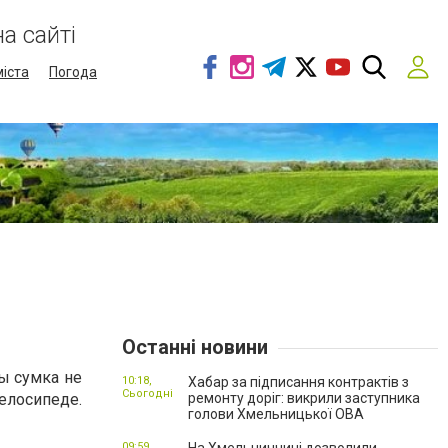
а сайті
міста
Погода
Останні новини
ы сумка не
10:18,
Хабар за підписання контрактів з
Сьогодні
елосипеде.
ремонту доріг: викрили заступника
голови Хмельницької ОВА
09:59,