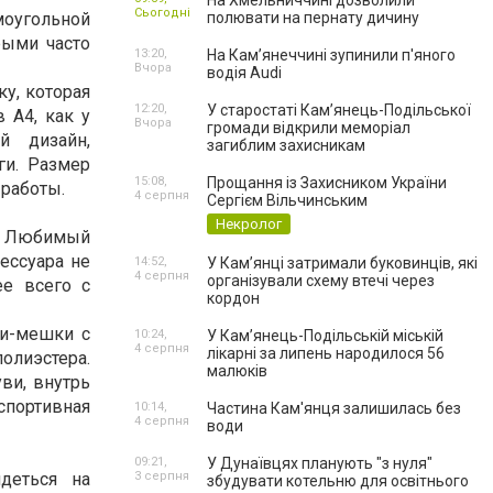
На Хмельниччині дозволили
Сьогодні
моугольной
полювати на пернату дичину
рыми часто
13:20,
На Камʼянеччині зупинили п'яного
Вчора
водія Audi
у, которая
12:20,
У старостаті Кам’янець-Подільської
 А4, как у
Вчора
громади відкрили меморіал
й дизайн,
загиблим захисникам
ги. Размер
15:08,
Прощання із Захисником України
 работы.
4 серпня
Сергієм Вільчинським
Некролог
р. Любимый
сессуара не
14:52,
У Кам’янці затримали буковинців, які
4 серпня
організували схему втечі через
ее всего с
кордон
ки-мешки с
10:24,
У Кам’янець-Подільській міській
4 серпня
лікарні за липень народилося 56
олиэстера.
малюків
ви, внутрь
спортивная
10:14,
Частина Кам'янця залишилась без
4 серпня
води
09:21,
У Дунаївцях планують "з нуля"
деться на
3 серпня
збудувати котельню для освітнього