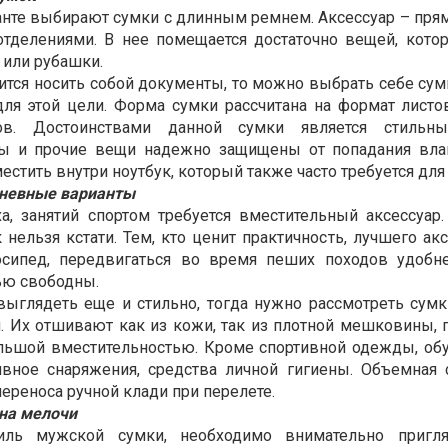
анте выбирают сумки с длинным ремнем. Аксессуар – пря
тделениями. В нее помещается достаточно вещей, кото
или рубашки.
тся носить собой документы, то можно выбрать себе сумк
для этой цели. Форма сумки рассчитана на формат листов
ов. Достоинствами данной сумки является стильны
ты и прочие вещи надежно защищены от попадания вла
естить внутри ноутбук, который также часто требуется для
дневные варианты
а, занятий спортом требуется вместительный аксессуа
нельзя кстати. Тем, кто ценит практичность, лучшего ак
осипед, передвигаться во время пеших походов удобн
ью свободны.
выглядеть еще и стильно, тогда нужно рассмотреть сум
. Их отшивают как из кожи, так из плотной мешковины, п
льшой вместительностью. Кроме спортивной одежды, обу
вное снаряжения, средства личной гигиены. Объемная 
переноса ручной клади при перелете.
на мелочи
иль мужской сумки, необходимо внимательно пригля