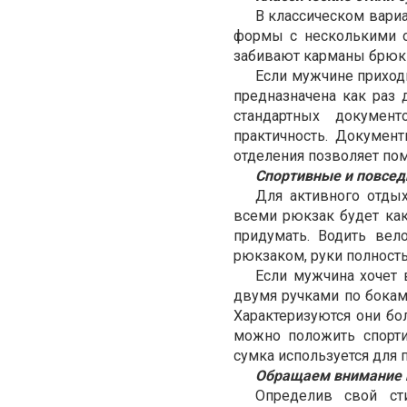
В классическом вари
формы с несколькими о
забивают карманы брюк 
Если мужчине приходи
предназначена как раз 
стандартных документ
практичность. Докумен
отделения позволяет пом
Спортивные и повсе
Для активного отдых
всеми рюкзак будет как 
придумать. Водить вел
рюкзаком, руки полност
Если мужчина хочет 
двумя ручками по бокам
Характеризуются они бо
можно положить спорти
сумка используется для 
Обращаем внимание 
Определив свой ст