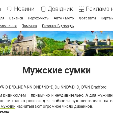
а
Новини
Довідник
Реклама н
лля
Вакансії
Нерухомість
Авто / Мото
Фотозвіти
Карта 
олошення
Помічник
Питання-Відповідь
Мужские сумки
 ридикюлем – привычно и неудивительно. А для мужчин
то те только рюкзак для любителя путешествовать на в
 мужчин
насчитывают огромное число дизайнов.
сумок