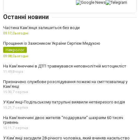
Останні новини
Частина Кам'янця залишиться без води
09:17,
Сьогодні
Прощання із Захисником України Сергієм Медухою
Некролог
09:08,
Сьогодні
На Кам’янеччині в ДТП травмувався неповнолітній мотоцикліст
11:49,
Вчора
Призначено службове розслідування пожежі на сміттєзвалищі у
Кам’янці
15:30,
7 серпня
У Кам’янці-Подільському патрульні виявили нетверезого водія
15:21,
7 серпня
На Камʼянеччині двоє жителів "подарували" шахраям 60 тисяч
гривень
15:11,
7 серпня
У Камʼянці засудили 28-річного чоловіка, який вчиняв насильство