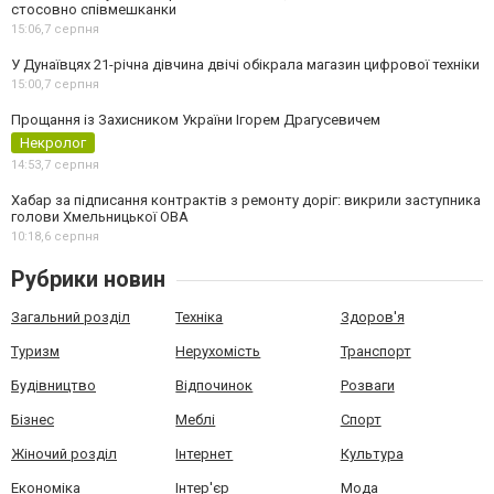
стосовно співмешканки
15:06,
7 серпня
У Дунаївцях 21-річна дівчина двічі обікрала магазин цифрової техніки
15:00,
7 серпня
Прощання із Захисником України Ігорем Драгусевичем
Некролог
14:53,
7 серпня
Хабар за підписання контрактів з ремонту доріг: викрили заступника
голови Хмельницької ОВА
10:18,
6 серпня
Рубрики новин
Загальний розділ
Техніка
Здоров'я
Туризм
Нерухомість
Транспорт
Будівництво
Відпочинок
Розваги
Бізнес
Меблі
Спорт
Жіночий розділ
Інтернет
Культура
Економіка
Інтер'єр
Мода