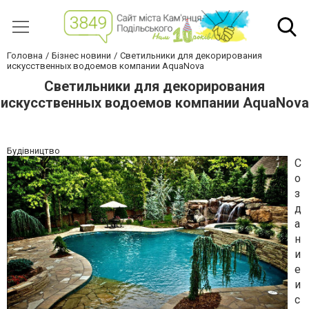
Головна
Бізнес новини
Светильники для декорирования
искусственных водоемов компании AquaNova
Светильники для декорирования
искусственных водоемов компании AquaNova
Будівництво
С
о
з
д
а
н
и
е
и
с