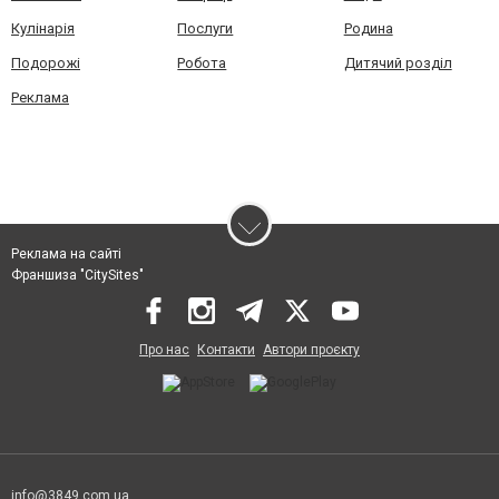
Кулінарія
Послуги
Родина
Подорожі
Робота
Дитячий розділ
Реклама
Реклама на сайті
Франшиза "CitySites"
Про нас
Контакти
Автори проєкту
info@3849.com.ua