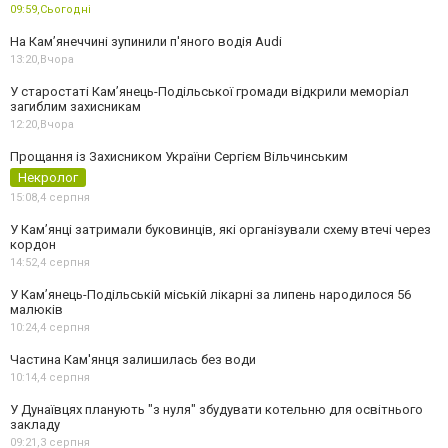
09:59,
Сьогодні
На Камʼянеччині зупинили п'яного водія Audi
13:20,
Вчора
У старостаті Кам’янець-Подільської громади відкрили меморіал
загиблим захисникам
12:20,
Вчора
Прощання із Захисником України Сергієм Вільчинським
Некролог
15:08,
4 серпня
У Кам’янці затримали буковинців, які організували схему втечі через
кордон
14:52,
4 серпня
У Кам’янець-Подільській міській лікарні за липень народилося 56
малюків
10:24,
4 серпня
Частина Кам'янця залишилась без води
10:14,
4 серпня
У Дунаївцях планують "з нуля" збудувати котельню для освітнього
закладу
09:21,
3 серпня