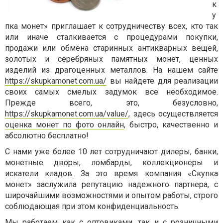
к
у
пка монет» приглашает к сотрудничеству всех, кто так
или иначе сталкивается с процедурами покупки,
продажи или обмена старинных антикварных вещей,
золотых и серебряных памятных монет, ценных
изделий из драгоценных металлов. На нашем сайте
https://skupkamonet.com.ua/
вы найдете для реализации
своих самых смелых задумок все необходимое.
Прежде всего, это, безусловно,
https://skupkamonet.com.ua/value/
, здесь осуществляется
оценка монет по фото онлайн
, быстро, качественно и
абсолютно бесплатно!
С нами уже более 10 лет сотрудничают дилеры, банки,
монетные дворы, ломбарды, коллекционеры и
искатели кладов. За это время компания «Скупка
монет» заслужила репутацию надежного партнера, с
широчайшими возможностями и опытом работы, строго
соблюдающая при этом конфиденциальность.
Мы работаем как с оптовиками, так и с розничными