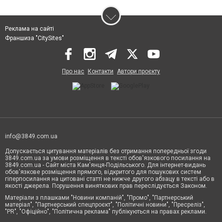
Реклама на сайті
Франшиза "CitySites"
Про нас
Контакти
Автори проєкту
info@3849.com.ua
Допускається цитування матеріалів без отримання попередньої згоди
3849.com.ua за умови розміщення в тексті обов'язкового посилання на
3849.com.ua - Сайт міста Кам'янця-Подільського. Для інтернет-видань
обов'язкове розміщення прямого, відкритого для пошукових систем
гіперпосилання на цитовані статті не нижче другого абзацу в тексті або в
якості джерела. Порушення виняткових прав переслідується Законом.
Матеріали з плашками "Новини компаній", "Промо", "Партнерський
матеріал", "Партнерський спецпроєкт", "Політичні новини", "Пресреліз",
"PR", "Офіційно", "Політична реклама" публікуються на правах реклами.