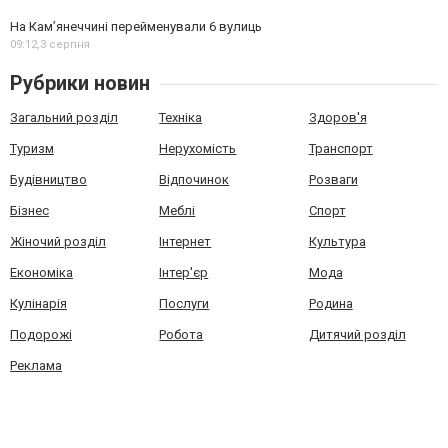
На Камʼянеччині перейменували 6 вулиць
09:12,
3 серпня
Рубрики новин
Загальний розділ
Техніка
Здоров'я
Туризм
Нерухомість
Транспорт
Будівництво
Відпочинок
Розваги
Бізнес
Меблі
Спорт
Жіночий розділ
Інтернет
Культура
Економіка
Інтер'єр
Мода
Кулінарія
Послуги
Родина
Подорожі
Робота
Дитячий розділ
Реклама