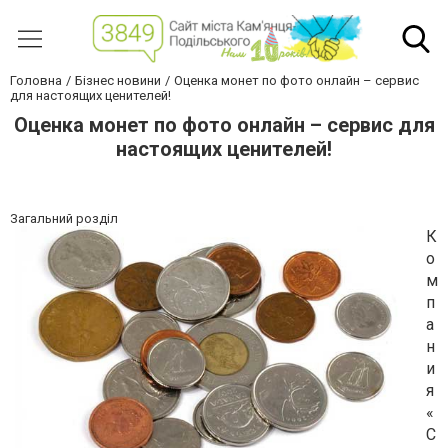
Головна
Бізнес новини
Оценка монет по фото онлайн – сервис
для настоящих ценителей!
Оценка монет по фото онлайн – сервис для
настоящих ценителей!
Загальний розділ
К
о
м
п
а
н
и
я
«
С