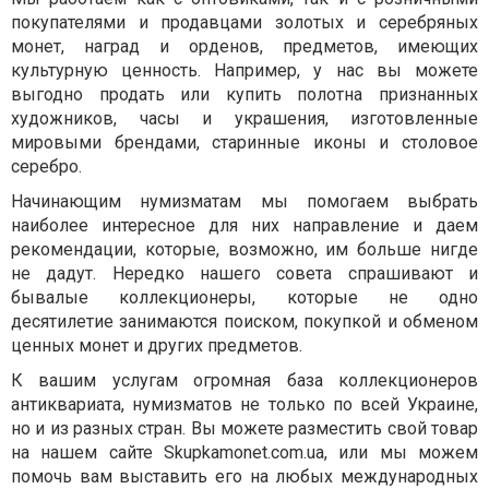
покупателями и продавцами золотых и серебряных
монет, наград и орденов, предметов, имеющих
культурную ценность. Например, у нас вы можете
выгодно продать или купить полотна признанных
художников, часы и украшения, изготовленные
мировыми брендами, старинные иконы и столовое
серебро.
Начинающим нумизматам мы помогаем выбрать
наиболее интересное для них направление и даем
рекомендации, которые, возможно, им больше нигде
не дадут. Нередко нашего совета спрашивают и
бывалые коллекционеры, которые не одно
десятилетие занимаются поиском, покупкой и обменом
ценных монет и других предметов.
К вашим услугам огромная база коллекционеров
антиквариата, нумизматов не только по всей Украине,
но и из разных стран. Вы можете разместить свой товар
на нашем сайте Skupkamonet.com.ua, или мы можем
помочь вам выставить его на любых международных