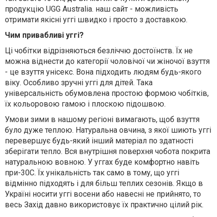
продукцію UGG Australia. наш сайт - можливість
отримати якісні уггі швидко і просто з доставкою.
Чим привабливі уггі?
Ці чобітки відрізняються безліччю достоїнств. Їх не
можна віднести до категорії чоловічої чи жіночої взуття
- це взуття унісекс. Вона підходить людям будь-якого
віку. Особливо зручні уггі для дітей. Така
універсальність обумовлена ​​простою формою чобітків,
їх кольоровою гамою і плоскою підошвою.
Умови зими в нашому регіоні вимагають, щоб взуття
було дуже теплою. Натуральна овчина, з якої шиють уггі
перевершує будь-який інший матеріал по здатності
зберігати тепло. Вся внутрішня поверхня чобота покрита
натуральною вовною. У уггах буде комфортно навіть
при-30С. Їх унікальність так само в тому, що уггі
відмінно підходять і для більш теплих сезонів. Якщо в
Україні носити уггі восени або навесні не прийнято, то
весь Захід давно використовує їх практично цілий рік.