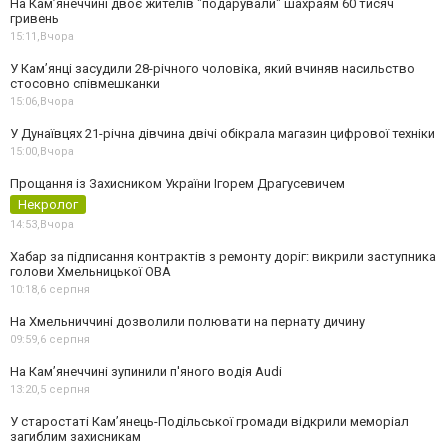
На Камʼянеччині двоє жителів "подарували" шахраям 60 тисяч
гривень
15:11,
Вчора
У Камʼянці засудили 28-річного чоловіка, який вчиняв насильство
стосовно співмешканки
15:06,
Вчора
У Дунаївцях 21-річна дівчина двічі обікрала магазин цифрової техніки
15:00,
Вчора
Прощання із Захисником України Ігорем Драгусевичем
Некролог
14:53,
Вчора
Хабар за підписання контрактів з ремонту доріг: викрили заступника
голови Хмельницької ОВА
10:18,
6 серпня
На Хмельниччині дозволили полювати на пернату дичину
09:59,
6 серпня
На Камʼянеччині зупинили п'яного водія Audi
13:20,
5 серпня
У старостаті Кам’янець-Подільської громади відкрили меморіал
загиблим захисникам