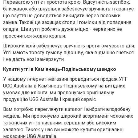
Перевагою уггі є і простота крою. Відсутність застібок,
блискавок або шнурівок забезпечує зручність і гарантує,
що взуття не доведеться викидати через поломки
замка. Також це захищає стопи і гомілки від попадання
опадів. Шви уггі роблять дуже міцно - через них не
просочиться жодна крапля.
Широкий крій забезпечує зручність протягом усього дня.
Уггі мають товсту гумову підошву, яка відмінно гнеться
і не дасть нозі замерзнути.
Купити уггі в Кам'янець-Подільському швидко
У нашому інтернет-магазині проводиться продаж УГГ
UGG Australia в Кам'янець-Подільському на вигідних
умовах для клієнта. ми пропонуємо оригінальну
продукцію UGG Australia і кращий сервіс.
Вам потрібно переглянути каталог і вибрати вподобану
модель. Ми пропонуємо широкий асортимент чоловічих
та жіночих уггі з низьким, середнім або високим
халявою. Також у нас ви можете купити оригінальні
мокасини UGG Australia.