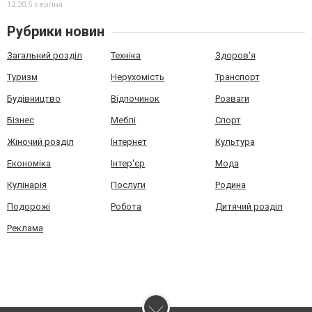
12:20,
5 серпня
Рубрики новин
Загальний розділ
Техніка
Здоров'я
Туризм
Нерухомість
Транспорт
Будівництво
Відпочинок
Розваги
Бізнес
Меблі
Спорт
Жіночий розділ
Інтернет
Культура
Економіка
Інтер'єр
Мода
Кулінарія
Послуги
Родина
Подорожі
Робота
Дитячий розділ
Реклама