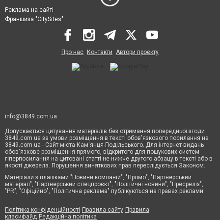
Реклама на сайті
Франшиза "CitySites"
Про нас
Контакти
Автори проєкту
info@3849.com.ua
Допускається цитування матеріалів без отримання попередньої згоди
3849.com.ua за умови розміщення в тексті обов'язкового посилання на
3849.com.ua - Сайт міста Кам'янця-Подільського. Для інтернет-видань
обов'язкове розміщення прямого, відкритого для пошукових систем
гіперпосилання на цитовані статті не нижче другого абзацу в тексті або в
якості джерела. Порушення виняткових прав переслідується Законом.
Матеріали з плашками "Новини компаній", "Промо", "Партнерський
матеріал", "Партнерський спецпроєкт", "Політичні новини", "Пресреліз",
"PR", "Офіційно", "Політична реклама" публікуються на правах реклами.
Політика конфіденційності
Правила сайту
Правила
класифайд
Редакційна політика