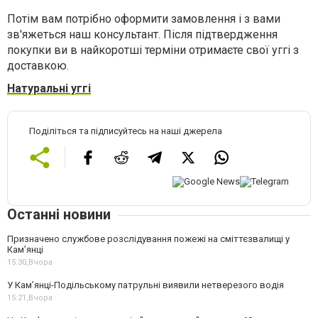
Потім вам потрібно оформити замовлення і з вами
зв'яжеться наш консультант. Після підтвердження
покупки ви в найкоротші терміни отримаєте свої уггі з
доставкою.
Натуральнi уггi
Поділіться та підписуйтесь на наші джерела
Останні новини
Призначено службове розслідування пожежі на сміттєзвалищі у
Кам’янці
15:30,
Вчора
У Кам’янці-Подільському патрульні виявили нетверезого водія
15:21,
Вчора