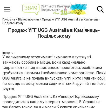
Головна
Бізнес новини
Продаж УГГ UGG Australia в Кам'янець-
Подільському
Продаж УГГ UGG Australia в Кам'янець-
Подільському
Інтернет
У величезному асортименті зимового взуття уггі
займають особливе місце. Вони кардинально
відрізняються від інших своєю простотою, особливим
грубуватим шармом і неймовірною комфортністю. Поки
UGG Australia не почала випускати уггі, ніхто і уявити собі
не міг, що взимку можна ходити в такій зручній і теплого
взуття.
Продаж УГГ UGG Australia в Кам'янець-Подільському
проводиться в нашому інтернет-магазині. В Україні не
так багато точок, де ви могли б купити оригінальну