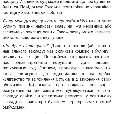
процесу. А значить, суд може вирішити, що про булінг не
йдеться. Повідомляє Головне територіальне управління
юстиції у Хмельницькій області.
Якщо мою дитину цькують, що робити?
Батьки жертви
булінгу повинні написати заяву на ім’я керівника або
засновника закладу освіти. Також заяву може написати
вчитель, якщо його цькує учень.
Що буде після цього?
Директор школи (або іншого
навчального закладу) має скликати комісію з булінгу і
викликати поліцію. Поліцейські складають протокол
про адміністративне порушення. Далі рішення
прийматиме суд. Загалом, процедура аналогічна тій,
коли притягують до відповідальності за дрібне
хуліганство та за ухилення батьків від виконання своїх
обов’язків. Інформація про подання, розгляд і
реагування на такі заяви має публікуватись на сайті
закладу освіти. Чи ефективно реагують у освітньому
закладі на заяви про булінг — перевірятиме освітній
омбудсмен.