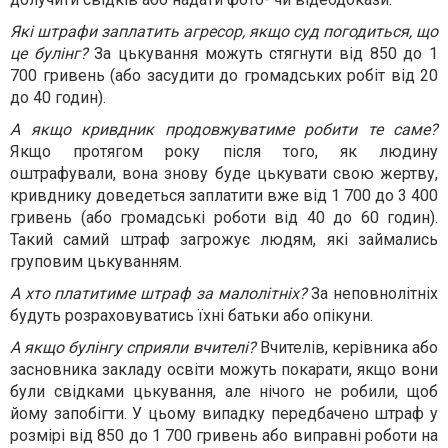
Які штрафи заплатить агресор, якщо суд погодиться, що
це булінг?
За цькування можуть стягнути від 850 до 1
700 гривень (або засудити до громадських робіт від 20
до 40 годин).
А якщо кривдник продовжуватиме робити те саме?
Якщо протягом року після того, як людину
оштрафували, вона знову буде цькувати свою жертву,
кривднику доведеться заплатити вже від 1 700 до 3 400
гривень (або громадські роботи від 40 до 60 годин).
Такий самий штраф загрожує людям, які займались
груповим цькуванням.
А хто платитиме штраф за малолітніх?
За неповнолітніх
будуть розраховуватись їхні батьки або опікуни.
А якщо булінгу сприяли вчителі?
Вчителів, керівника або
засновника закладу освіти можуть покарати, якщо вони
були свідками цькування, але нічого не робили, щоб
йому запобігти. У цьому випадку передбачено штраф у
розмірі від 850 до 1 700 гривень або виправні роботи на