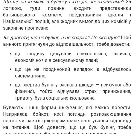
Що ще за комісія з булінгу і хто до неї входитиме?
За
логікою, туди повинні входити представники
батьківського комітету, представники школи і
Національної поліції, але жодних вимог до цих комісій у
законі не прописано.
Як довести, що це булінг, а не сварка? Це складно?
Щоб
винного притягнули до відповідальності, треба довести:
що людину цькували психологічно, фізично,
економічно чи в сексуальному плані;
що це не поодинокий випадок, а відбувалось
систематично;
що жертва булінгу зазнала шкоди — психічної або
фізичної, тобто відчувала страх, приниження,
тривогу, була соціально ізольована.
Бувають і інші форми цькування, які важко довести.
Наприклад, бойкот, косі погляди, розповсюдження
пліток чи навіть цілеспрямоване затягування відповіді
на питання. Щоб довести, що це був булінг, треба
долучити свідків або надати фото- чи відеодокази.