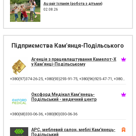
Au pair Іспанія (робота з дітьми)
02.08.26
Підприємства Кам'янця-Подільського
Агенція з працевлаштування Камелот-Х
у Кам’янці-Подільському
+380(97)374-26-25
,
+380(93)293-91-75
,
+380(96)925-47-71
,
+380(73)327-54-83
Оксфорд Медікал Кам’янець-
Подільський - медичний центр
+380(68)330-06-36
,
+380(80)030-06-36
АРС, меблевий салон, меблі Кам'янець-
Подільський