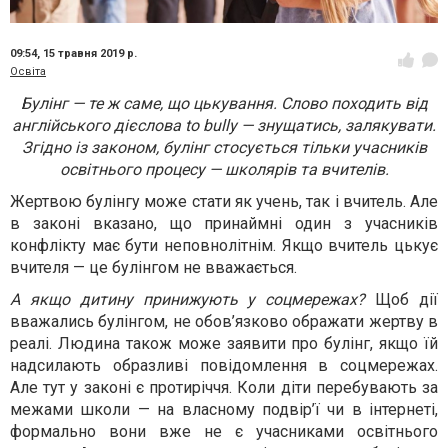
09:54,
15 травня 2019 р.
Освіта
Булінг — те ж саме, що цькування. Слово походить від
англійського дієслова to bully — знущатись, залякувати.
Згідно із законом, булінг стосується тільки учасників
освітнього процесу — школярів та вчителів.
Жертвою булінгу може стати як учень, так і вчитель. Але
в законі вказано, що принаймні один з учасників
конфлікту має бути неповнолітнім. Якщо вчитель цькує
вчителя — це булінгом не вважається.
А якщо дитину принижують у соцмережах?
Щоб дії
вважались булінгом, не обов’язково ображати жертву в
реалі. Людина також може заявити про булінг, якщо їй
надсилають образливі повідомлення в соцмережах.
Але тут у законі є протиріччя. Коли діти перебувають за
межами школи — на власному подвір’ї чи в інтернеті,
формально вони вже не є учасниками освітнього