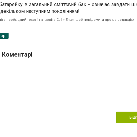
атарейку в загальний сміттєвий бак - означає завдати 
й декільком наступним поколінням!
ть необхідний текст і натисніть Ctrl + Enter, щоб повідомити про це редакцію
App
Коментарі
Від