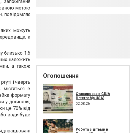
, запобігання
ловною метою
н, повідомляє
і яких можуть
середовища, а
у близько 1,6
 них належить
ампи, а також
Оголошення
туті і чверть
 містяться в
Стажировка в США
рейка формату
(Internship USA)
чи у довкілля,
02.08.26
ки це 70% від
 або води буде
Робота з дітьми в
ідпрацьовані