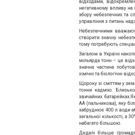
відходами, відокремлен
негативному впливу на
збору небезпечних та с
управління з питань над
Небезпечними вважають 
створити значну небез
тому потребують спеціа
Загалом в Україні накоп
мільярда тонн – це від
значна частина побутов
хімічні та біологічні відх
Щороку зі сміттям у зем
тонни кадмію. Близько
звичайних батарейках.Я
AA (пальчикова), яку бі
забруднює 400 л води аб
загальної кількості, а 3
набагато більшою.
Дедалі більше громад