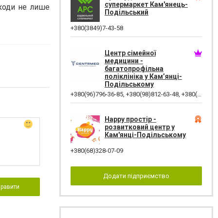
супермаркет Кам'янець-
шкоди не лише
Подільський
+380(3849)7-43-58
Центр сімейної
медицини -
багатопрофільна
поліклініка у Кам’янці-
Подільському
+380(96)796-36-85
,
+380(98)812-63-48
,
+380(97)782-45-70
Happy простір -
розвитковий центр у
Кам'янці-Подільському
+380(68)328-07-09
Додати підприємство
правити