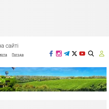
а сайті
міста
Погода