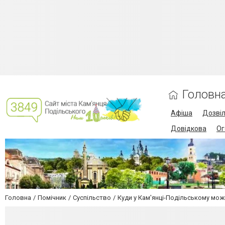
Головн
Афіша
Дозві
Довідкова
Ог
Головна
Помічник
Суспільство
Куди у Кам'янці-Подільському мож