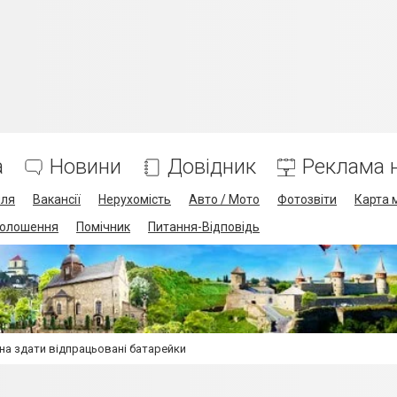
а
Новини
Довідник
Реклама н
лля
Вакансії
Нерухомість
Авто / Мото
Фотозвіти
Карта 
олошення
Помічник
Питання-Відповідь
на здати відпрацьовані батарейки