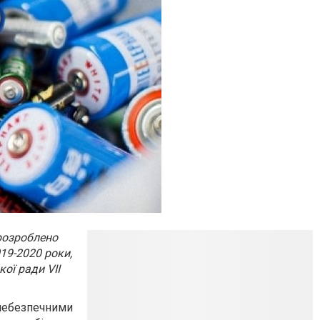
розроблено
19-2020 роки,
ої ради VII
небезпечними