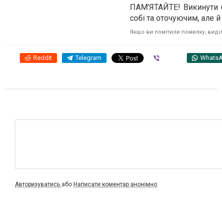
ПАМ’ЯТАЙТЕ! Викинути б
собі та оточуючим, але 
Якщо ви помітили помилку, виділі
Reddit
Telegram
Viber
Whats
Авторизуватись
або
Написати коментар анонімно