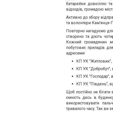
батарейки довкіллю та
відходів, громадою міст
Активно до збору відпр
та волонтери Кам’янця-П
Повторно нагадуємо для 
створено та діють чот
Кожний громадянин мо
побутових приладів для
адресами:
КП УК "Житловик", в
КП УК "Добробут", в
КП УК "Господар", в
КП УК "Південь", в
Щоб постійно не бігати
ємність десь в будинк
використовувати паль
тривалого часу. Так ви з