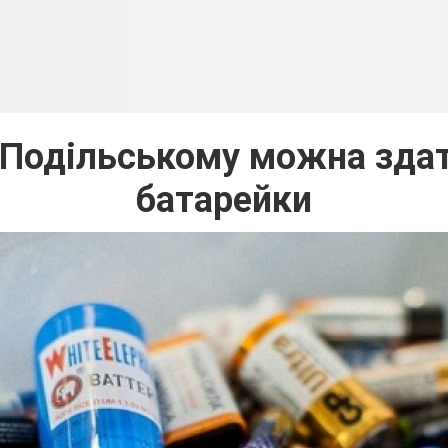
і-Подільському можна здат
батарейки