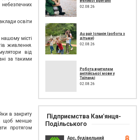
Великої Британії
 небезпечних
02.08.26
аклади освіти
Au pair Іспанія (робота з
 нашому місті
дітьми)
02.08.26
тів живлення.
мулятори від
ані за такими
Робота вчителем
англійської мови у
Таїланді
02.08.26
йки в закриту
Підприємства Кам'янця-
и, щоб менше
Подільського
ати протягом
Арс, будівельний