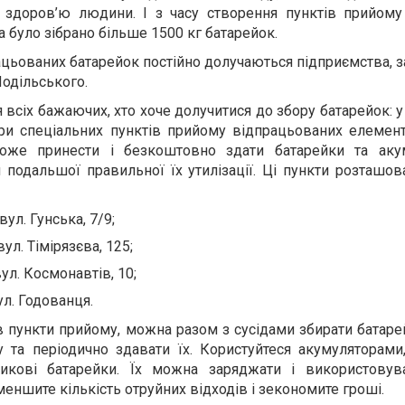
 здоров’ю людини. І з часу створення пунктів прийому
а було зібрано більше 1500 кг батарейок.
ацьованих батарейок постійно долучаються підприємства, з
одільського.
всіх бажаючих, хто хоче долучитися до збору батарейок: у
ири спеціальних пунктів прийому відпрацьованих елемен
же принести і безкоштовно здати батарейки та аку
 подальшої правильної їх утилізації. Ці пункти розташов
ул. Гунська, 7/9;
ул. Тімірязєва, 125;
ул. Космонавтів, 10;
ул. Годованця.
 в пункти прийому, можна разом з сусідами збирати батаре
у та періодично здавати їх. Користуйтеся акумуляторам
чикові батарейки. Їх можна заряджати і використовув
меншите кількість отруйних відходів і зекономите гроші.