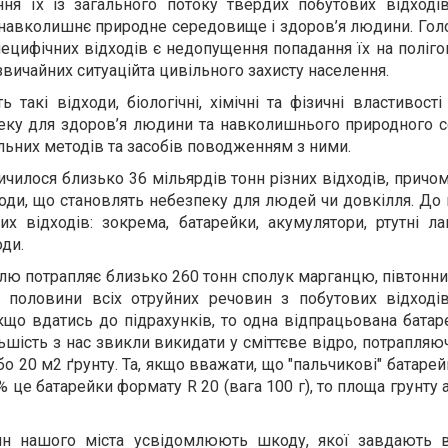
ня їх із загального потоку твердих побутових відходів
 навколишнє природне середовище і здоров’я людини. Го
пецифічних відходів є недопущення попадання їх на поліго
звичайних ситуаційта цивільного захисту населення.
такі відходи, біологічні, хімічні та фізичні властивост
пеку для здоров’я людини та навколишнього природного 
льних методів та засобів поводженням з ними.
ичилося близько 36 мільярдів тонн різних відходів, причом
ходи, що становлять небезпеку для людей чи довкілля. До
их відходів: зокрема, батарейки, акумулятори, ртутні л
оди.
лю потрапляє близько 260 тонн сполук марганцю, півтонни р
 половини всіх отруйних речовин з побутових відходів
кщо вдатись до підрахунків, то одна відпрацьована бата
льшість з нас звикли викидати у сміттєве відро, потрапляю
о 20 м2 ґрунту. Та, якщо вважати, що "пальчикові" батарей
0% це батарейки формату R 20 (вага 100 г), то площа грунту
ян нашого міста усвідомлюють шкоду, якої завдають в