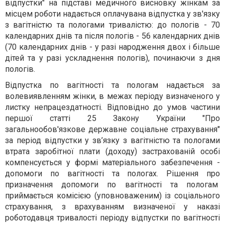
відпустки" на підставі медичного висновку жінкам за
місцем роботи надається оплачувана відпустка у зв'язку
з вагітністю та пологами тривалістю: до пологів - 70
календарних днів та після пологів - 56 календарних днів
(70 календарних днів - у разі народження двох і більше
дітей та у разі ускладнення пологів), починаючи з дня
пологів.
Відпустка по вагітності та пологам надається за
волевиявленням жінки, в межах періоду визначеного у
листку непрацездатності. Відповідно до умов частини
першої статті 25 Закону України "Про
загальнообов'язкове державне соціальне страхування"
за період відпустки у зв’язку з вагітністю та пологами
втрата заробітної плати (доходу) застрахованій особі
компенсується у формі матеріального забезпечення -
допомоги по вагітності та пологах. Рішення про
призначення допомоги по вагітності та пологам
приймається комісією (уповноваженим) із соціального
страхування, з врахуванням визначеної у наказі
роботодавця тривалості періоду відпустки по вагітності