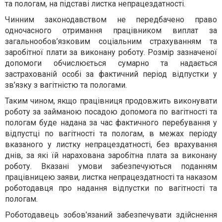
та пологам, на підставі листка непрацездатності.
Чинним законодавством не передбачено право
одночасного отримання працівником виплат за
загальнообов’язковим соціальним страхуванням та
заробітної плати за виконану роботу. Розмір зазначеної
допомоги обчислюється сумарно та надається
застрахованій особі за фактичний період відпустки у
зв’язку з вагітністю та пологами.
Таким чином, якщо працівниця продовжить виконувати
роботу за займаною посадою допомога по вагітності та
пологам буде надана за час фактичного перебування у
відпустці по вагітності та пологам, в межах періоду
вказаного у листку непрацездатності, без врахування
днів, за які їй нарахована заробітна плата за виконану
роботу. Вказані умови забезпечуються поданням
працівницею заяви, листка непрацездатності та наказом
роботодавця про надання відпустки по вагітності та
пологам.
Роботодавець зобов’язаний забезпечувати здійснення