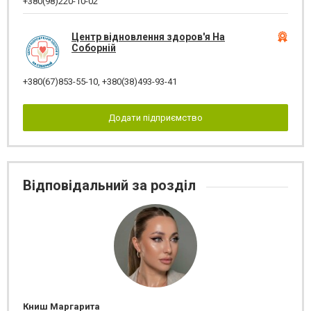
+380(98)220-10-02
Центр відновлення здоров'я На
Соборній
+380(67)853-55-10
,
+380(38)493-93-41
Додати підприємство
Відповідальний за розділ
Книш Маргарита