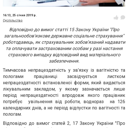
16:13,
25 січня 2019 р.
Суспільство
Відповідно до вимог статті 15 Закону України "Про
загальнообов'язкове державне соціальне страхування"
роботодавець, як страхувальник зобов’язаний надавати
та оплачувати застрахованим особам у разі настання
страхового випадку відповідний вид матеріального
забезпечення.
Тимчасова непрацездатність у зв’язку із вагітністю та
пологами працівниці засвідчується листком
непрацездатності встановленої форми, який видається
лікувальним закладом, у якому зазначається лише
період непрацездатності впродовж якого працівник
потребує увільнення від роботи, воднораз на 126
календарних днів, а не період відпустки по вагітності та
пологам.
Відповідно до вимог статей 2, 17 Закону України "Про