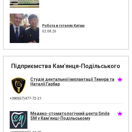
Робота в готелях Китаю
02.08.26
Підприємства Кам'янця-Подільського
Студія дентальної імплантації Тимура та
Наталії Гарбар
+380(67)477-72-21
Медико-стоматологічний центр Smile
SM у Кам’янці-Подільському