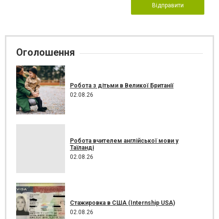
Відправити
Оголошення
Робота з дітьми в Великої Британії
02.08.26
Робота вчителем англійської мови у
Таїланді
02.08.26
Стажировка в США (Internship USA)
02.08.26