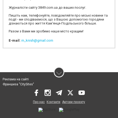
Журналісти сайту 3849.com.ua до ваших послуг.
Пишіть нам, телефонуйте, повідомляйте про міські новини та
події - ми сподіваємося, що з Вашою допомогою городяни
дізнаються про життя Кам'янця-Подільського більше.
Разом з Вами ми зробимо наше місто кращим!
E-mail:
m_knish@gmail.com
Реклама на сайті
Франшиза "CitySites"
Про нас
Контакти
Автори проєкту