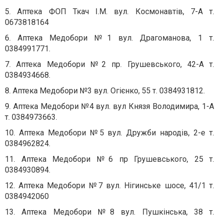
5. Аптека ФОП Ткач І.М. вул. Космонавтів, 7-А т.
0673818164
6. Аптека Медобори №1 вул. Драгоманова, 1 т.
0384991771.
7. Аптека Медобори №2 пр. Грушевського, 42-А т.
0384934668.
8. Аптека Медобори №3 вул. Огієнко, 55 т. 0384931812.
9. Аптека Медобори №4 вул. вул Князя Володимира, 1-А
т. 0384973663.
10. Аптека Медобори №5 вул. Дружби народів, 2-е т.
0384962824.
11. Аптека Медобори №6 пр Грушевського, 25 т.
0384930894.
12. Аптека Медобори №7 вул. Нігинське шосе, 41/1 т.
0384942060
13. Аптека Медобори №8 вул. Пушкінська, 38 т.