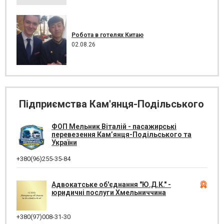
Робота в готелях Китаю
02.08.26
Підприємства Кам'янця-Подільського
ФОП Мельник Віталій - пасажирські
перевезення Кам’янця-Подільського та
України
+380(96)255-35-84
Адвокатське об'єднання "Ю.Д.К." -
юридичні послуги Хмельниччина
+380(97)008-31-30