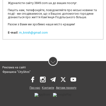
Журналісти сайту 3849.com.ua до ваших послуг.
Пишіть нам, телефонуйте, повідомляйте про міські новини та
події - ми сподіваємося, що з Вашою допомогою городяни
дізнаються про життя Кам'янця-Подільського більше.
Разом з Вами ми зробимо наше місто кращим!
E-mail:
m_knish@gmail.com
Реклама на сайті
Франшиза "CitySites"
Про нас
Контакти
Автори проєкту