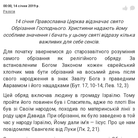
00:00,
14 січня 2019 р.
Релігія
14 січня Православна Церква відзначає свято
Обрізання Господнього. Християни надають йому
особливе значення і бачать у цьому святі відразу кілька
важливих для себе сенсів.
Для початку звернемося до старозавітного розуміння
самого обрізання як релігійного обряду. За
встановленим Богом Законом кожен єврейський
хлопчик мав бути обрізаний на восьмий день після
свого народження в знак Завіту Бога з праведним
Авраамом і його нащадками (Бут. 17, 10-14; Лев. 12, 3).
Цей обряд включав людину в громаду Ізраїлю. Тому
пройти його повинен був і Спаситель, адже по плоті Він
був зі Своїм народом, походив по материнській лінії з
роду царя Давида. При обрізанні, як було заведено в той
час у народу Ізраїлю, Йому дали ім’я — Іісус. Про це нам
повідомляє Євангеліє від Луки (Лк. 2, 21).