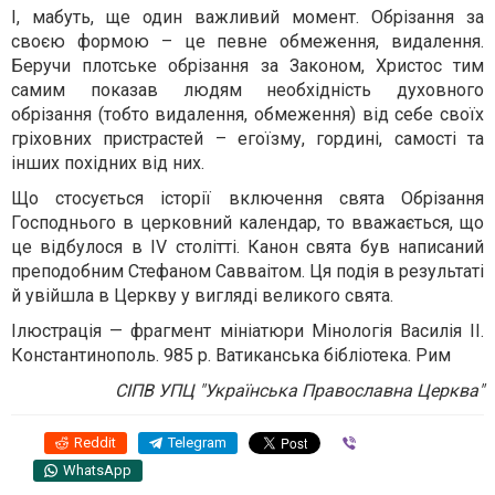
І, мабуть, ще один важливий момент. Обрізання за
своєю формою – це певне обмеження, видалення.
Беручи плотське обрізання за Законом, Христос тим
самим показав людям необхідність духовного
обрізання (тобто видалення, обмеження) від себе своїх
гріховних пристрастей – егоїзму, гордині, самості та
інших похідних від них.
Що стосується історії включення свята Обрізання
Господнього в церковний календар, то вважається, що
це відбулося в IV столітті. Канон свята був написаний
преподобним Стефаном Савваітом. Ця подія в результаті
й увійшла в Церкву у вигляді великого свята.
Ілюстрація — фрагмент мініатюри Мінологія Василія II.
Константинополь. 985 р. Ватиканська бібліотека. Рим
СІПВ УПЦ "Українська Православна Церква"
Reddit
Telegram
Viber
WhatsApp