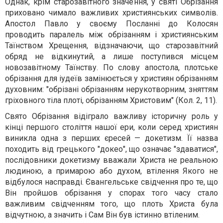
Однак, крім старозавітного значення, у святі Обрізання
приховано чимало важливих християнських символів.
Апостол Павло у своєму Посланні до Колосян
проводить паралель між обрізанням і християнським
Таїнством Хрещення, відзначаючи, що старозавітний
обряд не відкинутий, а лише поступився місцем
новозавітному Таїнству. По слову апостола, плотське
обрізання для іудеїв замінюється у християн обрізанням
духовним: "обрізані обрізанням нерукотворним, зняттям
гріховного тіла плоті, обрізанням Христовим" (Кол. 2, 11).
Свято Обрізання відіграло важливу історичну роль у
кінці першого століття нашої ери, коли серед християн
виникла одна з перших єресей — докетизм. Її назва
походить від грецького "докео", що означає "здаватися",
послідовники докетизму вважали Христа не реальною
людиною, а примарою або духом, втілення Якого не
відбулося насправді. Євангельське свідчення про те, що
Він пройшов обрізання у спорах того часу стало
важливим свідченням того, що плоть Христа була
відчутною, а значить і Сам Він був істинно втіленим.