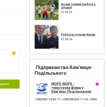
Au pair Іспанія (робота з
дітьми)
02.08.26
Робота в готелях Китаю
02.08.26
Підприємства Кам'янця-
Подільського
МОРЕ-МОРЕ -
правити
туристична фірма у
Кам’янці-Подільському
+380(68)118-82-77
,
+380(98)994-11-24
,
+380(68)882-38-28