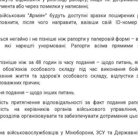
мента або через помилки у написанні;
військових "Армія+" будуть доступні зразки поширених 
повнити, після чого направити, ввівши свій ID-номер
ся негайно і не пізніше ніж рапорти у паперовій формі –
в, які нарешті унормовані. Рапорти всіма прямими
пізніше ніж за 48 годин із часу подання – щодо питань, я
ни, обов’язків особового складу під час виконання бои
ження життя та здоров’я особового складу, відпустки з
 поважних причин;
дня подання – щодо інших питань.
ість притягнення відповідальності за факт подання рап
ність на керівників органів військового управління
ідрозділів організовувати та забезпечувати дотримання цьо
 військовослужбовців у Міноборони, ЗСУ та Державній