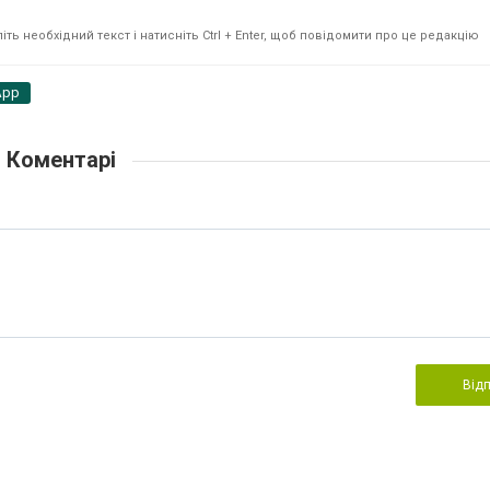
ть необхідний текст і натисніть Ctrl + Enter, щоб повідомити про це редакцію
App
Коментарі
Від