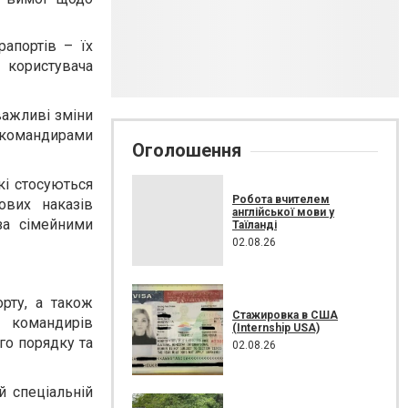
рапортів – їх
 користувача
 важливі зміни
 командирами
Оголошення
кі стосуються
Робота вчителем
̆ових наказів
англійської мови у
а сімейними
Таїланді
02.08.26
орту, а також
Стажировка в США
, командирів
(Internship USA)
го порядку та
02.08.26
 спеціальній