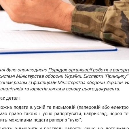
ня було оприлюднено
Порядок організації роботи з рапор
системі Міністерства оборони України. Експерти "Принципу
енням разом із фахівцями Міністерства оборони України.
аналітиків та юристів лягли в основу цього документа.
є деталі:
ожна подати в усній та письмовій (паперовій або електро
має право також і усно рапортувати, наприклад, через те
бить можливим подати рапорт з "нуля";
ожуть відмовити у розгляді рапорту, якщо не дотриман