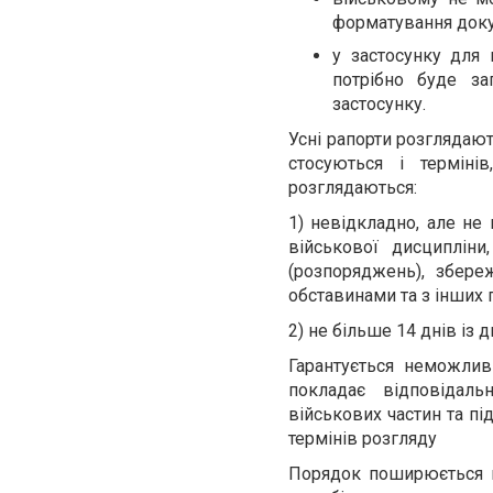
форматування доку
у застосунку для 
потрібно буде за
застосунку.
Усні рапорти розглядають
стосуються і терміні
розглядаються:
1) невідкладно, але не 
військової дисциплі
(розпоряджень), збере
обставинами та з інших
2) не більше 14 днів із 
Гарантується неможлив
покладає відповідаль
військових частин та п
термінів розгляду
Порядок поширюється на