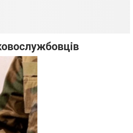
ьковослужбовців