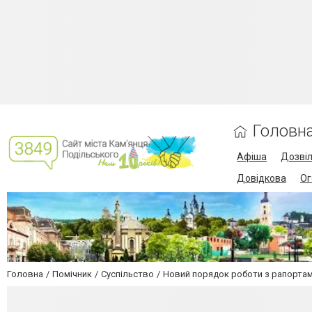
Головн
Афіша
Дозві
Довідкова
Ог
Головна
Помічник
Суспільство
Новий порядок роботи з рапорта