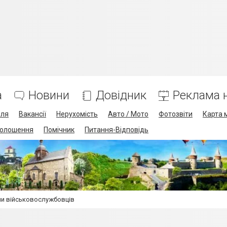
а
Новини
Довідник
Реклама н
лля
Вакансії
Нерухомість
Авто / Мото
Фотозвіти
Карта 
олошення
Помічник
Питання-Відповідь
ми військовослужбовців