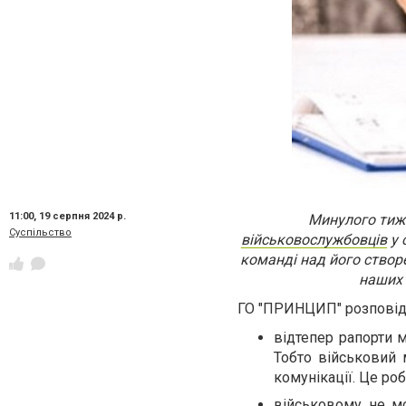
11:00,
19 серпня 2024 р.
Минулого тиж
Суспільство
військовослужбовців
у 
команді над його створ
наших 
ГО "ПРИНЦИП" розповіда
відтепер рапорти м
Тобто військовий 
комунікації. Це ро
військовому не м