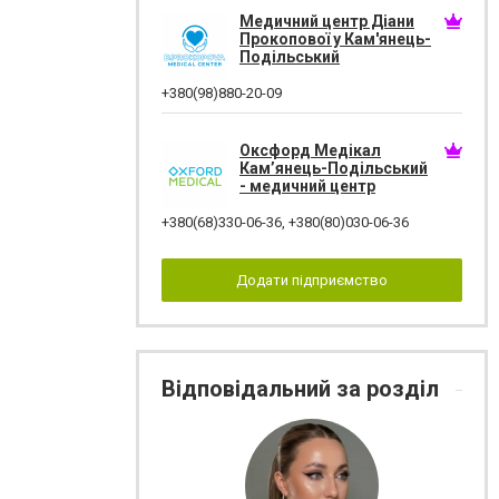
Медичний центр Діани
Прокопової у Кам'янець-
Подільський
+380(98)880-20-09
Оксфорд Медікал
Кам’янець-Подільський
- медичний центр
+380(68)330-06-36
,
+380(80)030-06-36
Додати підприємство
Відповідальний за розділ