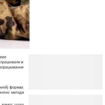
тами
" працювали в
 Напрацювання
нній) формах.
хнічні методи
о вимог щодо