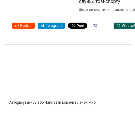
службі транспорту.
Якщо ви помітили помилку, виділі
Reddit
Telegram
Viber
Whats
Авторизуватись
або
Написати коментар анонімно