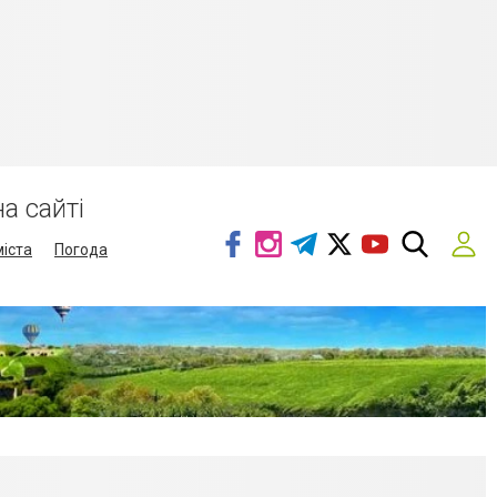
а сайті
міста
Погода