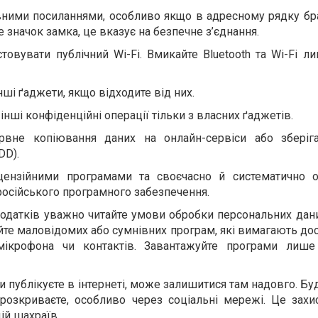
вними посиланнями, особливо якщо в адресному рядку бр
е значок замка, це вказує на безпечне з’єднання.
товувати публічний Wi-Fi. Вмикайте Bluetooth та Wi-Fi ли
нші ґаджети, якщо відходите від них.
інші конфіденційні операції тільки з власних ґаджетів.
рвне копіювання даних на онлайн-сервіси або зберіга
DD).
іцензійними програмами та своєчасно й систематично о
російського програмного забезпечення.
датків уважно читайте умови обробки персональних дани
айте маловідомих або сумнівних програм, які вимагають до
 мікрофона чи контактів. Завантажуйте програми лише
ви публікуєте в інтернеті, може залишитися там надовго. Б
розкриваєте, особливо через соціальні мережі. Це захи
й шахраїв.