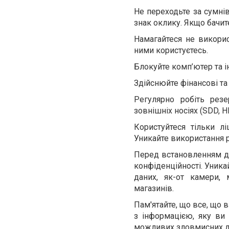
Не переходьте за сумні
знак оклику. Якщо бачит
Намагайтеся не викорис
ними користуєтесь.
Блокуйте комп’ютер та і
Здійснюйте фінансові та 
Регулярно робіть резе
зовнішніх носіях (SDD, H
Користуйтеся тільки л
Уникайте використання 
Перед встановленням до
конфіденційності. Уник
даних, як-от камери,
магазинів.
Пам'ятайте, що все, що 
з інформацією, яку ви 
можливих зловмисних ді