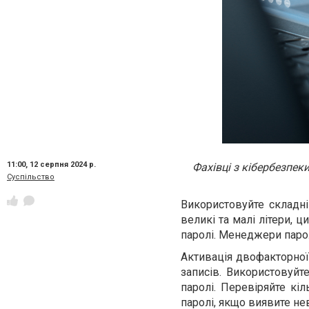
11:00,
12 серпня 2024 р.
Фахівці з кібербезпек
Суспільство
Використовуйте складн
великі та малі літери, 
паролі. Менеджери парол
Активація двофакторної
записів. Використовуйт
паролі. Перевіряйте кі
паролі, якщо виявите нев