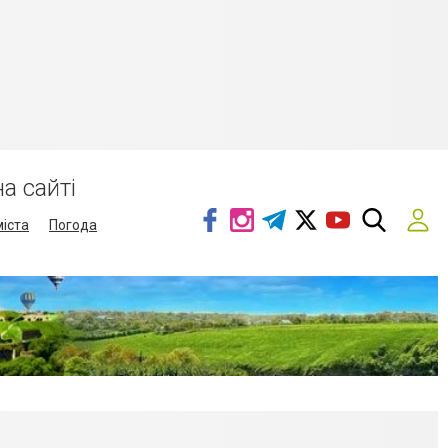
а сайті
міста
Погода