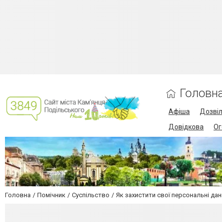
Головн
Афіша
Дозві
Довідкова
Ог
Головна
Помічник
Суспільство
Як захистити свої персональні дан