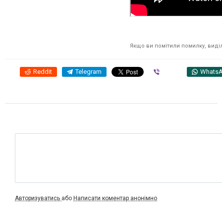
Якщо ви помітили помилку, виділі
Reddit
Telegram
Viber
Whats
Авторизуватись
або
Написати коментар анонімно