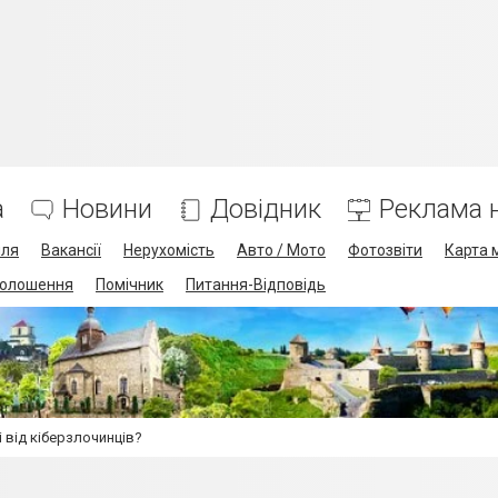
а
Новини
Довідник
Реклама н
лля
Вакансії
Нерухомість
Авто / Мото
Фотозвіти
Карта 
олошення
Помічник
Питання-Відповідь
і від кіберзлочинців?