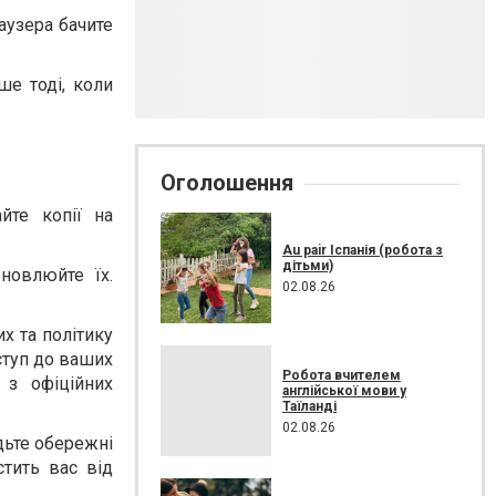
аузера бачите
ше тоді, коли
Оголошення
йте копії на
Au pair Іспанія (робота з
дітьми)
новлюйте їх.
02.08.26
х та політику
ступ до ваших
Робота вчителем
 з офіційних
англійської мови у
Таїланді
02.08.26
удьте обережні
стить вас від