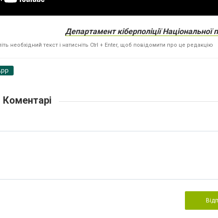
Департамент кіберполіції
Національної п
ть необхідний текст і натисніть Ctrl + Enter, щоб повідомити про це редакцію
App
Коментарі
Від