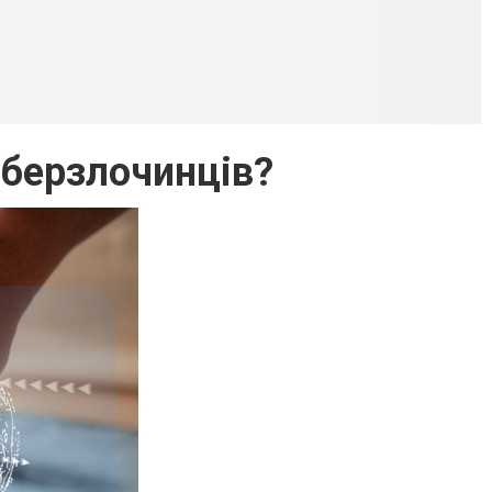
кіберзлочинців?