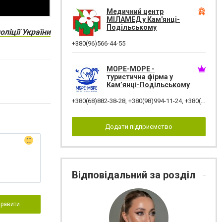
Медичний центр
МІЛАМЕД у Кам'янці-
Подільському
оліції України
+380(96)566-44-55
МОРЕ-МОРЕ -
туристична фірма у
Кам’янці-Подільському
+380(68)882-38-28
,
+380(98)994-11-24
,
+380(68)118-82-77
Додати підприємство
Відповідальний за розділ
правити