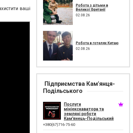
Робота з дітьми в
ахистити ваші
Великої Британії
02.08.26
Робота в готелях Китаю
02.08.26
Підприємства Кам'янця-
Подільського
Послуги
мініекскаватора та
земляні роботи
Кам'янець-Подільський
+380(67)716-75-60