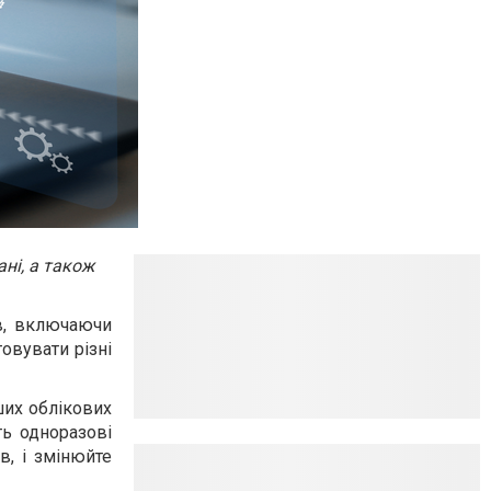
ні, а також
ів, включаючи
овувати різні
ших облікових
ть одноразові
в, і змінюйте