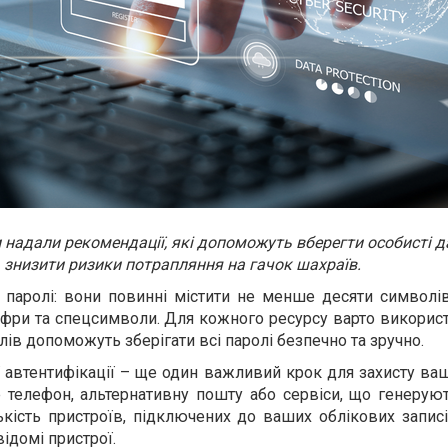
и надали рекомендації, які допоможуть вберегти особисті да
знизити ризики потрапляння на гачок шахраїв.
і паролі: вони повинні містити не менше десяти символ
цифри та спецсимволи. Для кожного ресурсу варто використ
ів допоможуть зберігати всі паролі безпечно та зручно.
 автентифікації – ще один важливий крок для захисту ва
е телефон, альтернативну пошту або сервіси, що генерую
лькість пристроїв, підключених до ваших облікових записі
ідомі пристрої.