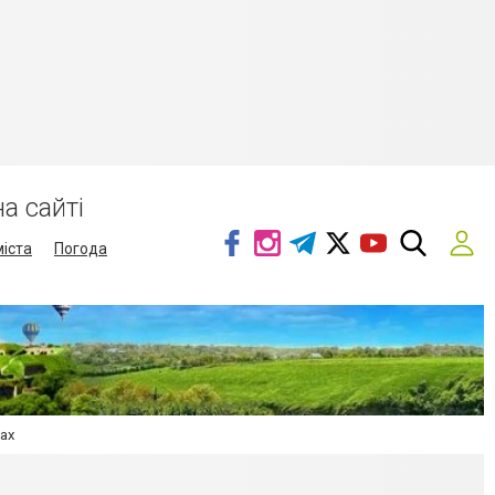
а сайті
міста
Погода
рах