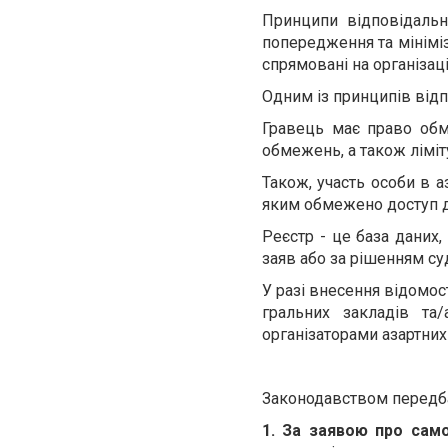
Принципи відповідальн
попередження та мініміза
спрямовані на організа
Одним із принципів від
Гравець має право обм
обмежень, а також ліміту
Також, участь особи в 
яким обмежено доступ до 
Реєстр - це база даних
заяв або за рішенням су
У разі внесення відомос
гральних закладів та
організаторами азартних 
Законодавством передбач
1. За заявою про сам