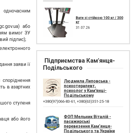
 одночасним
Ваги зі стійкою 100 кг / 300
кг
c.gov.ua
) або
31.07.26
нням вимог ЗУ
вий підпис);
електронного
Підприємства Кам'янця-
ання заяви її
Подільського
 споріднення
Людмила Липовська -
психотерапевт,
ть в азартних
психолог у Кам'янці-
Подільському
+380(97)066-83-61
,
+380(63)351-25-18
ршого ступеня
ФОП Мельник Віталій -
авця або його
пасажирські
перевезення Кам’янця-
Подільського та України