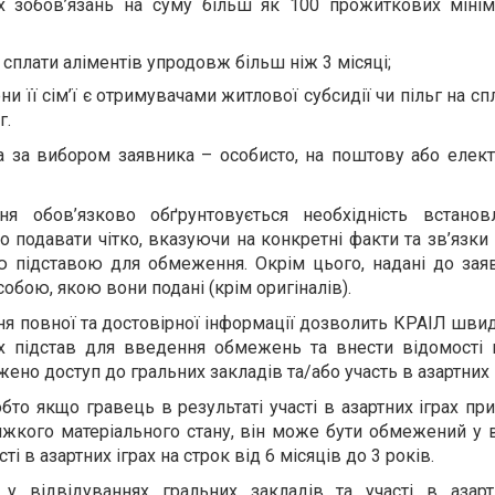
их зобов’язань на суму більш як 100 прожиткових мінім
 сплати аліментів упродовж більш ніж 3 місяці;
ни її сім’ї є отримувачами житлової субсидії чи пільг на с
г.
а за вибором заявника – особисто, на поштову або елек
я обов’язково обґрунтовується необхідність встанов
 подавати чітко, вказуючи на конкретні факти та зв’язки
ою підставою для обмеження. Окрім цього, надані до за
собою, якою вони подані (крім оригіналів).
ння повної та достовірної інформації дозволить КРАІЛ шви
их підстав для введення обмежень та внести відомості 
ено доступ до гральних закладів та/або участь в азартних і
бто якщо гравець в результаті участі в азартних іграх пр
яжкого матеріального стану, він може бути обмежений у 
ті в азартних іграх на строк від 6 місяців до 3 років.
 відвідуваннях гральних закладів та участі в азартн