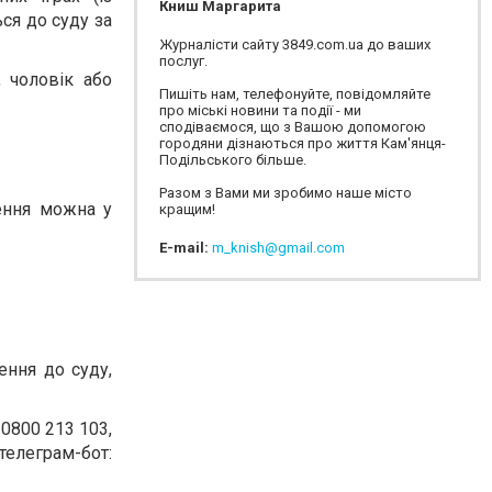
Книш Маргарита
ся до суду за
Журналісти сайту 3849.com.ua до ваших
послуг.
, чоловік або
Пишіть нам, телефонуйте, повідомляйте
про міські новини та події - ми
сподіваємося, що з Вашою допомогою
.
городяни дізнаються про життя Кам'янця-
Подільського більше.
Разом з Вами ми зробимо наше місто
ення можна у
кращим!
E-mail:
m_knish@gmail.com
ення до суду,
0800 213 103,
леграм-бот: