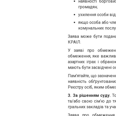
наявності боргов
громадян;
ухилення особи від
якщо особа або чле
комунальних послу
Заява може бути подан
КРАІЛ.
У заяві про обмеженн
обмеження, яке важливо
азартних іграх і обран
мають бути засвідчені о
Пам’ятайте, що зазначе
наявність обґрунтован
Реєстру осіб, яким обмеж
3. За рішенням суду.
То
та/або свою сім’ю до т
гральних закладів та учас
Заява про обмеження у