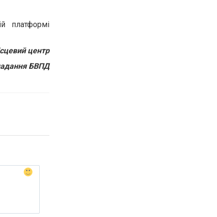
ій платформі
ісцевий центр
надання БВПД