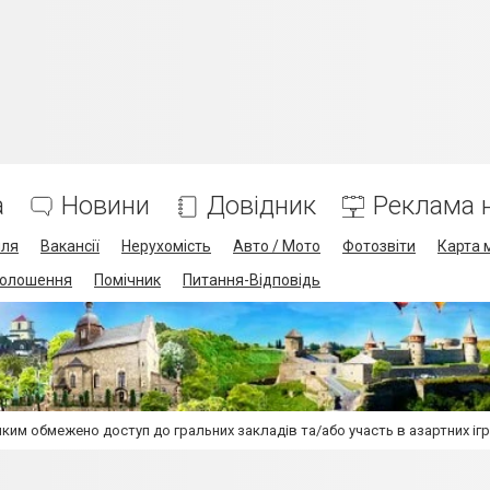
а
Новини
Довідник
Реклама н
лля
Вакансії
Нерухомість
Авто / Мото
Фотозвіти
Карта 
олошення
Помічник
Питання-Відповідь
 яким обмежено доступ до гральних закладів та/або участь в азартних іг