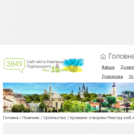
Головн
Афіша
Дозві
Довідкова
Ог
Головна
Помічник
Суспільство
Ігроманія: створено Реєстру осіб,