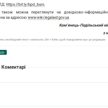
ПД:
https://bit.ly/bpd_buro.
ї також можна переглянути на довідково-інформаційн
щена за адресою
www.wiki.legalaid.gov.ua
.
Кам’янець-Подільський м
з 
ть необхідний текст і натисніть Ctrl + Enter, щоб повідомити про це редакцію
App
Коментарі