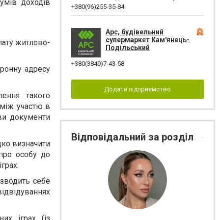
умів доходів
+380(96)255-35-84
Арс, будівельний
супермаркет Кам'янець-
плату житлово-
Подільський
+380(3849)7-43-58
тронну адресу
Додати підприємство
лення такого
 між участю в
яви документи
Відповідальний за розділ
дко визначити
про особу до
грах.
изводить себе
відвідуваннях
их іграх (із