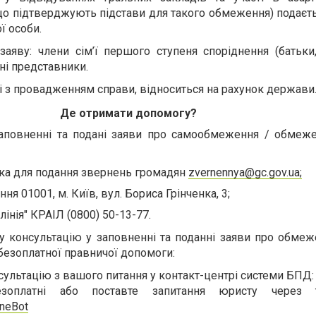
що підтверджують підстави для такого обмеження) подаєть
ї особи.
аяву: члени сім’ї першого ступеня споріднення (батьки
нні представники.
ні з провадженням справи, відноситься на рахунок держави
Де отримати допомогу?
аповненні та подані заяви про самообмеження / обмеж
ка для подання звернень громадян
zvernennya@gc.gov.ua
;
ня 01001, м. Київ, вул. Бориса Грінченка, 3;
лінія" КРАІЛ (0800) 50-13-77.
 консультацію у заповненні та поданні заяви про обмеж
безоплатної правничої допомоги:
ультацію з вашого питання у контакт-центрі системи БПД: 
зоплатні або поставте запитання юристу через те
ineBot