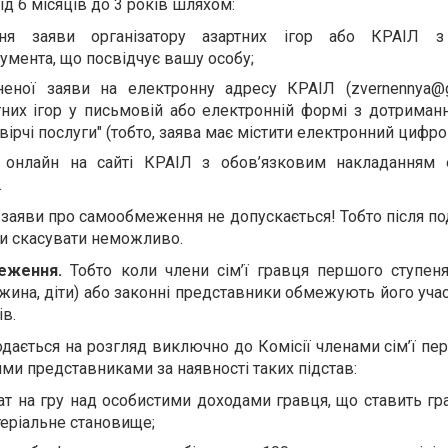
від 6 місяців до 3 років шляхом:
ння заяви організатору азартних ігор або КРАІЛ з
умента, що посвідчує вашу особу;
неної заяви на електронну адресу КРАІЛ (
zvernennya@g
ртних ігор у письмовій або електронній формі з дотрима
вірчі послуги" (тобто, заява має містити електронний цифро
 онлайн на сайті КРАІЛ з обов’язковим накладанням 
.
аяви про самообмеження не допускається! Тобто після под
чи скасувати неможливо.
еження.
Тобто коли члени сім’ї гравця першого ступеня
ужина, діти) або законні представники обмежують його учас
ів.
дається на розгляд виключно до Комісії членами сім’ї пе
ми представниками за наявності таких підстав:
т на гру над особистими доходами гравця, що ставить гр
теріальне становище;