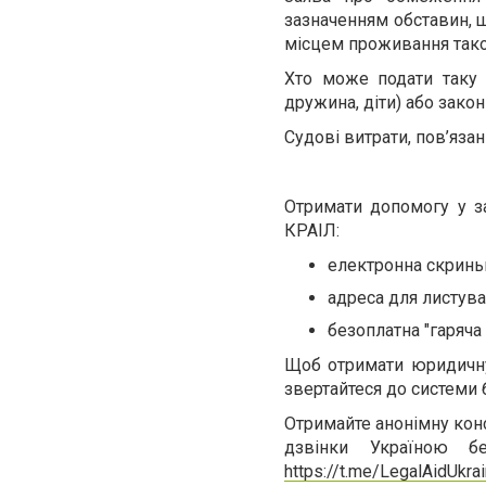
зазначенням обставин, 
місцем проживання тако
Хто може подати таку з
дружина, діти) або зако
Судові витрати, пов’яза
Отримати допомогу у з
КРАІЛ:
електронна скринь
адреса для листуван
безоплатна "гаряча 
Щоб отримати юридичну
звертайтеся до системи 
Отримайте анонімну конс
дзвінки Україною бе
https://t.me/LegalAidUkra