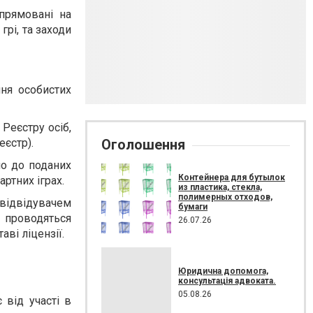
прямовані на
грі, та заходи
ня особистих
Реєстру осіб,
еєстр).
Оголошення
но до поданих
Контейнера для бутылок
ртних іграх.
из пластика, стекла,
полимерных отходов,
 відвідувачем
бумаги
 проводяться
26.07.26
аві ліцензії.
Юридична допомога,
консультація адвоката.
05.08.26
 від участі в