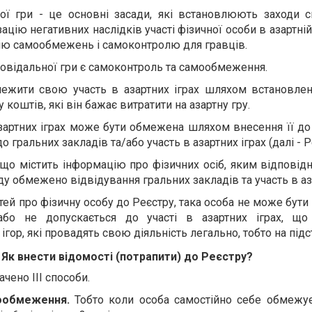
ої гри - це основні засади, які встановлюють заходи с
цію негативних наслідків участі фізичної особи в азартній 
цію самообмежень і самоконтролю для гравців.
повідальної гри є самоконтроль та самообмеження.
ежити свою участь в азартних іграх шляхом встановлен
 коштів, які він бажає витратити на азартну гру.
азартних іграх може бути обмежена шляхом внесення її до 
гральних закладів та/або участь в азартних іграх (далі - Р
, що містить інформацію про фізичних осіб, яким відповід
ду обмежено відвідування гральних закладів та участь в аза
тей про фізичну особу до Реєстру, така особа не може бути
/або не допускається до участі в азартних іграх, що
ігор, які провадять свою діяльність легально, тобто на підст
Як внести відомості (потрапити) до Реєстру?
ено ІІІ способи.
ообмеження.
Тобто коли особа самостійно себе обмежує