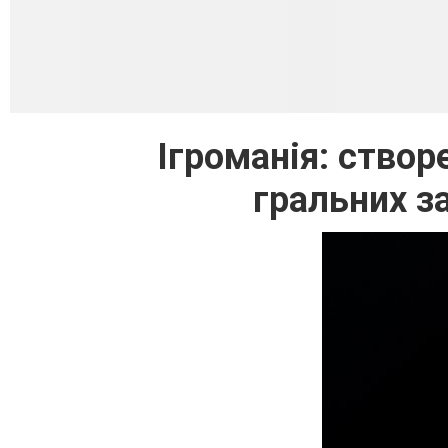
Ігроманія: створ
гральних за