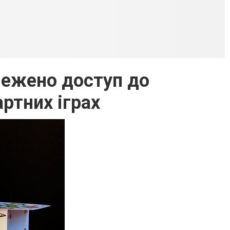
бмежено доступ до
артних іграх