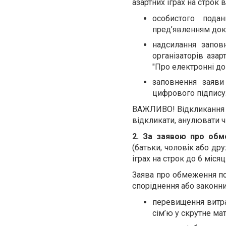
азартних іграх на строк 
особистого пода
пред’явленням док
надсилання запов
організаторів аза
"Про електронні до
заповнення заяви
цифрового підпису
ВАЖЛИВО! Відкликання з
відкликати, анулювати 
2. За заявою про обм
(батьки, чоловік або др
іграх на строк до 6 місяц
Заява про обмеження по
споріднення або законни
перевищення витра
сім’ю у скрутне ма