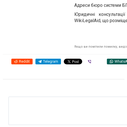
Адреси бюро системи Б
Юридичні консультаці
WikiLegalAid, що розмі
Якщо ви помітили помилку, виділі
Reddit
Telegram
Viber
Whats