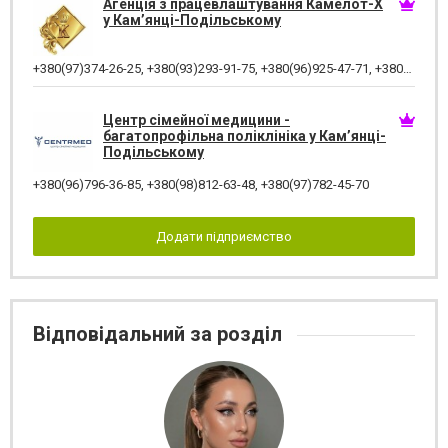
Агенція з працевлаштування Камелот-Х
у Кам’янці-Подільському
+380(97)374-26-25
,
+380(93)293-91-75
,
+380(96)925-47-71
,
+380(73)327-54-83
Центр сімейної медицини -
багатопрофільна поліклініка у Кам’янці-
Подільському
+380(96)796-36-85
,
+380(98)812-63-48
,
+380(97)782-45-70
Додати підприємство
Відповідальний за розділ