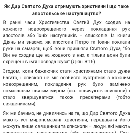
Як Дар Святого Духа отримують християни і що таке
апостольське наступництво?
В ранні часи Християнства Святий Дух сходив на
кожного новоохрещеного через покладання рук
апостолів або їхніх наступників – єпископів. Із книги
Діянь ми знаємо, як апостоли Петро та Іоанн поклали
руки на самарян, щоб вони прийняли Святого Духа, "бо
Він не сходив ще на жодного з них, а тільки вони були
охрещені в ім’я Господа Ісуса" (Діян. 8:16).
Згодом, коли бажаючих стати християнами стало дуже
багато, і єпископ не міг особисто зустрітися з кожним
новохрещеним, покладання рук було замінено
помазанням святим миром (яке освячують єпископи) і
стало звершуватися також пресвітерами (тобто
священиками).
Як ми бачимо, не дивлячись на те, що Дар Святого Духа
мають усі миропомазані християни, передавати його
можуть лише священики та єпископи – люди, які мають
апостольське наступництво (або спадкоємство). Суть