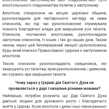
апостольського спадкоємства полягає у наступному:
Апостоли, створюючи на місцях церковні общини,
рукопокладали для пастирського нагляду за ними
єпископів, які під час рукоположення отримували
повноту благодатної влади для звершення усіх таїнств.
Єпископи, поставлені апостолами, рукопокладали
наступних єпископів, ті інших і так до наших днів. Таким
чином, через цей безперервний ланцюг рукоположень
будь-який єпископ Православної Церкви є наступником
апостолів.
Також єпископи рукопокладають священиків, які
звершують усі таїнства, крім рукоположення, і дияконів,
які служать при звершенні таїнств.
Чому зараз у Церкві дія Святого Духа не
проявляється у дарі говоріння різними мовами?
Найперше, потрібно розуміти, що Дар Святого Духа
дається людині для духовного росту і благодатного
життя у Церкві. Коли апостоли і деякі інші члени ранньої