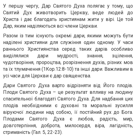
У першу чергу, Дар Святого Духа полягає у тому, що
Святий Дух животворить Церкву, веде людей до
Христа і дає благодать християнам жити у вірі. Це той
Дар, яким наділяються всі члени Церкви.
Разом із тим існують окремі дари, якими можуть бути
наділені християни для служіння один одному. У часи
раннього Християнства серед таких дарів особливо
виділялися дари мудрості, знання, зцілення,
чудотворіння, пророцтва, розрізнення духів, різних мов
та їх тлумачення (1Кор.12:8-10) та інші дари. Важливим в
усі часи для Церкви є дар священства.
Дари Святого Духа варто відрізняти від Його плодів.
Плоди Святого Духа – це результат впливу на людину
спасительної благодаті Святого Духа. Для надбання цих
плодів необхідними є духовні та моральні зусилля
віруючої людини над собою, її постійний рух до Бога.
Плодами Святого Духа є любов, радiсть, мир,
довготерпiння, доброта, милосердя, вiра, лагiднiсть,
стриманiсть (Гал. 5, 22-23).