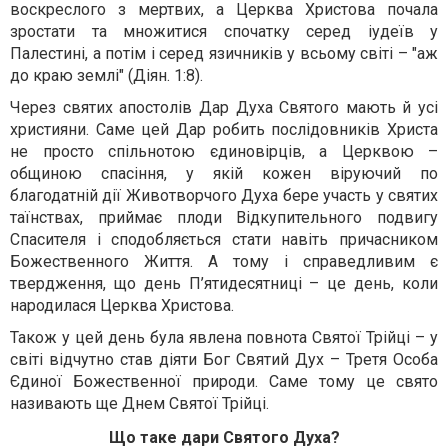
воскреслого з мертвих, а Церква Христова почала
зростати та множитися спочатку серед іудеїв у
Палестині, а потім і серед язичників у всьому світі – "аж
до краю землі" (Діян. 1:8).
Через святих апостолів Дар Духа Святого мають й усі
християни. Саме цей Дар робить послідовників Христа
не просто спільнотою єдиновірців, а Церквою –
общиною спасіння, у якій кожен віруючий по
благодатній дії Животворчого Духа бере участь у святих
таїнствах, приймає плоди Відкупительного подвигу
Спасителя і сподобляється стати навіть причасником
Божественного Життя. А тому і справедливим є
твердження, що день П’ятидесятниці – це день, коли
народилася Церква Христова.
Також у цей день була явлена повнота Святої Трійці – у
світі відчутно став діяти Бог Святий Дух – Третя Особа
Єдиної Божественної природи. Саме тому це свято
називають ще Днем Святої Трійці.
Що таке дари Святого Духа?