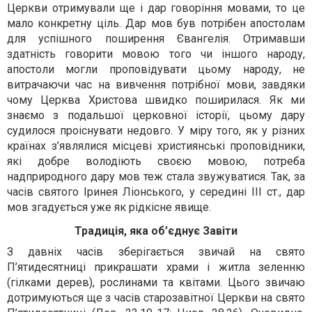
Церкви отримували ще і дар говоріння мовами, то це
мало конкретну ціль. Дар мов був потрібен апостолам
для успішного поширення Євангелія. Отримавши
здатність говорити мовою того чи іншого народу,
апостоли могли проповідувати цьому народу, не
витрачаючи час на вивчення потрібної мови, завдяки
чому Церква Христова швидко поширилася. Як ми
знаємо з подальшої церковної історії, цьому дару
судилося проіснувати недовго. У міру того, як у різних
країнах з’являлися місцеві християнські проповідники,
які добре володіють своєю мовою, потреба
надприродного дару мов теж стала звужуватися. Так, за
часів святого Іринея Ліонського, у середині ІІІ ст., дар
мов згадується уже як рідкісне явище.
Традиція, яка об’єднує Завіти
З давніх часів зберігається звичай на свято
П’ятидесятниці прикрашати храми і житла зеленню
(гілками дерев), рослинами та квітами. Цього звичаю
дотримуються ще з часів старозавітної Церкви на свято