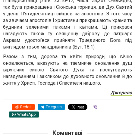
П’ятидесятниці (Лев. 23,10-17; Числ. 28,26). Очевидно,
так була прикрашена і Сіонська горниця, де Дух Святий
у день П’ятидесятниці зійшов на апостолів. З того часу
за звичаєм апостолів і християни прикрашають храми та
будинки зеленими гілками і квітами. Ці прикраси
нагадують також ту священну діброву, де патріарх
Авраам удостоївся прийняти Триєдиного Бога під
виглядом трьох мандрівників (Бут. 18:1).
Разом з тим, дерева та квіти природи, що вічно
оновлюється, вказують на таємниче оновлення душ
віруючих силою Святого Духа та послуговують
нагадуванням і закликом до духовного оновлення й до
життя у Христі, Господа і Спасителя нашого.
Джерело
Reddit
Telegram
Viber
WhatsApp
Коментарі