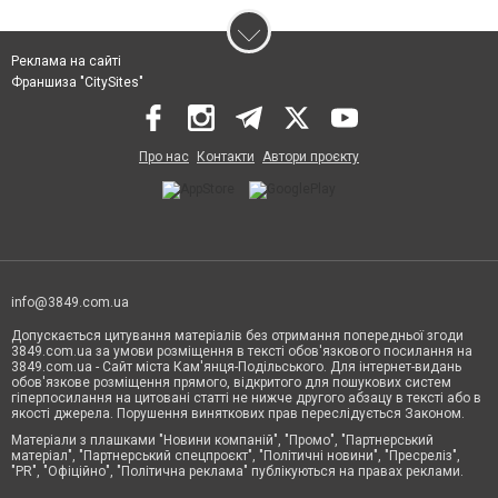
Реклама на сайті
Франшиза "CitySites"
Про нас
Контакти
Автори проєкту
info@3849.com.ua
Допускається цитування матеріалів без отримання попередньої згоди
3849.com.ua за умови розміщення в тексті обов'язкового посилання на
3849.com.ua - Сайт міста Кам'янця-Подільського. Для інтернет-видань
обов'язкове розміщення прямого, відкритого для пошукових систем
гіперпосилання на цитовані статті не нижче другого абзацу в тексті або в
якості джерела. Порушення виняткових прав переслідується Законом.
Матеріали з плашками "Новини компаній", "Промо", "Партнерський
матеріал", "Партнерський спецпроєкт", "Політичні новини", "Пресреліз",
"PR", "Офіційно", "Політична реклама" публікуються на правах реклами.