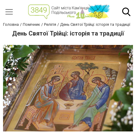
Головна
Помічник
Релігія
День Святої Трійці: історія та традиції
День Святої Трійці: історія та традиції