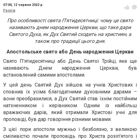
07:00,
12 червня 2022 р.
Релігія
Про особливості свята П’ятидесятниці: чому це свято
називають днем народження Церкви, що таке дари
Святого Духа, як Дух Святий сходить на християн, а
також про традиції цього дня.
Апостольське свято або День народження Церкви
Свято П’ятидесятниці або День Святої Трійці, яке ще
називають Днем народження Церкви, був
встановлений самими апостолами.
У цей день Святий Дух зійшов на учнів Христових і
сповнив їх усіма благодатними духовними дарами –
вони преобразилися, а Дух Святий став їхнім постійним
натхненником і керівником. Одним із найбільш
вражаючих дарів, який отримали Христові учні для
проповіді, був дар говоріння різними мовами.
З цієї пори апостоли мужньо і безбоязно, з великою
сміливістю почали проповідь про Христа розіп’ятого і