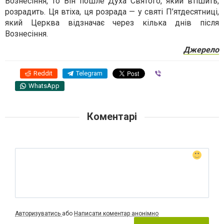
Вознесіння, то Він пошле Духа Святого, який втішить,
розрадить. Ця втіха, ця розрада — у святі П’ятдесятниці,
який Церква відзначає через кілька днів після
Вознесіння.
Джерело
Reddit
Telegram
Viber
WhatsApp
Коментарі
Авторизуватись
або
Написати коментар анонімно