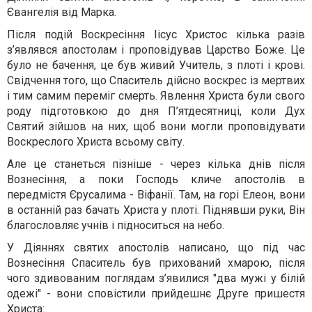
Євангелія від Марка.
Після подій Воскресіння Іісус Христос кілька разів
з’являвся апостолам і проповідував Царство Боже. Це
було не бачення, це був живий Учитель, з плоті і крові.
Свідчення того, що Спаситель дійсно воскрес із мертвих
і тим самим переміг смерть. Явлення Христа були свого
роду підготовкою до дня П’ятдесятниці, коли Дух
Святий зійшов на них, щоб вони могли проповідувати
Воскреслого Христа всьому світу.
Але це станеться пізніше - через кілька днів після
Вознесіння, а поки Господь кличе апостолів в
передмістя Єрусалима - Віфанії. Там, на горі Елеон, вони
в останній раз бачать Христа у плоті. Піднявши руки, Він
благословляє учнів і підноситься на небо.
У Діяннях святих апостолів написано, що під час
Вознесіння Спаситель був прихований хмарою, після
чого здивованим поглядам з’явилися "два мужі у білій
одежі" - вони сповістили прийдешнє Друге пришестя
Христа: