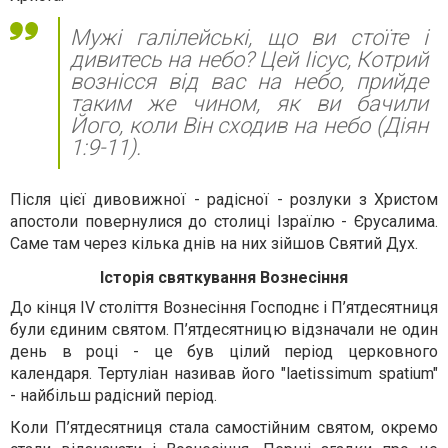
Мужі галілейські, що ви стоїте і
дивитесь на небо? Цей Іісус, Котрий
вознісся від вас на небо, прийде
таким же чином, як ви бачили
Його, коли Він сходив на небо (Діян
1:9-11).
Після цієї дивовижної - радісної - розлуки з Христом
апостоли повернулися до столиці Ізраїлю - Єрусалима.
Саме там через кілька днів на них зійшов Святий Дух.
Історія святкування Вознесіння
До кінця IV століття Вознесіння Господнє і П’ятдесятниця
були єдиним святом. П’ятдесятницю відзначали не один
день в році - це був цілий період церковного
календаря. Тертуліан називав його "laetissimum spatium"
- найбільш радісний період.
Коли П’ятдесятниця стала самостійним святом, окремо