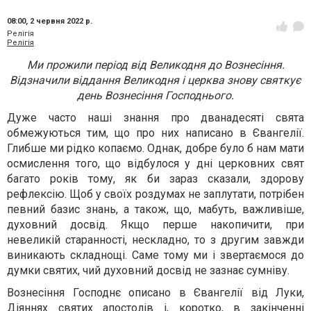
08:00,
2 червня 2022 р.
Релігія
Релігія
Ми прожили період від Великодня до Вознесіння.
Відзначили віддання Великодня і церква знову святкує
день Вознесіння Господнього.
Дуже часто наші знання про дванадесяті свята
обмежуються тим, що про них написано в Євангелії.
Глибше ми рідко копаємо. Однак, добре було б нам мати
осмислення того, що відбулося у дні церковних свят
багато років тому, як би зараз сказали, здорову
рефлексію. Щоб у своїх роздумах не заплутати, потрібен
певний базис знань, а також, що, мабуть, важливіше,
духовний досвід. Якщо перше накопичити, при
невеликій старанності, нескладно, то з другим завжди
виникають складнощі. Саме тому ми і звертаємося до
думки святих, чий духовний досвід не зазнає сумніву.
Вознесіння Господнє описано в Євангелії від Луки,
Діяннях святих апостолів і, коротко, в закінченні