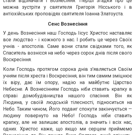
стали відзначати і Вознесіння. Перші згадки про це
можна зустріти у святителя Григорія Нісського і в
антіохійських проповідях святителя Іоанна Златоуста.
Сенс Вознесіння
У день Вознесіння наш Господь Іісус Христос наставляє
все людство - і кожного з нас. І робить це через Своїх
учнів - апостолів. Саме вони стали свідками того, як
Спаситель вознісся на небо через сорок днів після свого
Воскресіння.
Коли Господь протягом сорока днів з’являється Своїм
учням після хреста і Воскресіння, він тим самим зміцнює
їх віру, дає їм опору, надію на майбутнє Царство
Небесне. А Вознесінням Господь ніби ставить крапку в
справі домобудівництва нашого спасіння. Він як
Людина, у своїй людській тілесності, підноситься на
Небо. Таким чином, Його подвиг спокути закінчується —
людину повернуто на Небо! Господь ніби ставить
крапку, але не залишає апостолів, а значить і всіх нас,
одних. Христос каже, що якщо ми серцем приймемо