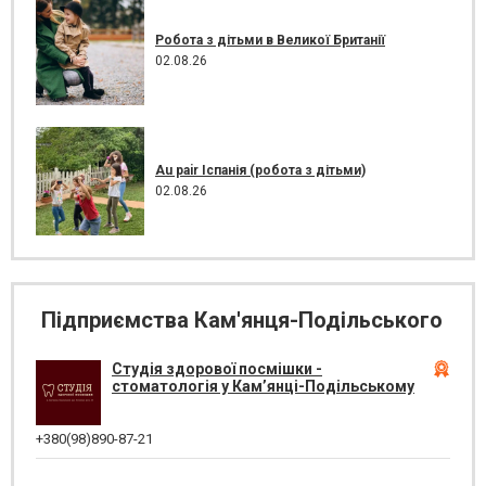
Робота з дітьми в Великої Британії
02.08.26
Au pair Іспанія (робота з дітьми)
02.08.26
Підприємства Кам'янця-Подільського
Студія здорової посмішки -
стоматологія у Кам’янці-Подільському
+380(98)890-87-21