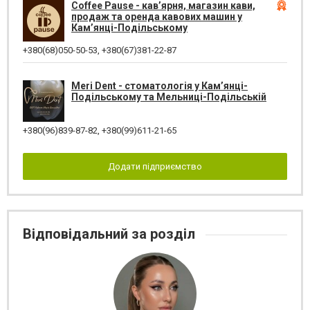
Coffee Pause - кав’ярня, магазин кави,
продаж та оренда кавових машин у
Кам’янці-Подільському
+380(68)050-50-53
,
+380(67)381-22-87
Meri Dent - стоматологія у Кам’янці-
Подільському та Мельниці-Подільській
+380(96)839-87-82
,
+380(99)611-21-65
Додати підприємство
Відповідальний за розділ