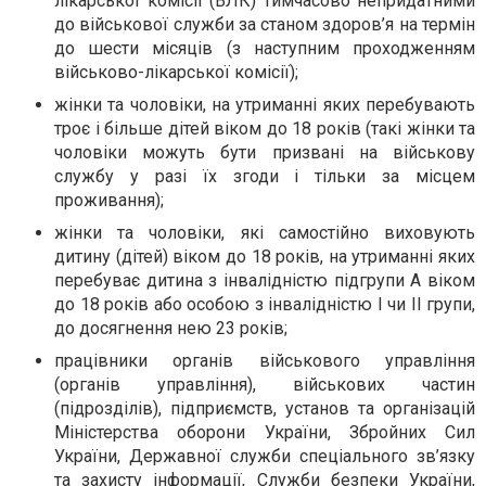
лікарської комісії (ВЛК) тимчасово непридатними
до військової служби за станом здоров’я на термін
до шести місяців (з наступним проходженням
військово-лікарської комісії);
жінки та чоловіки, на утриманні яких перебувають
троє і більше дітей віком до 18 років (такі жінки та
чоловіки можуть бути призвані на військову
службу у разі їх згоди і тільки за місцем
проживання);
жінки та чоловіки, які самостійно виховують
дитину (дітей) віком до 18 років, на утриманні яких
перебуває дитина з інвалідністю підгрупи А віком
до 18 років або особою з інвалідністю I чи II групи,
до досягнення нею 23 років;
працівники органів військового управління
(органів управління), військових частин
(підрозділів), підприємств, установ та організацій
Міністерства оборони України, Збройних Сил
України, Державної служби спеціального зв’язку
та захисту інформації, Служби безпеки України,