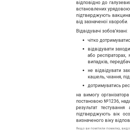
відповідно до галузевих
встановлених урядовою
підтверджують вакцинац
від зазначеної хвороби.
Відвідувачі зобов'язані:
чітко дотримуватис
відвідувати заходи
або респіраторах, 
випадків, передба
не відвідувати зах
кашель, чхання, пі
дотримуватись респ
на вимогу організатор
постановою №1236, нада
результат тестування
підтверджують вік осо
визначеного віку відпов
Якщо ви помітили помилку, виділі