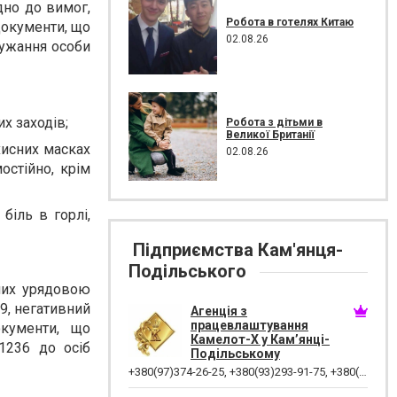
ідно до вимог,
Робота в готелях Китаю
документи, що
02.08.26
дужання особи
х заходів;
Робота з дітьми в
Великої Британії
хисних масках
02.08.26
остійно, крім
біль в горлі,
Підприємства Кам'янця-
Подільського
ених урядовою
9, негативний
Агенція з
працевлаштування
окументи, що
Камелот-Х у Кам’янці-
1236 до осіб
Подільському
+380(97)374-26-25
,
+380(93)293-91-75
,
+380(96)925-47-71