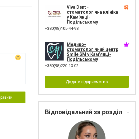
Viva Dent -
стоматологічна клініка
у Кам'янці-
Подільському
+380(98)105-44-98
Медико-
стоматологічний центр
Smile SM у Кам’янці-
Подільському
+380(98)220-10-02
Додати підприємство
правити
Відповідальний за розділ