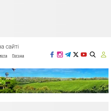
а сайті
міста
Погода