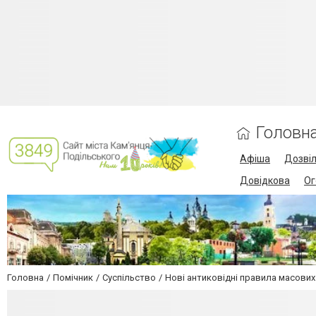
Головн
Афіша
Дозві
Довідкова
Ог
Головна
Помічник
Суспільство
Нові антиковідні правила масових