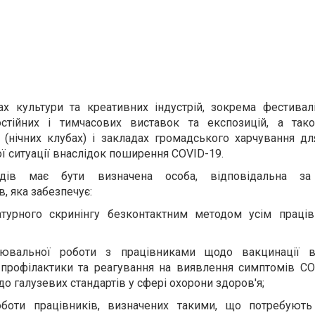
х культури та креативних індустрій, зокрема фестивалі
постійних і тимчасових виставок та експозицій, а так
(нічних клубах) і закладах громадського харчування дл
ї ситуації внаслідок поширення COVID-19.
дів має бути визначена особа, відповідальна за
, яка забезпечує:
атурного скринінгу безконтактним методом усім праці
нювальної роботи з працівниками щодо вакцинації в
в профілактики та реагування на виявлення симптомів C
до галузевих стандартів у сфері охорони здоров'я;
боти працівників, визначених такими, що потребують 