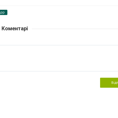
App
Коментарі
Від