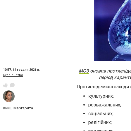
10:57,
14 грудня 2021 р.
МОЗ
оновив протиепідем
Суспільство
період карант
Протиепідемічні заходи 
культурних;
розважальних;
Книш Маргарита
соціальних;
релігійних;