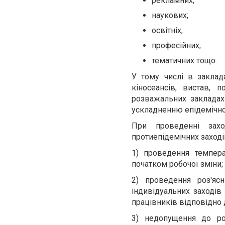
рекламних;
наукових;
освітніх;
професійних;
тематичних тощо.
У тому числі в заклада
кіносеансів, вистав, 
розважальних закладах 
ускладненню епідемічно
При проведенні захо
протиепідемічних заходів
1) проведення темпер
початком робочої зміни;
2) проведення роз'яс
індивідуальних заході
працівників відповідно 
3) недопущення до ро