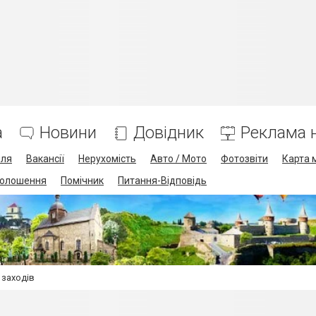
а
Новини
Довідник
Реклама н
лля
Вакансії
Нерухомість
Авто / Мото
Фотозвіти
Карта 
олошення
Помічник
Питання-Відповідь
 заходів