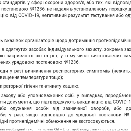
 стандартів у сфері охорони здоров'я, або тих, які відпов
 постановою №1236, не надали в установленому порядку 
ію від COVID-19, негативний результат тестування або о
ь вказівок організаторів щодо дотримання протиепідемічни
 в одягнутих засобах індивідуального захисту, зокрема за
які закривають ніс та рот, у тому числі виготовлених сам
чених урядовою постановою №1236;
оди у разі виникнення респіраторних симптомів (нежить, 
двищення температури тощо);
іраторної гігієни та етикету кашлю;
а заходу або уповноважених осіб, у випадках, передбач
ти документи, що підтверджують вакцинацію від COVID-1
 або одужання особи від зазначеної хвороби, або д
би, у разі, якщо відповідно до урядової постанови №
ідні протиепідемічні обмеження не застосовуються.
ть необхідний текст і натисніть Ctrl + Enter, щоб повідомити про це редакцію