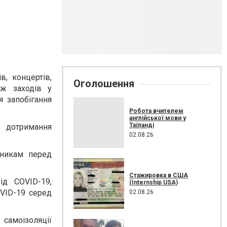
в, концертів,
Оголошення
ож заходів у
я запобігання
Робота вчителем
англійської мови у
Таїланді
 дотримання
02.08.26
вникам перед
Стажировка в США
ід COVID-19,
(Internship USA)
OVID-19 серед
02.08.26
самоізоляції