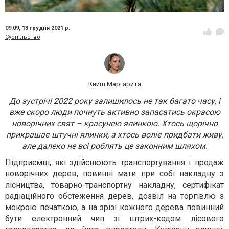
09:09,
13 грудня 2021 р.
Суспільство
Книш Маргарита
До зустрічі 2022 року залишилось не так багато часу, і
вже скоро люди почнуть активно запасатись окрасою
новорічних свят – красунею ялинкою. Хтось щорічно
прикрашає штучні ялинки, а хтось воліє придбати живу,
але далеко не всі роблять це законним шляхом.
Підприємці, які здійснюють транспортування і продаж
новорічних дерев, повинні мати при собі накладну з
лісництва, товарно-транспортну накладну, сертифікат
радіаційного обстеження дерев, дозвіл на торгівлю з
мокрою печаткою, а на зрізі кожного дерева повинний
бути електронний чип зі штрих-кодом лісового