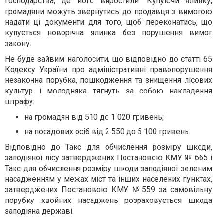
господарства, де його виростили. Купуючи ялинку,
громадяни можуть звернутись до продавця з вимогою
надати ці документи для того, щоб переконатись, що
купується новорічна ялинка без порушення вимог
закону.
Не буде зайвим наголосити, що відповідно до статті 65
Кодексу України про адміністративні правопорушення
незаконна порубка, пошкодження та знищення лісових
культур і молодняка тягнуть за собою накладення
штрафу:
на громадян від 510 до 1 020 гривень;
на посадових осіб від 2 550 до 5 100 гривень.
Відповідно до Такс для обчислення розміру шкоди,
заподіяної лісу затверджених Постановою КМУ № 665 і
Такс для обчислення розміру шкоди заподіяної зеленим
насадженням у межах міст та інших населених пунктах,
затверджених Постановою КМУ №559 за самовільну
порубку хвойних насаджень розраховується шкода
заподіяна державі.