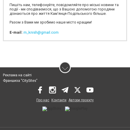
Пишіть нам, телефонуйте, повідомляйте про міські новини та
події - ми сподіваємося, що з Вашою допомогою городяни
дізнаються про життя Кам'янця-Подільського більше.
Разом з Вами ми зробимо наше місто кращим!
E-mail:
m_knish@gmail.com
Реклама на сайті
Франшиза "CitySites"
Про нас
Контакти
Автори проєкту