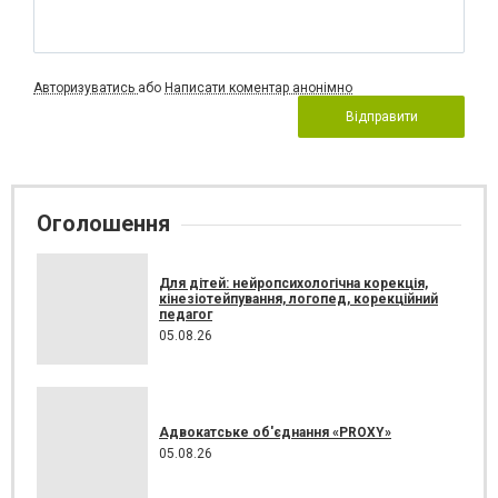
Авторизуватись
або
Написати коментар анонімно
Відправити
Оголошення
Для дітей: нейропсихологічна корекція,
кінезіотейпування, логопед, корекційний
педагог
05.08.26
Адвокатське об'єднання «PROXY»
05.08.26