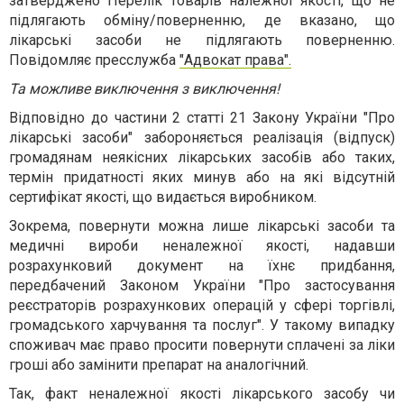
затверджено Перелік товарів належної якості, що не
підлягають обміну/поверненню, де вказано, що
лікарські засоби не підлягають поверненню.
Повідомляє пресслужба
"Адвокат права".
Та можливе виключення з виключення!
Відповідно до частини 2 статті 21 Закону України "Про
лікарські засоби" забороняється реалізація (відпуск)
громадянам неякісних лікарських засобів або таких,
термін придатності яких минув або на які відсутній
сертифікат якості, що видається виробником.
Зокрема, повернути можна лише лікарські засоби та
медичні вироби неналежної якості, надавши
розрахунковий документ на їхнє придбання,
передбачений Законом України "Про застосування
реєстраторів розрахункових операцій у сфері торгівлі,
громадського харчування та послуг". У такому випадку
споживач має право просити повернути сплачені за ліки
гроші або замінити препарат на аналогічний.
Так, факт неналежної якості лікарського засобу чи