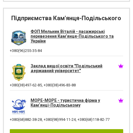
Підприємства Кам'янця-Подільського
ФОП Мельник Віталій - пасажирські
перевезення Кам’янця-Подільського та
України
+380(96)255-35-84
Заклад вищої освіти "Подільський
державний університет"
+380(38)497-62-85
,
+380(38)496-83-88
МОРЕ-МОРЕ - туристична фірма у
Кам’янці-Подільському
+380(68)882-38-28
,
+380(98)994-11-24
,
+380(68)118-82-77