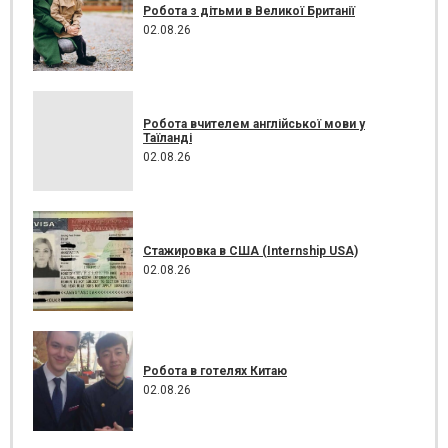
Робота з дітьми в Великої Британії
02.08.26
Робота вчителем англійської мови у
Таїланді
02.08.26
Стажировка в США (Internship USA)
02.08.26
Робота в готелях Китаю
02.08.26