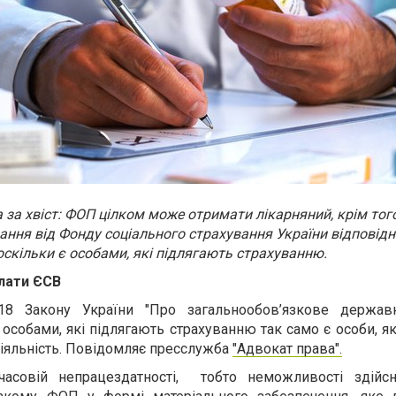
 за хвіст: ФОП цілком може отримати лікарняний, крім тог
ання від Фонду соціального страхування України відповідн
оскільки є особами, які підлягають страхуванню.
лати ЄСВ
 18 Закону України "Про загальнообов’язкове держав
 особами, які підлягають страхуванню так само є особи, я
іяльність. Повідомляє пресслужба
"Адвокат права".
часовій непрацездатності, тобто неможливості здій