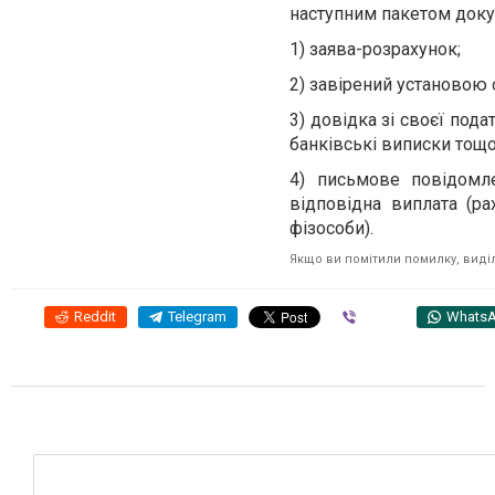
наступним пакетом доку
1) заява-розрахунок;
2) завірений установою 
3) довідка зі своєї пода
банківські виписки тощо
4) письмове повідомл
відповідна виплата (р
фізособи).
Якщо ви помітили помилку, виділі
Reddit
Telegram
Viber
Whats