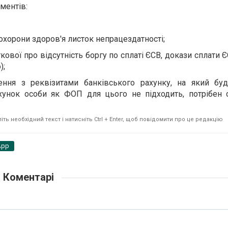
ментів:
охорони здоров'я листок непрацездатності;
ткової про відсутність боргу по сплаті ЄСВ, докази сплати Є
);
ення з реквізитами банківського рахунку, на який бу
ахунок особи як ФОП для цього не підходить, потрібен 
ть необхідний текст і натисніть Ctrl + Enter, щоб повідомити про це редакцію
App
Коментарі