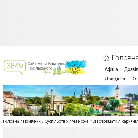
Головн
Афіша
Дозві
Довідкова
Ог
Головна
Помічник
Суспільство
Чи може ФОП отримати лікарняні?