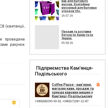
Бак для бытового
мусора. Контейнер
мусорный для бытовых
отходов тбо.
26.07.26
СВ (квитанції,
Продаж та доставка
бетону по Києву та по
Україні.
де проведена
05.08.26
саме рахунок
Підприємства Кам'янця-
Подільського
Coffee Pause - кав’ярня,
магазин кави, продаж та
оренда кавових машин у
Кам’янці-Подільському
+380(68)050-50-53
,
+380(67)381-22-87