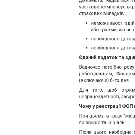
діяльність, надається
частково компенсує втра
страхових випадків:
неможливості здійс
або травми, які не
необхідності догл
необхідності догля
Єдиний податок та єдин
Водночас потрібно роз
роботодавцем, Фондом 
(включаючи) 6-го дня.
Для того, щоб отрим
непрацездатності, завір
Чому у реєстрації ФОП
При цьому, в графі "місц
прізвище та ініціали.
Після цього необхідно 