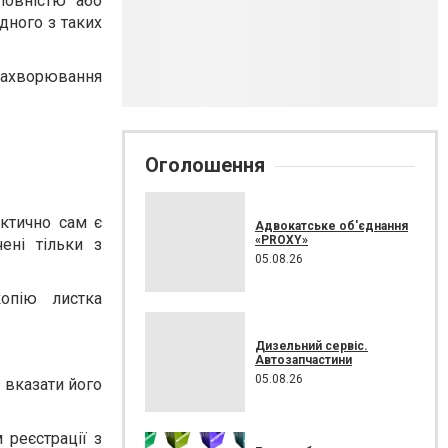
повністю або
дного з таких
 захворювання
Оголошення
ктично сам є
Адвокатське об'єднання
«PROXY»
ені тільки з
05.08.26
опію листка
Дизельний сервіс.
Автозапчастини
05.08.26
і вказати його
 реєстрації з