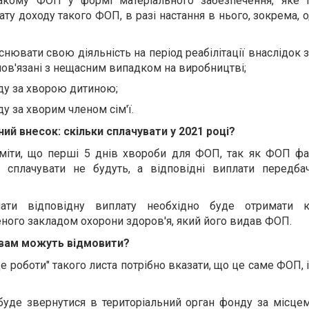
 такому ФОП у формі матеріального забезпечення, яке 
ту доходу такого ФОП, в разі настання в нього, зокрема, о
нювати свою діяльність на період реабілітації внаслідок
 пов'язані з нещасним випадком на виробництві;
яду за хворою дитиною;
ду за хворим членом сім'ї.
ий внесок: скільки сплачувати у 2021 році?
уміти, що перші 5 днів хвороби для ФОП, так як ФОП фа
сплачувати не будуть, а відповідні виплати передбач
ати відповідну виплату необхідно буде отримати к
еного закладом охорони здоров'я, який його видав ФОП.
 вам можуть відмовити?
е роботи" такого листа потрібно вказати, що це саме ФОП, 
буде звернутися в територіальний орган фонду за місцем