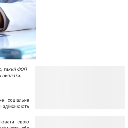
о, такий ФОП
і виплати,
не соціальне
кі здійснюють
снювати свою