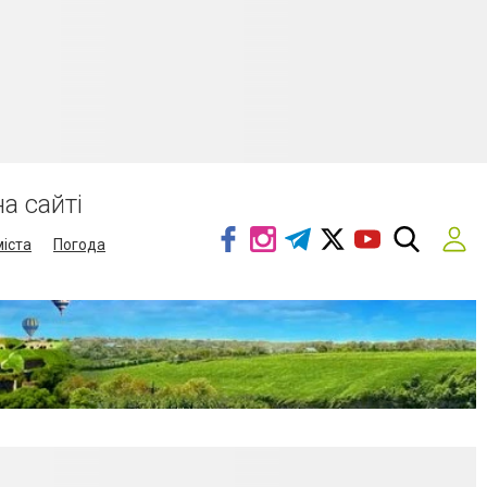
а сайті
міста
Погода