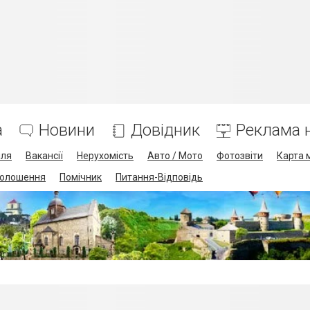
а
Новини
Довідник
Реклама н
лля
Вакансії
Нерухомість
Авто / Мото
Фотозвіти
Карта 
олошення
Помічник
Питання-Відповідь