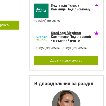
Педіатрія Гузак у
Кам'янці-Подільському
+380(98)886-25-40
правити
Оксфорд Медікал
Кам’янець-Подільський
- медичний центр
+380(68)330-06-36
,
+380(80)030-06-36
Додати підприємство
Відповідальний за розділ