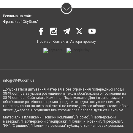
Реклама на сайті
Франшиза "CitySites"
Про нас
Контакти
Автори проєкту
info@3849.com.ua
Допускається цитування матеріалів без отримання попередньої згоди
3849.com.ua за умови розміщення в тексті обов'язкового посилання на
3849.com.ua - Сайт міста Кам'янця-Подільського. Для інтернет-видань
обов'язкове розміщення прямого, відкритого для пошукових систем
гіперпосилання на цитовані статті не нижче другого абзацу в тексті або в
якості джерела. Порушення виняткових прав переслідується Законом.
Матеріали з плашками "Новини компаній", "Промо", "Партнерський
матеріал", "Партнерський спецпроєкт", "Політичні новини", "Пресреліз",
"PR", "Офіційно", "Політична реклама" публікуються на правах реклами.