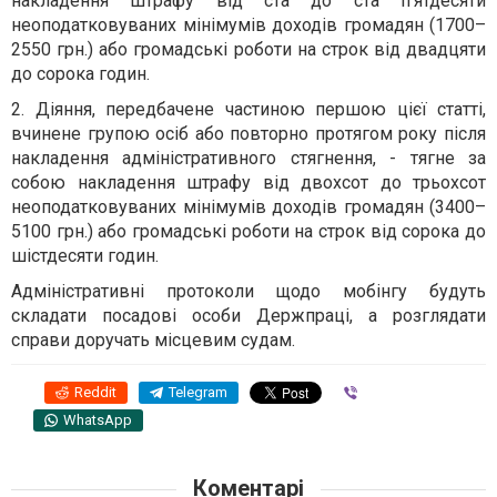
накладення штрафу від ста до ста п’ятдесяти
неоподатковуваних мінімумів доходів громадян (1700–
2550 грн.) або громадські роботи на строк від двадцяти
до сорока годин.
2. Діяння, передбачене частиною першою цієї статті,
вчинене групою осіб або повторно протягом року після
накладення адміністративного стягнення, - тягне за
собою накладення штрафу від двохсот до трьохсот
неоподатковуваних мінімумів доходів громадян (3400–
5100 грн.) або громадські роботи на строк від сорока до
шістдесяти годин.
Адміністративні протоколи щодо мобінгу будуть
складати посадові особи Держпраці, а розглядати
справи доручать місцевим судам.
Reddit
Telegram
Viber
WhatsApp
Коментарі