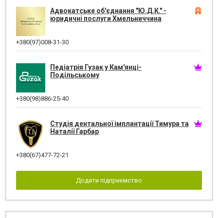
Адвокатське об'єднання "Ю.Д.К." -
юридичні послуги Хмельниччина
+380(97)008-31-30
Педіатрія Гузак у Кам'янці-
Подільському
+380(98)886-25-40
Студія дентальної імплантації Тимура та
Наталії Гарбар
+380(67)477-72-21
Додати підприємство