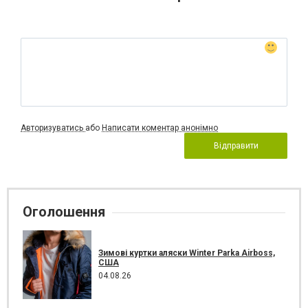
Авторизуватись
або
Написати коментар анонімно
Відправити
Оголошення
Зимові куртки аляски Winter Parka Airboss,
США
04.08.26