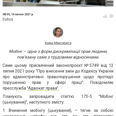
08:30,
14 липня 2021 р.
Робота
Книш Маргарита
Мобінг – одна з форм дискримінації прав людини,
пов’язану саме з трудовими відносинами.
Саме цьому присвячений законопроєкт №5749 від 12
липня 2021 року "Про внесення змін до Кодексу України
про адміністративні правопорушення щодо протидії
порушенню прав у сфері праці". Повідомляє
пресслужба
"Адвокат права".
Планують запровадити статтю 173-5 "Мобінг
(цькування)", наступного змісту:
1. Вчинення мобінгу (цькування), – тягне за собою