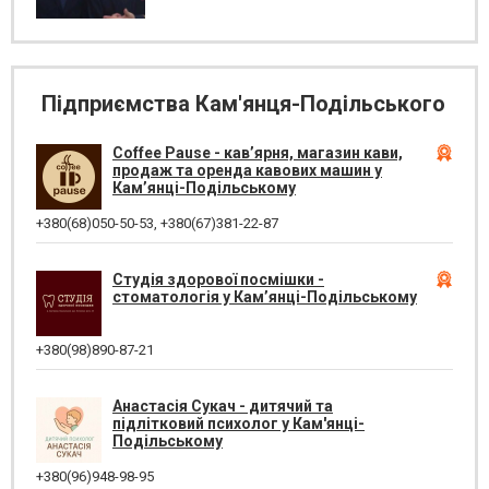
Підприємства Кам'янця-Подільського
Coffee Pause - кав’ярня, магазин кави,
продаж та оренда кавових машин у
Кам’янці-Подільському
+380(68)050-50-53
,
+380(67)381-22-87
Студія здорової посмішки -
стоматологія у Кам’янці-Подільському
+380(98)890-87-21
Анастасія Сукач - дитячий та
підлітковий психолог у Кам'янці-
Подільському
+380(96)948-98-95