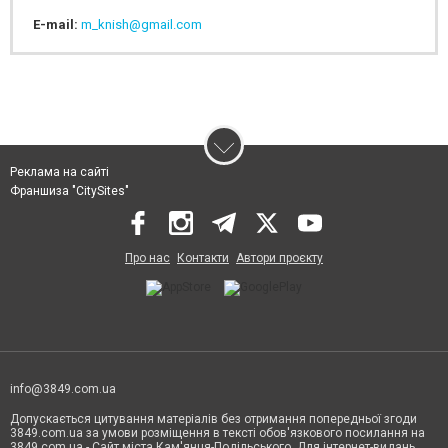
E-mail:
m_knish@gmail.com
Реклама на сайті
Франшиза "CitySites"
Про нас
Контакти
Автори проєкту
info@3849.com.ua
Допускається цитування матеріалів без отримання попередньої згоди
3849.com.ua за умови розміщення в тексті обов'язкового посилання на
3849.com.ua - Сайт міста Кам'янця-Подільського. Для інтернет-видань