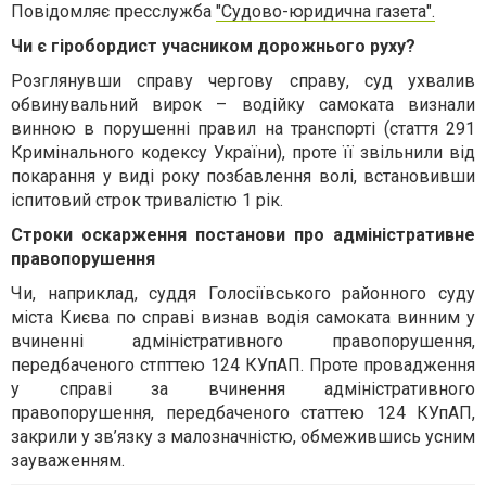
Повідомляє пресслужба
"Судово-юридична газета".
Чи є гіробордист учасником дорожнього руху?
Розглянувши справу чергову справу, суд ухвалив
обвинувальний вирок – водійку самоката визнали
винною в порушенні правил на транспорті (стаття 291
Кримінального кодексу України), проте її звільнили від
покарання у виді року позбавлення волі, встановивши
іспитовий строк тривалістю 1 рік.
Строки оскарження постанови про адміністративне
правопорушення
Чи, наприклад, суддя Голосіївського районного суду
міста Києва по справі визнав водія самоката винним у
вчиненні адміністративного правопорушення,
передбаченого стпттею 124 КУпАП. Проте провадження
у справі за вчинення адміністративного
правопорушення, передбаченого статтею 124 КУпАП,
закрили у зв’язку з малозначністю, обмежившись усним
зауваженням.