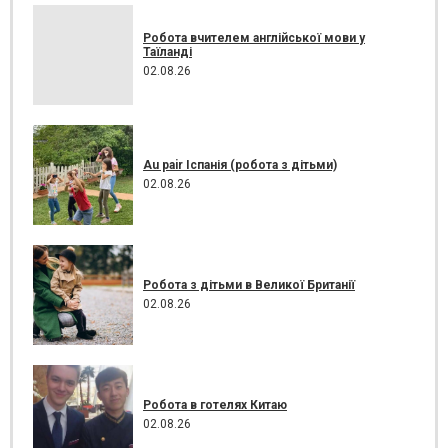
Робота вчителем англійської мови у
Таїланді
02.08.26
Au pair Іспанія (робота з дітьми)
02.08.26
Робота з дітьми в Великої Британії
02.08.26
Робота в готелях Китаю
02.08.26