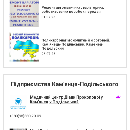
Ремонт автоматичних , варіаторних,
роботизованих коробок передач
31.07.26
Поликарбонат монолитный и сотовый.
Кам'янець-Подільський. Каменец-
Подольский
26.07.26
Підприємства Кам'янця-Подільського
Медичний центр Діани Прокопової у
Кам'янець-Подільський
+380(98)880-20-09