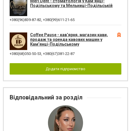
Meri Dent - стоматологія у Кам’янці-
Подільському та Мельниці-Подільській
+380(96)839-87-82
,
+380(99)611-21-65
Coffee Pause - кав’ярня, магазин кави,
продаж та оренда кавових машин у
Кам’янці-Подільському
+380(68)050-50-53
,
+380(67)381-22-87
Додати підприємство
Відповідальний за розділ