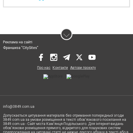
Реклама на сайті
Франшиза "CitySites"
Про нас
Контакти
Автори проєкту
info@3849.com.ua
Допускається цитування матеріалів без отримання попередньої згоди
3849.com.ua за умови розміщення в тексті обов'язкового посилання на
3849.com.ua - Сайт міста Кам'янця-Подільського. Для інтернет-видань
обов'язкове розміщення прямого, відкритого для пошукових систем
гіперпосилання на цитовані статті не нижче другого абзацу в тексті або в