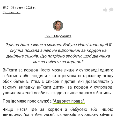
15:01,
31 травня 2021 р.
Суспільство
Книш Маргарита
9-річна Настя живе з мамою. Бабуся Насті хоче, щоб її
онучка поїхала з нею на відпочинок за кордон на
декілька тижнів. Що потрібно зробити, щоб дівчинка
могла виїхати за кордон?
Виїхати за кордон Настя може лише у супроводі одного
з батьків або людини, яка отримала нотаріальну згоду
обох батьків. Утім, є список підстав, які дозволяють у
такому випадку виїхати дитині за кордон у супроводі
уповноваженої особи за згодою лише одного з батьків.
Повідомляє прес служба
"Адвокат права".
Якщо Настя їде за кордон з бабусею або іншою
людиною (не з батьками), на термін до одного місяця,