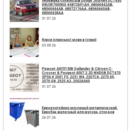
перевірка соленоїдів Dodge Journey DCT450
#8U3R7000NG #4872691AH, 68060442AB,
68060444AB, 68072176AA, 68060440AB,
68060438AA
31.07.26
Курси іспанської мови в Іспанії
03.08.26
Ремонт АКПП MB Outlander & Citroen C-
Crosser & Peugeot 4007 2.2D W6DGB DCT470
SPS6 # 2001 F5, 2231 W6, 2207C6, 2275 69,
2570 G8, 2525 A2, 2502A040
31.07.26
Евроконтейнер мусорный металлический.
Евробак железный для мусора, отходов
26.07.26