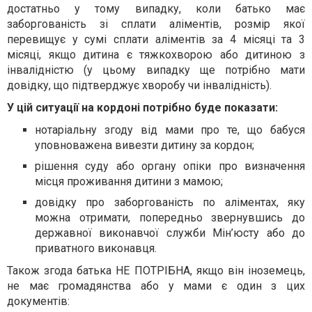
достатньо у тому випадку, коли батько має
заборгованість зі сплати аліментів, розмір якої
перевищує у сумі сплати аліментів за 4 місяці та 3
місяці, якщо дитина є тяжкохворою або дитиною з
інвалідністю (у цьому випадку ще потрібно мати
довідку, що підтверджує хворобу чи інвалідність).
У цій ситуації на кордоні потрібно буде показати:
нотаріальну згоду від мами про те, що бабуся
уповноважена вивезти дитину за кордон;
рішення суду або органу опіки про визначення
місця проживання дитини з мамою;
довідку про заборгованість по аліментах, яку
можна отримати, попередньо звернувшись до
державної виконавчої служби Мін’юсту або до
приватного виконавця.
Також згода батька НЕ ПОТРІБНА, якщо він іноземець,
не має громадянства або у мами є один з цих
документів: