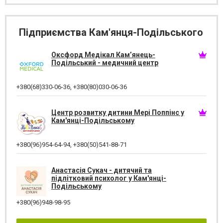
Підприємства Кам'янця-Подільського
Оксфорд Медікал Кам’янець-
Подільський - медичний центр
+380(68)330-06-36
,
+380(80)030-06-36
Центр розвитку дитини Мері Поппінс у
Кам'янці-Подільському
+380(96)954-64-94
,
+380(50)541-88-71
Анастасія Сукач - дитячий та
підлітковий психолог у Кам'янці-
Подільському
+380(96)948-98-95