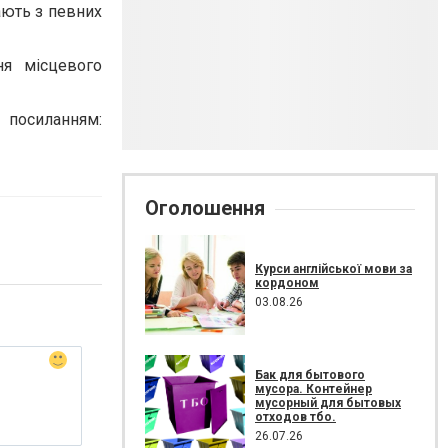
ають з певних
ня місцевого
иланням:
Оголошення
Курси англійської мови за
кордоном
03.08.26
Бак для бытового
мусора. Контейнер
мусорный для бытовых
отходов тбо.
26.07.26