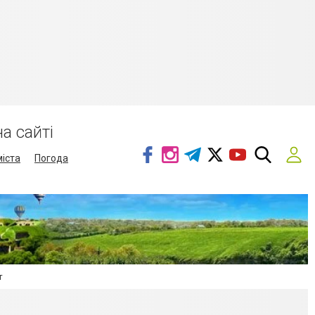
а сайті
міста
Погода
т