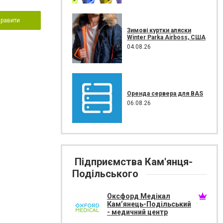
правити
Зимові куртки аляски
Winter Parka Airboss, США
04.08.26
Оренда сервера для BAS
06.08.26
Підприємства Кам'янця-
Подільського
Оксфорд Медікал
Кам’янець-Подільський
- медичний центр