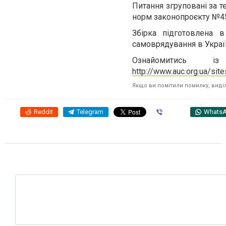
Питання згруповані за 
норм законопроєкту №4
Збірка підготовлена 
самоврядування в Україн
Ознайомитись 
http://www.auc.org.ua/sit
Якщо ви помітили помилку, виділі
Reddit
Telegram
Viber
Whats