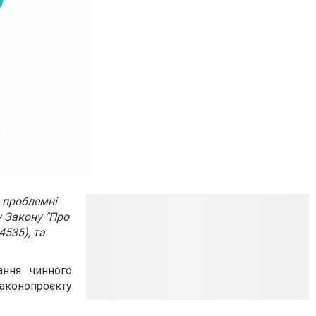
 проблемні
у Закону "Про
4535), та
ання чинного
законопроєкту