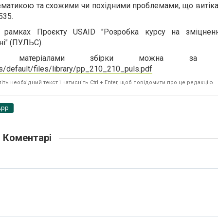
тематикою та схожими чи похідними проблемами, що витік
535.
в рамках Проєкту USAID "Розробка курсу на зміцнен
і" (ПУЛЬС).
із матеріалами збірки можна за пос
es/default/files/library/pp_210_210_puls.pdf
ть необхідний текст і натисніть Ctrl + Enter, щоб повідомити про це редакцію
App
Коментарі