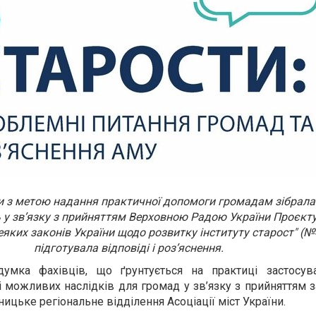
ни з метою надання практичної допомоги громадам зібрала
ть у зв’язку з прийняттям Верховною Радою України Проєкт
еяких законів України щодо розвитку інституту старост" (№
підготувала відповіді і роз’яснення.
умка фахівців, що ґрунтується на практиці застосув
зі можливих наслідків для громад у зв’язку з прийняттям 
ицьке регіональне відділення Асоціації міст України.