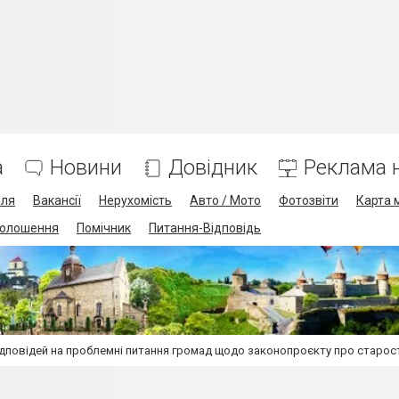
а
Новини
Довідник
Реклама н
лля
Вакансії
Нерухомість
Авто / Мото
Фотозвіти
Карта 
олошення
Помічник
Питання-Відповідь
ідповідей на проблемні питання громад щодо законопроєкту про старос