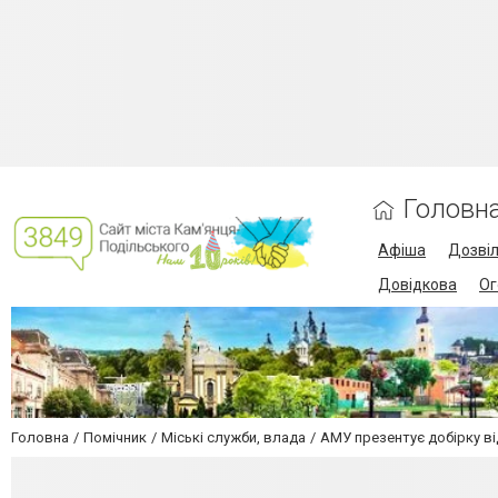
Головн
Афіша
Дозві
Довідкова
Ог
Головна
Помічник
Міські служби, влада
АМУ презентує добірку в