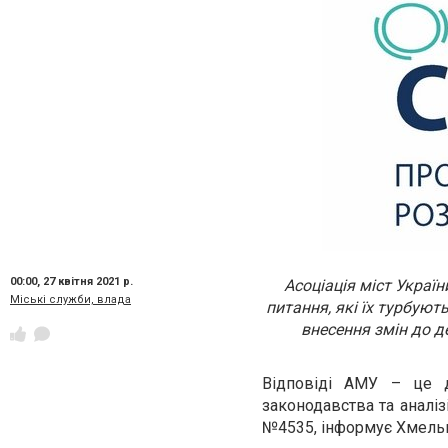
00:00,
27 квітня 2021 р.
Асоціація міст Украї
Міські служби, влада
питання, які їх турбую
внесення змін до д
Відповіді АМУ – це д
законодавства та аналі
№4535,
інформує
Хмельн