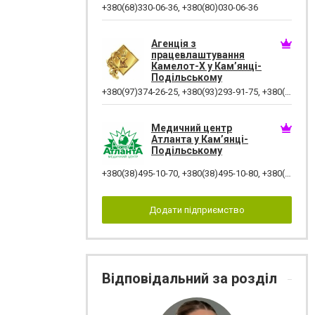
+380(68)330-06-36
,
+380(80)030-06-36
Агенція з
працевлаштування
Камелот-Х у Кам’янці-
Подільському
+380(97)374-26-25
,
+380(93)293-91-75
,
+380(96)925-47-71
Медичний центр
Атланта у Кам’янці-
Подільському
+380(38)495-10-70
,
+380(38)495-10-80
,
+380(67)384-12-07
Додати підприємство
Відповідальний за розділ