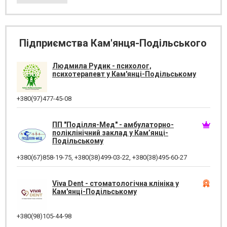
Підприємства Кам'янця-Подільського
Людмила Рудик - психолог,
психотерапевт у Кам'янці-Подільському
+380(97)477-45-08
ПП "Поділля-Мед" - амбулаторно-
поліклінічний заклад у Кам’янці-
Подільському
+380(67)858-19-75
,
+380(38)499-03-22
,
+380(38)495-60-27
Viva Dent - стоматологічна клініка у
Кам'янці-Подільському
+380(98)105-44-98