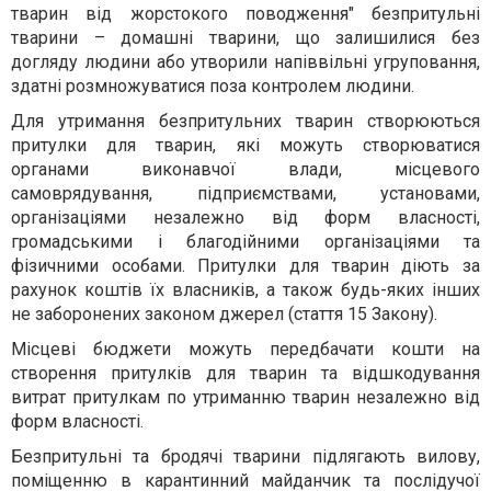
тварин від жорстокого поводження" безпритульні
тварини – домашні тварини, що залишилися без
догляду людини або утворили напіввільні угруповання,
здатні розмножуватися поза контролем людини.
Для утримання безпритульних тварин створюються
притулки для тварин, які можуть створюватися
органами виконавчої влади, місцевого
самоврядування, підприємствами, установами,
організаціями незалежно від форм власності,
громадськими і благодійними організаціями та
фізичними особами. Притулки для тварин діють за
рахунок коштів їх власників, а також будь-яких інших
не заборонених законом джерел (стаття 15 Закону).
Місцеві бюджети можуть передбачати кошти на
створення притулків для тварин та відшкодування
витрат притулкам по утриманню тварин незалежно від
форм власності.
Безпритульні та бродячі тварини підлягають вилову,
поміщенню в карантинний майданчик та послідучої