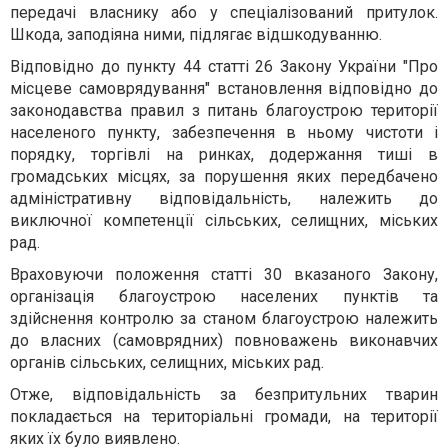
передачі власнику або у спеціалізований притулок.
Шкода, заподіяна ними, підлягає відшкодуванню.
Відповідно до пункту 44 статті 26 Закону України "Про
місцеве самоврядування" встановлення відповідно до
законодавства правил з питань благоустрою території
населеного пункту, забезпечення в ньому чистоти і
порядку, торгівлі на ринках, додержання тиші в
громадських місцях, за порушення яких передбачено
адміністративну відповідальність, належить до
виключної компетенції сільських, селищних, міських
рад.
Враховуючи положення статті 30 вказаного Закону,
організація благоустрою населених пунктів та
здійснення контролю за станом благоустрою належить
до власних (самоврядних) повноважень виконавчих
органів сільських, селищних, міських рад.
Отже, відповідальність за безпритульних тварин
покладається на територіальні громади, на території
яких їх було виявлено.