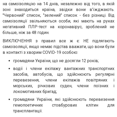
на самоізоляцію на 14 днів, незалежно від того, в якій
зоні знаходиться країна, звідки вони в'їжджають.
"Червоний" список, "зелений" список - без різниці. Від
самоізоляції звільняються особи, які мають на руках
негативний ПЛР-тест на коронавірус, зроблений не
більше, ніж за 48 годин.
ВИКЛЮЧЕННЯ з правил все ж є: НЕ підлягають
самоізоляції, якщо немає підстав вважати, що вони були
в контакті з хворим COVID-19 особою:
громадяни України, що не досягли 12 років;
водії і члени екіпажу вантажних транспортних
засобів, автобусів, що здійснюють регулярні
перевезення, члени екіпажів повітряних і
морських, річкових суден, члени поїзних і
локомотивних бригад;
громадяни України, які здійснюють перевезення
гемопоетичних стовбурових клітин для
трансплантації.