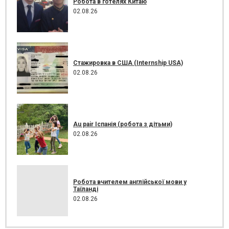
Робота в готелях Китаю
02.08.26
Стажировка в США (Internship USA)
02.08.26
Au pair Іспанія (робота з дітьми)
02.08.26
Робота вчителем англійської мови у
Таїланді
02.08.26