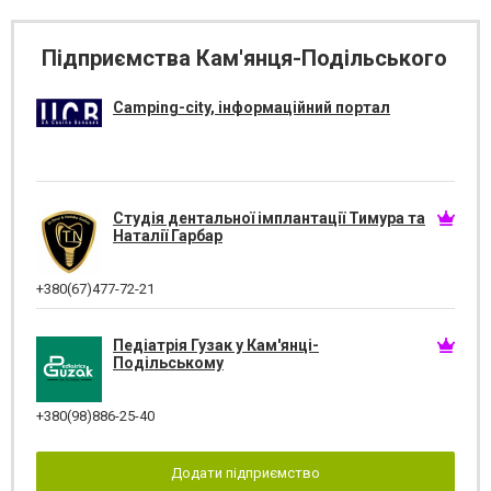
Підприємства Кам'янця-Подільського
Camping-city, інформаційний портал
Студія дентальної імплантації Тимура та
Наталії Гарбар
+380(67)477-72-21
Педіатрія Гузак у Кам'янці-
Подільському
+380(98)886-25-40
Додати підприємство