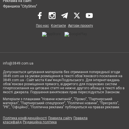
Реклама на сайті
Франшиза "CitySites"
Про нас
Контакти
Автори проєкту
info@3849.com.ua
Допускається цитування матеріалів без отримання попередньої згоди
3849.com.ua за умови розміщення в тексті обов'язкового посилання на
3849.com.ua - Сайт міста Кам'янця-Подільського. Для інтернет-видань
обов'язкове розміщення прямого, відкритого для пошукових систем
гіперпосилання на цитовані статті не нижче другого абзацу в тексті або в
якості джерела. Порушення виняткових прав переслідується Законом.
Матеріали з плашками "Новини компаній", "Промо", "Партнерський
матеріал", "Партнерський спецпроєкт", "Політичні новини", "Пресреліз",
"PR", "Офіційно", "Політична реклама" публікуються на правах реклами.
Політика конфіденційності
Правила сайту
Правила
класифайд
Редакційна політика