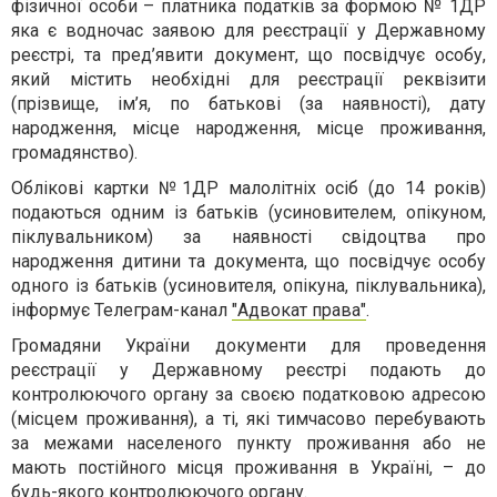
фізичної особи – платника податків за формою № 1ДР
яка є водночас заявою для реєстрації у Державному
реєстрі, та пред’явити документ, що посвідчує особу,
який містить необхідні для реєстрації реквізити
(прізвище, ім’я, по батькові (за наявності), дату
народження, місце народження, місце проживання,
громадянство).
Облікові картки №1ДР малолітніх осіб (до 14 років)
подаються одним із батьків (усиновителем, опікуном,
піклувальником) за наявності свідоцтва про
народження дитини та документа, що посвідчує особу
одного із батьків (усиновителя, опікуна, піклувальника),
інформує Телеграм-канал
"Адвокат права"
.
Громадяни України документи для проведення
реєстрації у Державному реєстрі подають до
контролюючого органу за своєю податковою адресою
(місцем проживання), а ті, які тимчасово перебувають
за межами населеного пункту проживання або не
мають постійного місця проживання в Україні, – до
будь-якого контролюючого органу.