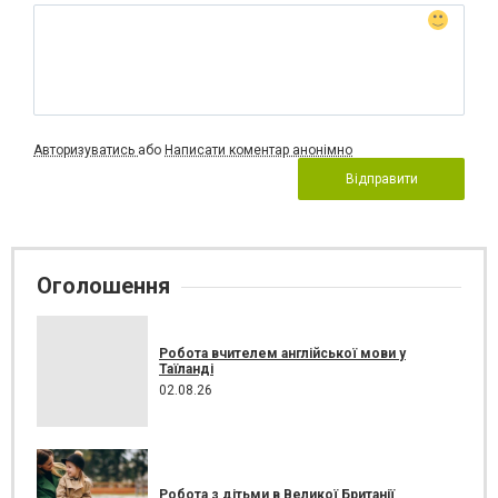
Авторизуватись
або
Написати коментар анонімно
Відправити
Оголошення
Робота вчителем англійської мови у
Таїланді
02.08.26
Робота з дітьми в Великої Британії