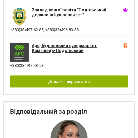
Заклад вищої освіти "Подільський
державний університет"
+380(38)497-62-85
,
+380(38)496-83-88
Арс, будівельний супермаркет
Кам'янець-Подільський
+380(3849)7-43-58
Додати підприємство
Відповідальний за розділ