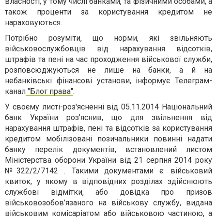
власності, у тому числі банками, та фізичними особами, а
також проценти за користування кредитом не
нараховуються.
Потрібно розуміти, що норми, які звільняють
військовослужбовців від нарахування відсотків,
штрафів та пені на час проходження військової служби,
розповсюджуються не лише на банки, а й на
небанківські фінансові установи, інформує Телеграм-
канал
"Блог права"
.
У своєму листі-роз'ясненні від 05.11.2014 Національний
банк України роз'яснив, що для звільнення від
нарахування штрафів, пені та відсотків за користування
кредитом мобілізовані позичальники повинні надати
банку перелік документів, встановлений листом
Міністерства оборони України від 21 серпня 2014 року
№322/2/7142 . Такими документами є: військовий
квиток, у якому в відповідних розділах здійснюють
службові відмітки, або довідка про призов
військовозобов’язаного на військову службу, видана
військовим комісаріатом або військовою частиною, а