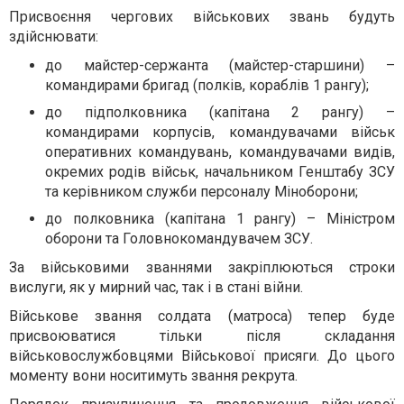
Присвоєння чергових військових звань будуть
здійснювати:
до майстер-сержанта (майстер-старшини) –
командирами бригад (полків, кораблів 1 рангу);
до підполковника (капітана 2 рангу) –
командирами корпусів, командувачами військ
оперативних командувань, командувачами видів,
окремих родів військ, начальником Генштабу ЗСУ
та керівником служби персоналу Міноборони;
до полковника (капітана 1 рангу) – Міністром
оборони та Головнокомандувачем ЗСУ.
За військовими званнями закріплюються строки
вислуги, як у мирний час, так і в стані війни.
Військове звання солдата (матроса) тепер буде
присвоюватися тільки після складання
військовослужбовцями Військової присяги. До цього
моменту вони носитимуть звання рекрута.