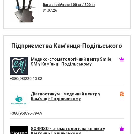
Ваги зі стійкою 100 кг / 300 кг
31.07.26
Підприємства Кам'янця-Подільського
Медико-стоматологічний центр Smile
SM у Кам’янці-Подільському
+380(98)220-10-02
Діагностикум - медичний центр у
Кам'янці-Подільському
+380(96)896-79-69
SORRISO - стоматологічна клініка у
Кам'янці-Подільському