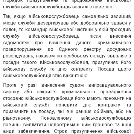
Порядок призупинення та продовження військової
служби військовослужбовців взагалі є новелою.
Так, якщо військовослужбовець самовільно залишив
місце служби, дезертирував або добровільно здався у
полон, то командир військової частини, у якій проходив
службу військовослужбовець, після внесення
відомостей про вчинення даного кримінального
правопорушення до Єдиного реєстру досудових
розслідувань, наказом по особовому складу звільняє з
посади такого військовослужбовця, призупиняє його
військову службу та дію контракту. Посада цього
військовослужбовця стає вакантною.
Проте у разі винесення судом виправдувального
вироку або закриття кримінального провадження
стосовно військовослужбовця його мають поновити на
військовій службі, поновити дію контракту та
призначити на посаду, які він раніше обіймав, або на
рівнозначну. Поновленому військовослужбовцю
повинні виплатити недоотримані ним грошове та інші
види забезпечення. Строк призупинення військової