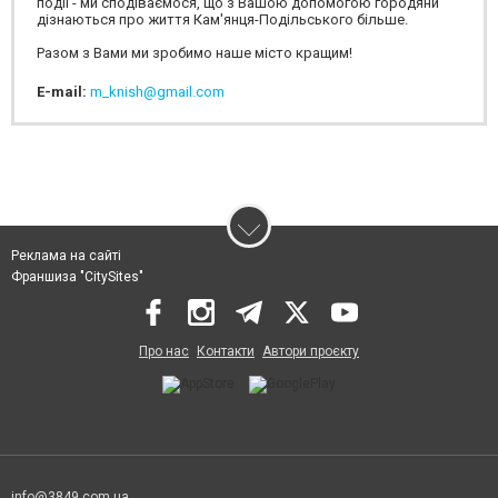
події - ми сподіваємося, що з Вашою допомогою городяни
дізнаються про життя Кам'янця-Подільського більше.
Разом з Вами ми зробимо наше місто кращим!
E-mail:
m_knish@gmail.com
Реклама на сайті
Франшиза "CitySites"
Про нас
Контакти
Автори проєкту
info@3849.com.ua