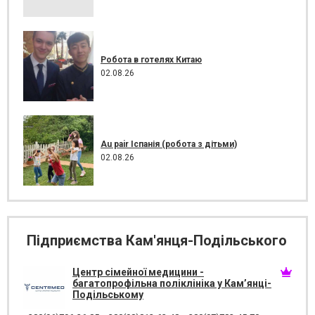
Робота в готелях Китаю
02.08.26
Au pair Іспанія (робота з дітьми)
02.08.26
Підприємства Кам'янця-Подільського
Центр сімейної медицини -
багатопрофільна поліклініка у Кам’янці-
Подільському