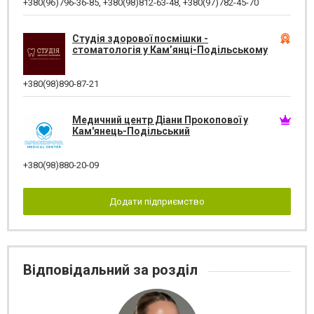
+380(96)796-36-85
,
+380(98)812-63-48
,
+380(97)782-45-70
Студія здорової посмішки -
стоматологія у Кам’янці-Подільському
+380(98)890-87-21
Медичний центр Діани Прокопової у
Кам'янець-Подільський
+380(98)880-20-09
Додати підприємство
Відповідальний за розділ