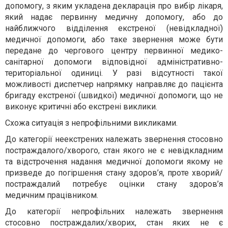
допомогу, з яким укладена декларація про вибір лікаря,
який надає первинну медичну допомогу, або до
найближчого відділення екстреної (невідкладної)
медичної допомоги, або таке звернення може бути
передане до чергового центру первинної медико-
санітарної допомоги відповідної адміністративно-
територіальної одиниці. У разі відсутності такої
можливості диспетчер напрямку направляє до пацієнта
бригаду екстреної (швидкої) медичної допомоги, що не
виконує критичні або екстрені виклики.
Схожа ситуація з непрофільними викликами.
До категорії неекстрених належать звернення стосовно
постраждалого/хворого, стан якого не є невідкладним
та відстрочення надання медичної допомоги якому не
призведе до погіршення стану здоров’я, проте хворий/
постраждалий потребує оцінки стану здоров’я
медичним працівником.
До категорії непрофільних належать звернення
стосовно постраждалих/хворих, стан яких не є