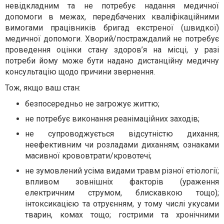
невідкладним та не потребує надання медичної
допомоги в межах, передбачених кваліфікаційними
вимогами працівників бригад екстреної (швидкої)
медичної допомоги. Хворий/постраждалий не потребує
проведення оцінки стану здоров’я на місці, у разі
потреби йому може бути надано дистанційну медичну
консультацію щодо причини звернення.
Тож, якщо ваш стан:
безпосередньо не загрожує життю;
не потребує виконання реанімаційних заходів;
не супроводжується відсутністю дихання;
неефективним чи розладами диханням; ознаками
масивної крововтрати/кровотечі;
не зумовлений усіма видами травм різної етіології;
впливом зовнішніх факторів (ураження
електричним струмом, блискавкою тощо);
інтоксикацією та отруєнням, у тому числі укусами
тварин, комах тощо; гострими та хронічними