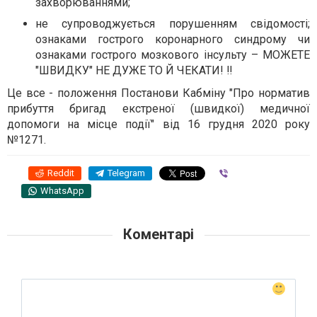
захворюваннями;
не супроводжується порушенням свідомості;
ознаками гострого коронарного синдрому чи
ознаками гострого мозкового інсульту – МОЖЕТЕ
"ШВИДКУ" НЕ ДУЖЕ ТО Й ЧЕКАТИ! ‼️
Це все - положення Постанови Кабміну "Про норматив
прибуття бригад екстреної (швидкої) медичної
допомоги на місце події" від 16 грудня 2020 року
№1271.
Reddit
Telegram
Viber
WhatsApp
Коментарі