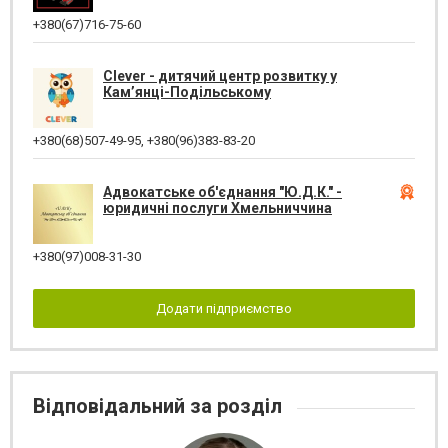
+380(67)716-75-60
Clever - дитячий центр розвитку у
Кам’янці-Подільському
+380(68)507-49-95
,
+380(96)383-83-20
Адвокатське об'єднання "Ю.Д.К." -
юридичні послуги Хмельниччина
+380(97)008-31-30
Додати підприємство
Відповідальний за розділ