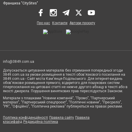
Франшиза "CitySites"
Про нас
Контакти
Автори проєкту
info@3849.com.ua
Допускається цитування матеріалів без отримання попередньої згоди
3849.com.ua за умови розміщення в тексті обов'язкового посилання на
3849.com.ua - Сайт міста Кам'янця-Подільського. Для інтернет-видань
обов'язкове розміщення прямого, відкритого для пошукових систем
гіперпосилання на цитовані статті не нижче другого абзацу в тексті або в
якості джерела. Порушення виняткових прав переслідується Законом.
Матеріали з плашками "Новини компаній", "Промо", "Партнерський
матеріал", "Партнерський спецпроєкт", "Політичні новини", "Пресреліз",
"PR", "Офіційно", "Політична реклама" публікуються на правах реклами.
Політика конфіденційності
Правила сайту
Правила
класифайд
Редакційна політика