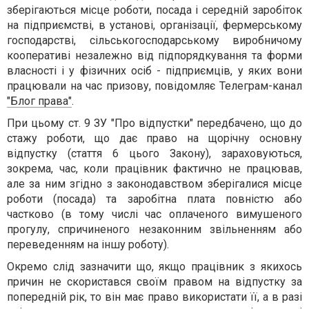
зберігаються місце роботи, посада і середній заробіток
на підприємстві, в установі, організації, фермерському
господарстві, сільськогосподарському виробничому
кооперативі незалежно від підпорядкування та форми
власності і у фізичних осіб - підприємців, у яких вони
працювали на час призову, повідомляє Телеграм-канал
"Блог права"
.
При цьому ст. 9 ЗУ "Про відпустки" передбачено, що до
стажу роботи, що дає право на щорічну основну
відпустку (стаття 6 цього Закону), зараховуються,
зокрема, час, коли працівник фактично не працював,
але за ним згідно з законодавством зберігалися місце
роботи (посада) та заробітна плата повністю або
частково (в тому числі час оплаченого вимушеного
прогулу, спричиненого незаконним звільненням або
переведенням на іншу роботу).
Окремо слід зазначити що, якщо працівник з якихось
причин не скористався своїм правом на відпустку за
попередній рік, то він має право використати її, а в разі