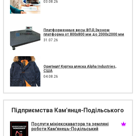
03.08.26
Платформенные весы ВПД Эконом
платформа от 800х800 мм до 2000х2000 мм
31.07.26
Оригінал! Куртка аляска Alpha Industries,
США
04.08.26
Підприємства Кам'янця-Подільського
Послуги мініекскаватора та земляні
роботи Кам'янець-Подільський