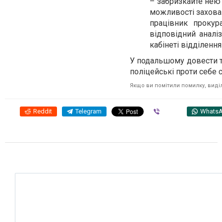
– забризкайте нею 
можливості захова
працівник прокур
відповідний аналі
кабінеті відділення
У подальшому довести то
поліцейські проти себе 
Якщо ви помітили помилку, виділі
Reddit
Telegram
Viber
Whats