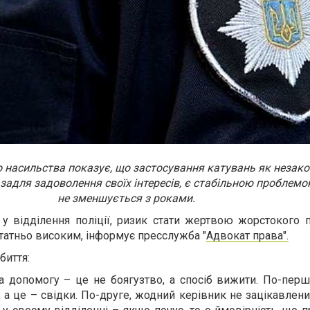
 насильства показує, що застосування катувань як незак
задля задоволення своїх інтересів, є стабільною проблемою
не зменшується з роками.
у відділення поліції, ризик стати жертвою жорстокого 
татньо високим, інформує пресслужба "
Адвокат права".
биття:
а допомогу – це не боягузтво, а спосіб вижити. По-перш
а це – свідки. По-друге, жодний керівник не зацікавлени