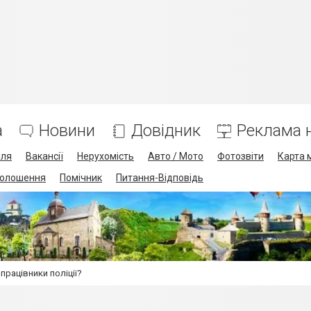
а
Новини
Довідник
Реклама н
лля
Вакансії
Нерухомість
Авто / Мото
Фотозвіти
Карта 
олошення
Помічник
Питання-Відповідь
працівники поліції?