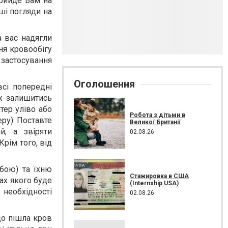
прийде Вам на
ші погляди на
а вас надягли
ня кровообігу
 застосування
Оголошення
всі попередні
іж залишитись
тер уліво або
Робота з дітьми в
ру). Поставте
Великої Британії
й, а звіряти
02.08.26
Крім того, від
обою) та їхню
Стажировка в США
ах якого буде
(Internship USA)
необхідності
02.08.26
що пішла кров