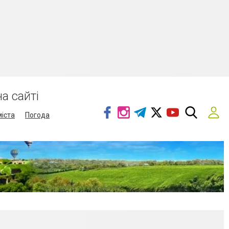
а сайті
міста
Погода