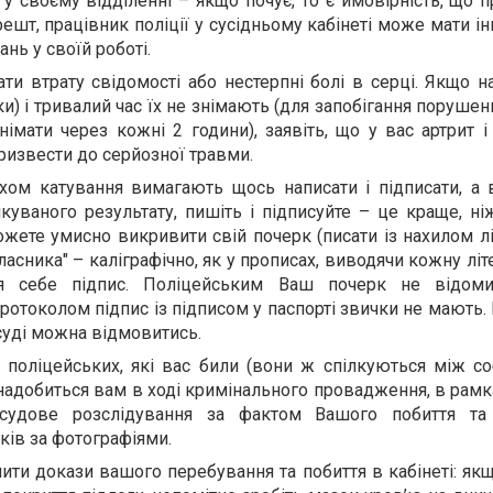
 у своєму відділенні – якщо почує, то є ймовірність, що 
ешт, працівник поліції у сусідньому кабінеті може мати ін
нь у своїй роботі.
ти втрату свідомості або нестерпні болі в серці. Якщо н
и) і тривалий час їх не знімають (для запобігання порушен
німати через кожні 2 години), заявіть, що у вас артрит і
ризвести до серйозної травми.
ом катування вимагають щось написати і підписати, а 
ікуваного результату, пишіть і підписуйте – це краще, н
жете умисно викривити свій почерк (писати із нахилом лі
сника" – каліграфічно, як у прописах, виводячи кожну літе
ля себе підпис. Поліцейським Ваш почерк не відоми
ротоколом підпис із підписом у паспорті звички не мають. 
 суді можна відмовитись.
а поліцейських, які вас били (вони ж спілкуються між с
надобиться вам в ході кримінального провадження, в рамк
судове розслідування за фактом Вашого побиття та 
ків за фотографіями.
ити докази вашого перебування та побиття в кабінеті: як