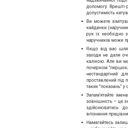
надзвичайної події
допомогу. Врешті-р
допустимість катува
Ви можете зімітува
кайданки (наручник
рук їх необхідно з
наручників може п
Якщо від вас шлях
заходи не дали оч
калікою. Але ви мо
почерком "першокла
нестандартний д
проставлений під п
таких "показань" у
Запам’ятайте імен
зовнішність – це з
здійснюватись до
впізнання працівни
Намагайтесь залиш