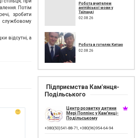
 стільця, при
Робота вчителем
алення. Потім
англійської мови у
Таїланді
ечі, зробити
02.08.26
 в службовому
ки відсутні, а
Робота в готелях Китаю
02.08.26
Підприємства Кам'янця-
Подільського
Центр розвитку дитини
Мері Поппінс у Кам'янці-
Подільському
+380(50)541-88-71
,
+380(96)954-64-94