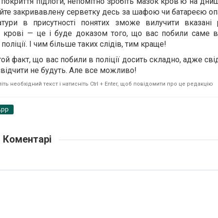
покриття підлоги, непомітно зробіть мазок кров’ю на днищі
йте закривавлену серветку десь за шафою чи батареєю оп
атури в присутності понятих зможе вилучити вказані р
з крові — це і буде доказом того, що вас побили саме
 поліції. І чим більше таких слідів, тим краще!
й факт, що вас побили в поліції досить складно, адже свід
свідчити не будуть. Але все можливо!
ть необхідний текст і натисніть Ctrl + Enter, щоб повідомити про це редакцію
App
Коментарі