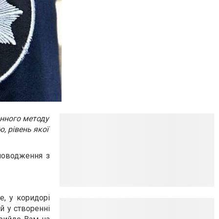
онного методу
, рівень якої
поводження з
е, у коридорі
й у створенні