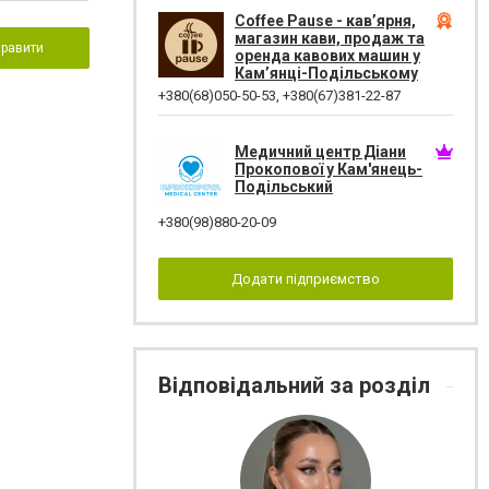
Coffee Pause - кав’ярня,
магазин кави, продаж та
правити
оренда кавових машин у
Кам’янці-Подільському
+380(68)050-50-53
,
+380(67)381-22-87
Медичний центр Діани
Прокопової у Кам'янець-
Подільський
+380(98)880-20-09
Додати підприємство
Відповідальний за розділ