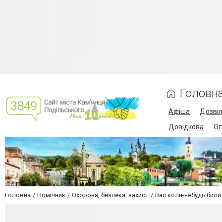
Головн
Афіша
Дозві
Довідкова
Ог
Головна
Помічник
Охорона, безпека, захист
Вас коли-небудь били 