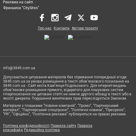
Реклама на сайті
Франшиза "CitySites"
Про нас
Контакти
Автори проєкту
info@3849.com.ua
Допускається цитування матеріалів без отримання попередньої згоди
3849.com.ua за умови розміщення в тексті обов'язкового посилання на
3849.com.ua - Сайт міста Кам'янця-Подільського. Для інтернет-видань
обов'язкове розміщення прямого, відкритого для пошукових систем
гіперпосилання на цитовані статті не нижче другого абзацу в тексті або в
якості джерела. Порушення виняткових прав переслідується Законом.
Матеріали з плашками "Новини компаній", "Промо", "Партнерський
матеріал", "Партнерський спецпроєкт", "Політичні новини", "Пресреліз",
"PR", "Офіційно", "Політична реклама" публікуються на правах реклами.
Політика конфіденційності
Правила сайту
Правила
класифайд
Редакційна політика