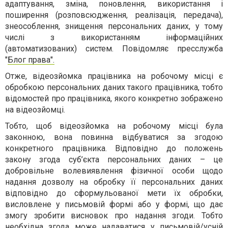
адаптування, зміна, поновлення, використання і
поширення (розповсюдження, реалізація, передача),
знеособлення, знищення персональних даних, у тому
числі з використанням інформаційних
(автоматизованих) систем. Повідомляє пресслужба
"
Блог права".
Отже, відеозйомка працівника на робочому місці є
обробкою персональних даних такого працівника, тобто
відомостей про працівника, якого конкретно зображено
на відеозйомці.
Тобто, щоб відеозйомка на робочому місці була
законною, вона повинна відбуватися за згодою
конкретного працівника. Відповідно до положень
закону згода суб’єкта персональних даних – це
добровільне волевиявлення фізичної особи щодо
надання дозволу на обробку її персональних даних
відповідно до сформульованої мети їх обробки,
висловлене у письмовій формі або у формі, що дає
змогу зробити висновок про надання згоди. Тобто
необхідна згода може надаватися у письмовій/усній