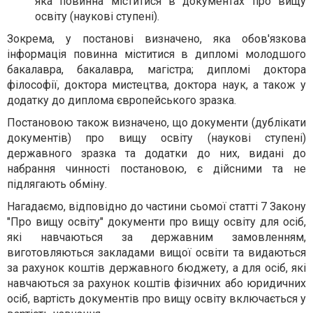
яка повинна міститися в документах про вищу
освіту (наукові ступені).
Зокрема, у постанові визначено, яка обов'язкова
інформація повинна міститися в дипломі молодшого
бакалавра, бакалавра, магістра; дипломі доктора
філософії, доктора мистецтва, доктора наук, а також у
додатку до диплома європейського зразка.
Постановою також визначено, що документи (дублікати
документів) про вищу освіту (наукові ступені)
державного зразка та додатки до них, видані до
набрання чинності постановою, є дійсними та не
підлягають обміну.
Нагадаємо, відповідно до частини сьомої статті 7 Закону
"Про вищу освіту" документи про вищу освіту для осіб,
які навчаються за державним замовленням,
виготовляються закладами вищої освіти та видаються
за рахунок коштів державного бюджету, а для осіб, які
навчаються за рахунок коштів фізичних або юридичних
осіб, вартість документів про вищу освіту включається у