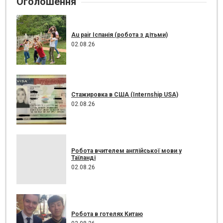
Оголошення
Au pair Іспанія (робота з дітьми)
02.08.26
Стажировка в США (Internship USA)
02.08.26
Робота вчителем англійської мови у
Таїланді
02.08.26
Робота в готелях Китаю