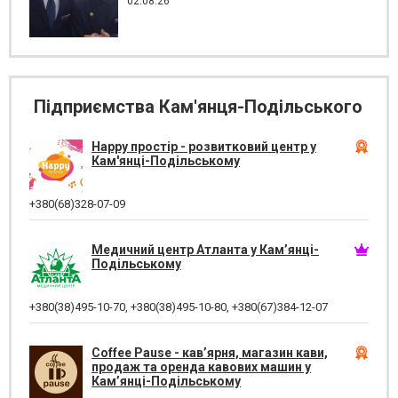
02.08.26
Підприємства Кам'янця-Подільського
Happy простір - розвитковий центр у
Кам'янці-Подільському
+380(68)328-07-09
Медичний центр Атланта у Кам’янці-
Подільському
+380(38)495-10-70
,
+380(38)495-10-80
,
+380(67)384-12-07
Coffee Pause - кав’ярня, магазин кави,
продаж та оренда кавових машин у
Кам’янці-Подільському