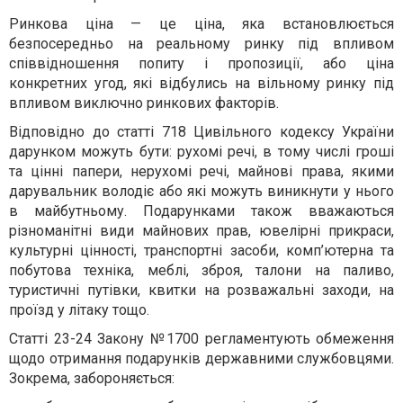
Ринкова ціна — це ціна, яка встановлюється
безпосередньо на реальному ринку під впливом
співвідношення попиту і пропозиції, або ціна
конкретних угод, які відбулись на вільному ринку під
впливом виключно ринкових факторів.
Відповідно до статті 718 Цивільного кодексу України
дарунком можуть бути: рухомі речі, в тому числі гроші
та цінні папери, нерухомі речі, майнові права, якими
дарувальник володіє або які можуть виникнути у нього
в майбутньому. Подарунками також вважаються
різноманітні види майнових прав, ювелірні прикраси,
культурні цінності, транспортні засоби, комп’ютерна та
побутова техніка, меблі, зброя, талони на паливо,
туристичні путівки, квитки на розважальні заходи, на
проїзд у літаку тощо.
Статті 23-24 Закону №1700 регламентують обмеження
щодо отримання подарунків державними службовцями.
Зокрема, забороняється: