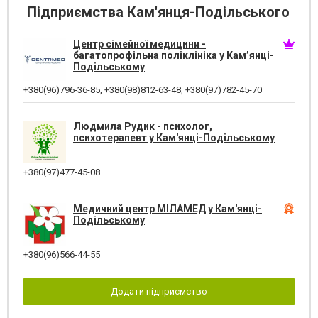
Підприємства Кам'янця-Подільського
Центр сімейної медицини -
багатопрофільна поліклініка у Кам’янці-
Подільському
+380(96)796-36-85
,
+380(98)812-63-48
,
+380(97)782-45-70
Людмила Рудик - психолог,
психотерапевт у Кам'янці-Подільському
+380(97)477-45-08
Медичний центр МІЛАМЕД у Кам'янці-
Подільському
+380(96)566-44-55
Додати підприємство