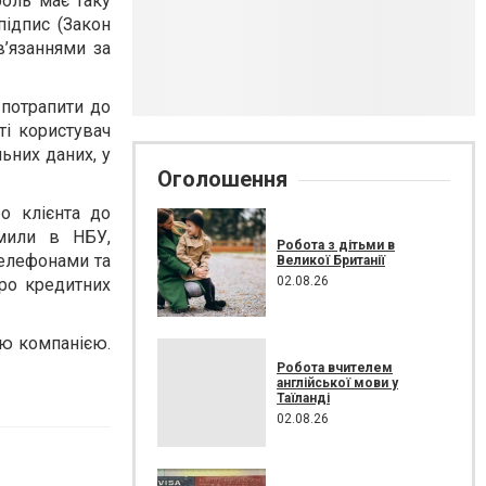
роль має таку
підпис (Закон
в’язаннями за
 потрапити до
ті користувач
ьних даних, у
Оголошення
о клієнта до
омили в НБУ,
Робота з дітьми в
телефонами та
Великої Британії
02.08.26
юро кредитних
ою компанією.
Робота вчителем
англійської мови у
Таїланді
02.08.26