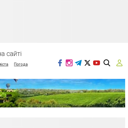
а сайті
міста
Погода