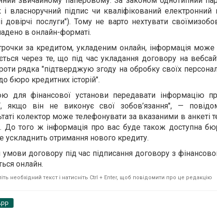
інний звичайному паперовому. За законом однотипний па
 і власноручний підпис чи кваліфікований електронний 
і довірчі послуги"). Тому не варто нехтувати своїмизобо
ладено в онлайн-форматі.
трочки за кредитом, укладеним онлайн, інформація може
ається через те, що під час укладання договору на вебсай
проти рядка "підтверджую згоду на обробку своїх персонал
до бюро кредитних історій".
вою для фінансової установи передавати інформацію пр
ії, якщо він не виконує свої зобов’язання", — повід
ьтаті колектор може телефонувати за вказаними в анкеті 
у. До того ж інформація про вас буде також доступна б
це ускладнить отримання нового кредиту.
умови договору під час підписання договору з фінансов
ться онлайн.
ть необхідний текст і натисніть Ctrl + Enter, щоб повідомити про це редакцію
App