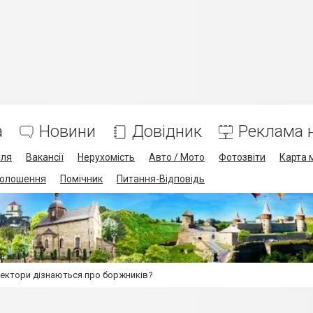
а
Новини
Довідник
Реклама н
лля
Вакансії
Нерухомість
Авто / Мото
Фотозвіти
Карта 
олошення
Помічник
Питання-Відповідь
лектори дізнаються про боржників?