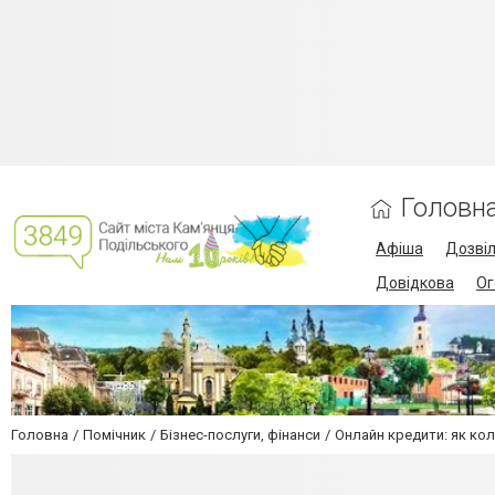
Головн
Афіша
Дозві
Довідкова
Ог
Головна
Помічник
Бізнес-послуги, фінанси
Онлайн кредити: як ко