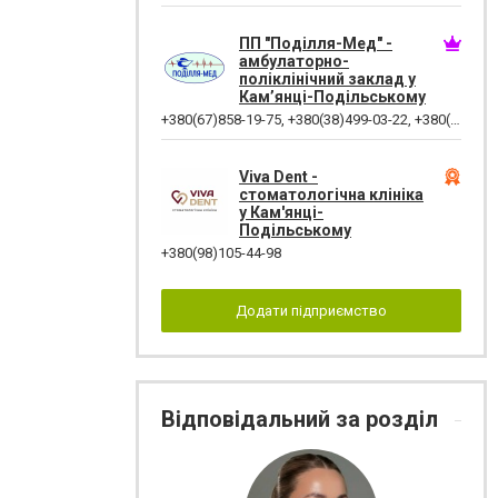
ПП "Поділля-Мед" -
амбулаторно-
поліклінічний заклад у
Кам’янці-Подільському
+380(67)858-19-75
,
+380(38)499-03-22
,
+380(38)495-60-27
Viva Dent -
стоматологічна клініка
у Кам'янці-
Подільському
+380(98)105-44-98
Додати підприємство
Відповідальний за розділ