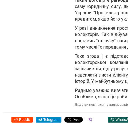
такий договір є рівноц
саму юридичну силу, як
України "Про електронн
кредитом, якщо його ук
У разі виникнення прос
колекторів. Так відбув
поставив "галочку" нав
тому числі їх передання 
Така згода і є підста
колекторської компан
зазначивши, що у резул
надсилати листи клієнт
історій. У майбутньому 
Радимо уважно вивчати 
Особливо, якщо це роби
Якщо ви помітили помилку, виділі
Reddit
Telegram
Viber
Whats