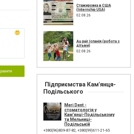
Стажировка в США
(Internship USA)
02.08.26
Au pair Іспанія (робота з
дітьми)
02.08.26
правити
Підприємства Кам'янця-
Подільського
Meri Dent -
стоматологія у
Кам’янці-Подільському
та Мельниці-
Подільській
+380(96)839-87-82
,
+380(99)611-21-65