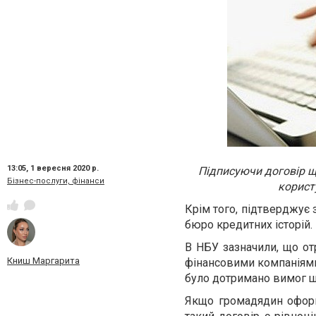
13:05,
1 вересня 2020 р.
Підписуючи договір щ
Бізнес-послуги, фінанси
корист
Крім того, підтверджує 
бюро кредитних історій.
В НБУ зазначили, що о
Книш Маргарита
фінансовими компаніями
було дотримано вимог 
Якщо громадядин оформ